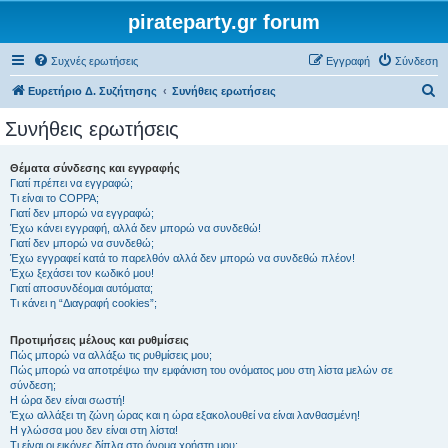
pirateparty.gr forum
Συχνές ερωτήσεις
Εγγραφή
Σύνδεση
Α
Ευρετήριο Δ. Συζήτησης
Συνήθεις ερωτήσεις
ν
Συνήθεις ερωτήσεις
α
ζ
Θέματα σύνδεσης και εγγραφής
Γιατί πρέπει να εγγραφώ;
ή
Τι είναι το COPPA;
τ
Γιατί δεν μπορώ να εγγραφώ;
Έχω κάνει εγγραφή, αλλά δεν μπορώ να συνδεθώ!
η
Γιατί δεν μπορώ να συνδεθώ;
Έχω εγγραφεί κατά το παρελθόν αλλά δεν μπορώ να συνδεθώ πλέον!
σ
Έχω ξεχάσει τον κωδικό μου!
η
Γιατί αποσυνδέομαι αυτόματα;
Τι κάνει η “Διαγραφή cookies”;
Προτιμήσεις μέλους και ρυθμίσεις
Πώς μπορώ να αλλάξω τις ρυθμίσεις μου;
Πώς μπορώ να αποτρέψω την εμφάνιση του ονόματος μου στη λίστα μελών σε
σύνδεση;
Η ώρα δεν είναι σωστή!
Έχω αλλάξει τη ζώνη ώρας και η ώρα εξακολουθεί να είναι λανθασμένη!
Η γλώσσα μου δεν είναι στη λίστα!
Τι είναι οι εικόνες δίπλα στο όνομα χρήστη μου;