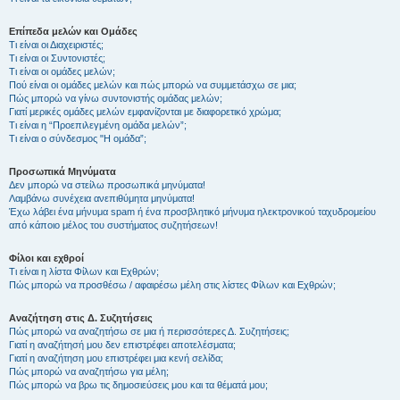
Επίπεδα μελών και Ομάδες
Τι είναι οι Διαχειριστές;
Τι είναι οι Συντονιστές;
Τι είναι οι ομάδες μελών;
Πού είναι οι ομάδες μελών και πώς μπορώ να συμμετάσχω σε μια;
Πώς μπορώ να γίνω συντονιστής ομάδας μελών;
Γιατί μερικές ομάδες μελών εμφανίζονται με διαφορετικό χρώμα;
Τι είναι η “Προεπιλεγμένη ομάδα μελών”;
Τι είναι ο σύνδεσμος "Η ομάδα”;
Προσωπικά Μηνύματα
Δεν μπορώ να στείλω προσωπικά μηνύματα!
Λαμβάνω συνέχεια ανεπιθύμητα μηνύματα!
Έχω λάβει ένα μήνυμα spam ή ένα προσβλητικό μήνυμα ηλεκτρονικού ταχυδρομείου
από κάποιο μέλος του συστήματος συζητήσεων!
Φίλοι και εχθροί
Τι είναι η λίστα Φίλων και Εχθρών;
Πώς μπορώ να προσθέσω / αφαιρέσω μέλη στις λίστες Φίλων και Εχθρών;
Αναζήτηση στις Δ. Συζητήσεις
Πώς μπορώ να αναζητήσω σε μια ή περισσότερες Δ. Συζητήσεις;
Γιατί η αναζήτησή μου δεν επιστρέφει αποτελέσματα;
Γιατί η αναζήτηση μου επιστρέφει μια κενή σελίδα;
Πώς μπορώ να αναζητήσω για μέλη;
Πώς μπορώ να βρω τις δημοσιεύσεις μου και τα θέματά μου;