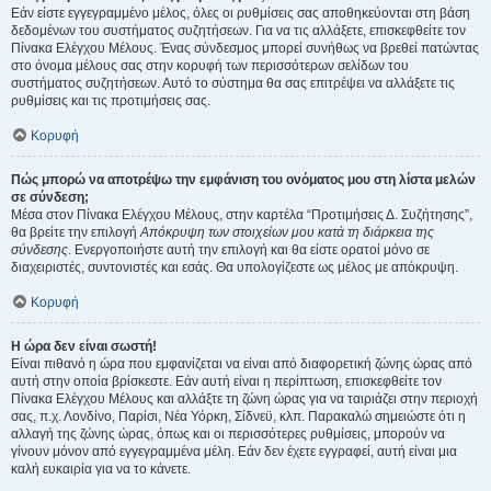
Εάν είστε εγγεγραμμένο μέλος, όλες οι ρυθμίσεις σας αποθηκεύονται στη βάση
δεδομένων του συστήματος συζητήσεων. Για να τις αλλάξετε, επισκεφθείτε τον
Πίνακα Ελέγχου Μέλους. Ένας σύνδεσμος μπορεί συνήθως να βρεθεί πατώντας
στο όνομα μέλους σας στην κορυφή των περισσότερων σελίδων του
συστήματος συζητήσεων. Αυτό το σύστημα θα σας επιτρέψει να αλλάξετε τις
ρυθμίσεις και τις προτιμήσεις σας.
Κορυφή
Πώς μπορώ να αποτρέψω την εμφάνιση του ονόματος μου στη λίστα μελών
σε σύνδεση;
Μέσα στον Πίνακα Ελέγχου Μέλους, στην καρτέλα “Προτιμήσεις Δ. Συζήτησης”,
θα βρείτε την επιλογή
Απόκρυψη των στοιχείων μου κατά τη διάρκεια της
σύνδεσης
. Ενεργοποιήστε αυτή την επιλογή και θα είστε ορατοί μόνο σε
διαχειριστές, συντονιστές και εσάς. Θα υπολογίζεστε ως μέλος με απόκρυψη.
Κορυφή
Η ώρα δεν είναι σωστή!
Είναι πιθανό η ώρα που εμφανίζεται να είναι από διαφορετική ζώνης ώρας από
αυτή στην οποία βρίσκεστε. Εάν αυτή είναι η περίπτωση, επισκεφθείτε τον
Πίνακα Ελέγχου Μέλους και αλλάξτε τη ζώνη ώρας για να ταιριάζει στην περιοχή
σας, π.χ. Λονδίνο, Παρίσι, Νέα Υόρκη, Σίδνεϋ, κλπ. Παρακαλώ σημειώστε ότι η
αλλαγή της ζώνης ώρας, όπως και οι περισσότερες ρυθμίσεις, μπορούν να
γίνουν μόνον από εγγεγραμμένα μέλη. Εάν δεν έχετε εγγραφεί, αυτή είναι μια
καλή ευκαιρία για να το κάνετε.