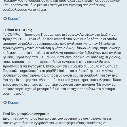
ηλεκτρονικού ταχυδρομείου από και προς άλλα μέλη, ένταξη σε ομάδα μελών,
κλπ. Χρειάζονται μόνο μερικά λεπτά για την εγγραφή σας οπότε σας
συμβουλεύουμε να το κάνετε.
Κορυφή
Τι είναι το COPPA;
Το COPPA, ή Προστασία Προσωπικών Δεδομένων Ανηλίκων στο Διαδίκτυο,
πράξη του 1998, είναι νόμος που απαιτεί από δικτυακούς τόπους οι οποίοι
μπορούν να συλλέγουν πληροφορίες από ανηλίκους κάτω των 13 ετών να
έχουν γραπτή γονική συναίνεση ή κάποια άλλη μέθοδο νομικής επιβεβαίωσης
κηδεμόνα, που να επιτρέπει τη συλλογή προσωπικών δεδομένων από ανήλικο
ηλικίας μικρότερης των 13. Εάν δεν είστε σίγουρος (-η) αν αυτό ισχύει για σας,
όπως κάποιος ο οποίος προσπαθεί να εγγραφεί ή στην ιστοσελίδα που
προσπαθείτε να εγγραφείτε, επικοινωνήστε με νομικό σύμβουλο για βοήθεια.
Παρακαλώ σημειώστε ότι το phpBB Limited και ο ιδιοκτήτης του εν λόγω
συστήματος συζητήσεων δεν μπορεί να δώσει νομική συμβουλή και δεν είναι
ένα σημείο επαφής για ενδοιασμούς νομικού χαρακτήρα οποιουδήποτε είδους,
εκτός από τις περιπτώσεις που περιγράφονται στην ερώτηση “Με ποιόν θα
επικοινωνήσω σχετικά με νομικά ή θέματα κατάχρησης πάνω στο σύστημα
συζητήσεων;”.
Κορυφή
Γιατί δεν μπορώ να εγγραφώ;
Είναι πιθανόν κάποιος διαχειριστής του συστήματος συζητήσεων να έχει
απενεργοποιήσει τις εγγραφές για να αποτρέψει νέους επισκέπτες να