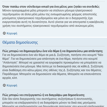
Όταν πατάω στον σύνδεσμο email για ένα μέλος μου ζητάει να συνδεθώ;
Μόνον εγγεγραμμένα μέλη μπορούν να στείλουν μήνυμα ηλεκτρονικού
ταχυδρομείου σε άλλα μέλη μέσω της ενσωματωμένης φόρμας αποστολής
μηνύματος ηλεκτρονικού ταχυδρομείου και μόνο αν ο διαχειριστής έχει
ενεργοποιήσει αυτή τη δυνατότητα. Αυτό γίνεται για να αποτραπεί η κακόβουλη
χρήση του συστήματος ηλεκτρονικού ταχυδρομείου από ανώνυμα μέλη.
Κορυφή
Θέματα δημοσίευσης
Πώς μπορώ να δημιουργήσω ένα νέο θέμα ή να δημοσιεύσω μια απάντηση;
Για να δημοσιεύσετε ένα νέο θέμα σε μια Δ. Συζήτηση, πατήστε στο κουμπί “Νέο
θέμα”. Για να δημοσιεύσετε μια απάντηση σε ένα θέμα, πατήστε στο κουμπί
“Απάντηση”. Μπορεί να χρειαστεί να εγγραφείτε προκειμένου να μπορέσετε να
δημοσιεύσετε ένα μήνυμα. Μια λίστα με τα δικαιώματά σας σε κάθε Δ. Συζήτηση
είναι διαθέσιμη στο κάτω μέρος στις οθόνες της Δ. Συζήτησης και του θέματος.
Παράδειγμα: Μπορείτε να δημοσιεύετε νέα θέματα, Μπορείτε να επισυνάπτετε
αρχεία, κλπ.
Κορυφή
Πώς μπορώ να επεξεργαστώ ή να διαγράψω μια δημοσίευση;
Εάν δεν είστε διαχειριστής του συστήματος συζητήσεων ή συντονιστής,
μπορείτε να επεξεργαστείτε ή να διαγράψετε μόνον τα δικά σας μηνύματα.
Μπορείτε να επεξεργαστείτε μια δημοσίευση πατώντας στο κουμπί επεξεργασίας