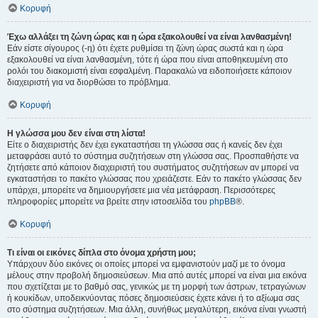
Κορυφή
Έχω αλλάξει τη ζώνη ώρας και η ώρα εξακολουθεί να είναι λανθασμένη!
Εάν είστε σίγουρος (-η) ότι έχετε ρυθμίσει τη ζώνη ώρας σωστά και η ώρα
εξακολουθεί να είναι λανθασμένη, τότε ή ώρα που είναι αποθηκευμένη στο
ρολόι του διακομιστή είναι εσφαλμένη. Παρακαλώ να ειδοποιήσετε κάποιον
διαχειριστή για να διορθώσει το πρόβλημα.
Κορυφή
Η γλώσσα μου δεν είναι στη λίστα!
Είτε ο διαχειριστής δεν έχει εγκαταστήσει τη γλώσσα σας ή κανείς δεν έχει
μεταφράσει αυτό το σύστημα συζητήσεων στη γλώσσα σας. Προσπαθήστε να
ζητήσετε από κάποιον διαχειριστή του συστήματος συζητήσεων αν μπορεί να
εγκαταστήσει το πακέτο γλώσσας που χρειάζεστε. Εάν το πακέτο γλώσσας δεν
υπάρχει, μπορείτε να δημιουργήσετε μια νέα μετάφραση. Περισσότερες
πληροφορίες μπορείτε να βρείτε στην ιστοσελίδα του
phpBB
®.
Κορυφή
Τι είναι οι εικόνες δίπλα στο όνομα χρήστη μου;
Υπάρχουν δύο εικόνες οι οποίες μπορεί να εμφανιστούν μαζί με το όνομα
μέλους στην προβολή δημοσιεύσεων. Μια από αυτές μπορεί να είναι μια εικόνα
που σχετίζεται με το βαθμό σας, γενικώς με τη μορφή των άστρων, τετραγώνων
ή κουκίδων, υποδεικνύοντας πόσες δημοσιεύσεις έχετε κάνει ή το αξίωμα σας
στο σύστημα συζητήσεων. Μια άλλη, συνήθως μεγαλύτερη, εικόνα είναι γνωστή