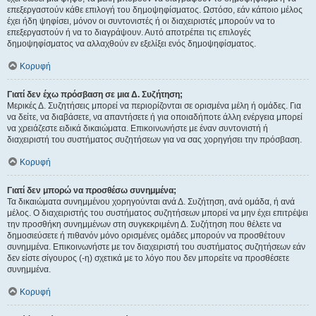
επεξεργαστούν κάθε επιλογή του δημοψηφίσματος. Ωστόσο, εάν κάποιο μέλος
έχει ήδη ψηφίσει, μόνον οι συντονιστές ή οι διαχειριστές μπορούν να το
επεξεργαστούν ή να το διαγράψουν. Αυτό αποτρέπει τις επιλογές
δημοψηφίσματος να αλλαχθούν εν εξελίξει ενός δημοψηφίσματος.
Κορυφή
Γιατί δεν έχω πρόσβαση σε μια Δ. Συζήτηση;
Μερικές Δ. Συζητήσεις μπορεί να περιορίζονται σε ορισμένα μέλη ή ομάδες. Για
να δείτε, να διαβάσετε, να απαντήσετε ή για οποιαδήποτε άλλη ενέργεια μπορεί
να χρειάζεστε ειδικά δικαιώματα. Επικοινωνήστε με έναν συντονιστή ή
διαχειριστή του συστήματος συζητήσεων για να σας χορηγήσει την πρόσβαση.
Κορυφή
Γιατί δεν μπορώ να προσθέσω συνημμένα;
Τα δικαιώματα συνημμένου χορηγούνται ανά Δ. Συζήτηση, ανά ομάδα, ή ανά
μέλος. Ο διαχειριστής του συστήματος συζητήσεων μπορεί να μην έχει επιτρέψει
την προσθήκη συνημμένων στη συγκεκριμένη Δ. Συζήτηση που θέλετε να
δημοσιεύσετε ή πιθανόν μόνο ορισμένες ομάδες μπορούν να προσθέτουν
συνημμένα. Επικοινωνήστε με τον διαχειριστή του συστήματος συζητήσεων εάν
δεν είστε σίγουρος (-η) σχετικά με το λόγο που δεν μπορείτε να προσθέσετε
συνημμένα.
Κορυφή