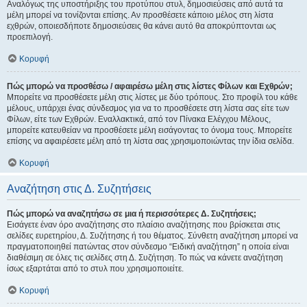
Αναλόγως της υποστήριξης του προτύπου στυλ, δημοσιεύσεις από αυτά τα
μέλη μπορεί να τονίζονται επίσης. Αν προσθέσετε κάποιο μέλος στη λίστα
εχθρών, οποιεσδήποτε δημοσιεύσεις θα κάνει αυτό θα αποκρύπτονται ως
προεπιλογή.
Κορυφή
Πώς μπορώ να προσθέσω / αφαιρέσω μέλη στις λίστες Φίλων και Εχθρών;
Μπορείτε να προσθέσετε μέλη στις λίστες με δύο τρόπους. Στο προφίλ του κάθε
μέλους, υπάρχει ένας σύνδεσμος για να το προσθέσετε στη λίστα σας είτε των
Φίλων, είτε των Εχθρών. Εναλλακτικά, από τον Πίνακα Ελέγχου Μέλους,
μπορείτε κατευθείαν να προσθέσετε μέλη εισάγοντας το όνομα τους. Μπορείτε
επίσης να αφαιρέσετε μέλη από τη λίστα σας χρησιμοποιώντας την ίδια σελίδα.
Κορυφή
Αναζήτηση στις Δ. Συζητήσεις
Πώς μπορώ να αναζητήσω σε μια ή περισσότερες Δ. Συζητήσεις;
Εισάγετε έναν όρο αναζήτησης στο πλαίσιο αναζήτησης που βρίσκεται στις
σελίδες ευρετηρίου, Δ. Συζήτησης ή του θέματος. Σύνθετη αναζήτηση μπορεί να
πραγματοποιηθεί πατώντας στον σύνδεσμο “Ειδική αναζήτηση” η οποία είναι
διαθέσιμη σε όλες τις σελίδες στη Δ. Συζήτηση. Το πώς να κάνετε αναζήτηση
ίσως εξαρτάται από το στυλ που χρησιμοποιείτε.
Κορυφή