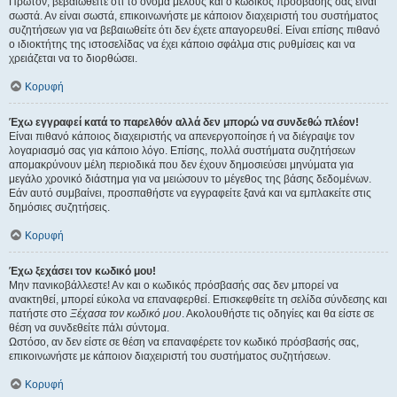
Πρώτον, βεβαιωθείτε ότι το όνομα μέλους και ο κωδικός πρόσβασής σας είναι
σωστά. Αν είναι σωστά, επικοινωνήστε με κάποιον διαχειριστή του συστήματος
συζητήσεων για να βεβαιωθείτε ότι δεν έχετε απαγορευθεί. Είναι επίσης πιθανό
ο ιδιοκτήτης της ιστοσελίδας να έχει κάποιο σφάλμα στις ρυθμίσεις και να
χρειάζεται να το διορθώσει.
Κορυφή
Έχω εγγραφεί κατά το παρελθόν αλλά δεν μπορώ να συνδεθώ πλέον!
Είναι πιθανό κάποιος διαχειριστής να απενεργοποίησε ή να διέγραψε τον
λογαριασμό σας για κάποιο λόγο. Επίσης, πολλά συστήματα συζητήσεων
απομακρύνουν μέλη περιοδικά που δεν έχουν δημοσιεύσει μηνύματα για
μεγάλο χρονικό διάστημα για να μειώσουν το μέγεθος της βάσης δεδομένων.
Εάν αυτό συμβαίνει, προσπαθήστε να εγγραφείτε ξανά και να εμπλακείτε στις
δημόσιες συζητήσεις.
Κορυφή
Έχω ξεχάσει τον κωδικό μου!
Μην πανικοβάλλεστε! Αν και ο κωδικός πρόσβασής σας δεν μπορεί να
ανακτηθεί, μπορεί εύκολα να επαναφερθεί. Επισκεφθείτε τη σελίδα σύνδεσης και
πατήστε στο
Ξέχασα τον κωδικό μου
. Ακολουθήστε τις οδηγίες και θα είστε σε
θέση να συνδεθείτε πάλι σύντομα.
Ωστόσο, αν δεν είστε σε θέση να επαναφέρετε τον κωδικό πρόσβασής σας,
επικοινωνήστε με κάποιον διαχειριστή του συστήματος συζητήσεων.
Κορυφή