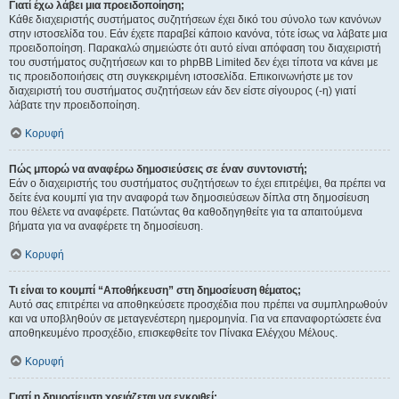
Γιατί έχω λάβει μια προειδοποίηση;
Κάθε διαχειριστής συστήματος συζητήσεων έχει δικό του σύνολο των κανόνων
στην ιστοσελίδα του. Εάν έχετε παραβεί κάποιο κανόνα, τότε ίσως να λάβατε μια
προειδοποίηση. Παρακαλώ σημειώστε ότι αυτό είναι απόφαση του διαχειριστή
του συστήματος συζητήσεων και το phpBB Limited δεν έχει τίποτα να κάνει με
τις προειδοποιήσεις στη συγκεκριμένη ιστοσελίδα. Επικοινωνήστε με τον
διαχειριστή του συστήματος συζητήσεων εάν δεν είστε σίγουρος (-η) γιατί
λάβατε την προειδοποίηση.
Κορυφή
Πώς μπορώ να αναφέρω δημοσιεύσεις σε έναν συντονιστή;
Εάν ο διαχειριστής του συστήματος συζητήσεων το έχει επιτρέψει, θα πρέπει να
δείτε ένα κουμπί για την αναφορά των δημοσιεύσεων δίπλα στη δημοσίευση
που θέλετε να αναφέρετε. Πατώντας θα καθοδηγηθείτε για τα απαιτούμενα
βήματα για να αναφέρετε τη δημοσίευση.
Κορυφή
Τι είναι το κουμπί “Αποθήκευση” στη δημοσίευση θέματος;
Αυτό σας επιτρέπει να αποθηκεύσετε προσχέδια που πρέπει να συμπληρωθούν
και να υποβληθούν σε μεταγενέστερη ημερομηνία. Για να επαναφορτώσετε ένα
αποθηκευμένο προσχέδιο, επισκεφθείτε τον Πίνακα Ελέγχου Μέλους.
Κορυφή
Γιατί η δημοσίευση χρειάζεται να εγκριθεί;