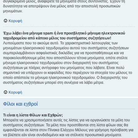
συγκεκριμένο μέλος, αναφέρετε τα μηνύματα στους συντονιστές. Έχουν τη
δυνατότητα να αποτρέψουν ένα μέλος από την αποστολή προσωπικών
μηνυμάτων.
Κορυφή
Έχω λάβει ένα μήνυμα spam ή ένα προσβλητικό μήνυμα ηλεκτρονικού
ταχυδρομείου από κάποιο μέλος του συστήματος συζητήσεων!
Λυπούμαστε που το ακούμε αυτό. Το χαρακτηριστικό λειτουργίας των
μηνυμάτων ηλεκτρονικού ταχυδρομείου αυτού του συστήματος συζητήσεων
συμπεριλαμβάνουν ασφαλιστικές δικλείδες για να προσπαθήσουμε και να
παρακολουθήσουμε μέλη που αποστέλλουν τέτοια μηνύματα, οπότε στείλτε
μήνυμα ηλεκτρονικού ταχυδρομείου στον διαχειριστή του συστήματος
συζητήσεων με πλήρες αντίγραφο του μηνύματος που λάβατε. Είναι πολύ
σημαντικό να υπάρχουν οι κεφαλίδες που περιέχουν τα στοιχεία του μέλους το
οποίο απέστειλε το μήνυμα ηλεκτρονικού ταχυδρομείου. Ο διαχειριστής του
συστήματος συζητήσεων μπορεί στη συνέχεια να λάβει μέτρα.
Κορυφή
Φίλοι και εχθροί
Τι είναι η λίστα Φίλων και Εχθρών;
Μπορείτε να χρησιμοποιήσετε αυτές τις λίστες για να οργανώσετε τα μέλη του
συστήματος συζητήσεων. Τα μέλη που προστίθενται στη λίστα φίλων σας θα
εμφανίζονται σε λίστα στον Πίνακα Ελέγχου Μέλους για γρήγορη πρόσβαση για
να βλέπετε εάν είναι συνδεδεμένοι και να στέλνετε προσωπικά μηνύματα.