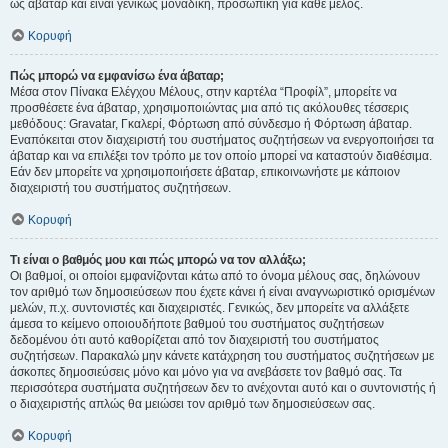
ως άβαταρ και είναι γενικώς μοναδική, προσωπική για κάθε μέλος.
Κορυφή
Πώς μπορώ να εμφανίσω ένα άβαταρ;
Μέσα στον Πίνακα Ελέγχου Μέλους, στην καρτέλα “Προφίλ”, μπορείτε να
προσθέσετε ένα άβαταρ, χρησιμοποιώντας μια από τις ακόλουθες τέσσερις
μεθόδους: Gravatar, Γκαλερί, Φόρτωση από σύνδεσμο ή Φόρτωση άβαταρ.
Εναπόκειται στον διαχειριστή του συστήματος συζητήσεων να ενεργοποιήσει τα
άβαταρ και να επιλέξει τον τρόπο με τον οποίο μπορεί να καταστούν διαθέσιμα.
Εάν δεν μπορείτε να χρησιμοποιήσετε άβαταρ, επικοινωνήστε με κάποιον
διαχειριστή του συστήματος συζητήσεων.
Κορυφή
Τι είναι ο βαθμός μου και πώς μπορώ να τον αλλάξω;
Οι βαθμοί, οι οποίοι εμφανίζονται κάτω από το όνομα μέλους σας, δηλώνουν
τον αριθμό των δημοσιεύσεων που έχετε κάνει ή είναι αναγνωριστικό ορισμένων
μελών, π.χ. συντονιστές και διαχειριστές. Γενικώς, δεν μπορείτε να αλλάξετε
άμεσα το κείμενο οποιουδήποτε βαθμού του συστήματος συζητήσεων
δεδομένου ότι αυτό καθορίζεται από τον διαχειριστή του συστήματος
συζητήσεων. Παρακαλώ μην κάνετε κατάχρηση του συστήματος συζητήσεων με
άσκοπες δημοσιεύσεις μόνο και μόνο για να ανεβάσετε τον βαθμό σας. Τα
περισσότερα συστήματα συζητήσεων δεν το ανέχονται αυτό και ο συντονιστής ή
ο διαχειριστής απλώς θα μειώσει τον αριθμό των δημοσιεύσεων σας.
Κορυφή