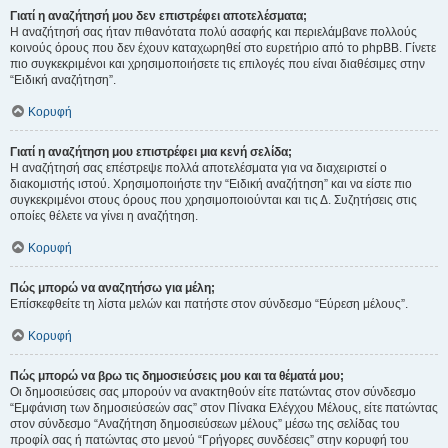
Γιατί η αναζήτησή μου δεν επιστρέφει αποτελέσματα;
Η αναζήτησή σας ήταν πιθανότατα πολύ ασαφής και περιελάμβανε πολλούς
κοινούς όρους που δεν έχουν καταχωρηθεί στο ευρετήριο από το phpBB. Γίνετε
πιο συγκεκριμένοι και χρησιμοποιήσετε τις επιλογές που είναι διαθέσιμες στην
“Ειδική αναζήτηση”.
Κορυφή
Γιατί η αναζήτηση μου επιστρέφει μια κενή σελίδα;
Η αναζήτησή σας επέστρεψε πολλά αποτελέσματα για να διαχειριστεί ο
διακομιστής ιστού. Χρησιμοποιήστε την “Ειδική αναζήτηση” και να είστε πιο
συγκεκριμένοι στους όρους που χρησιμοποιούνται και τις Δ. Συζητήσεις στις
οποίες θέλετε να γίνει η αναζήτηση.
Κορυφή
Πώς μπορώ να αναζητήσω για μέλη;
Επίσκεφθείτε τη λίστα μελών και πατήστε στον σύνδεσμο “Εύρεση μέλους”.
Κορυφή
Πώς μπορώ να βρω τις δημοσιεύσεις μου και τα θέματά μου;
Οι δημοσιεύσεις σας μπορούν να ανακτηθούν είτε πατώντας στον σύνδεσμο
“Εμφάνιση των δημοσιεύσεών σας” στον Πίνακα Ελέγχου Μέλους, είτε πατώντας
στον σύνδεσμο “Αναζήτηση δημοσιεύσεων μέλους” μέσω της σελίδας του
προφίλ σας ή πατώντας στο μενού “Γρήγορες συνδέσεις” στην κορυφή του