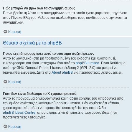
Πώς μπορώ να βρω όλα τα συνημμένα μου;
Για να βρείτε τη λίστα των συνημμένων σας τα οποία έχετε φορτώσει, πηγαίνετε
στον Πίνακα Ελέγχου Μέλους και ακολουθήστε τους συνδέσμους στην ενότητα
συνημμένων.
Κορυφή
Θέματα σχετικά με το phpBB
Ποιος έχει δημιουργήσει αυτό το σύστημα συζητήσεων;
Αυτό το λογισμικό (στη μη τροποποιημένη του έκδοση) έχει υλοποιηθεί,
κυκλοφορήσει και είναι κατοχυρωμένο από το
phpBB Limited
. Είναι διαθέσιμο
υπό την GNU General Public License, έκδοση 2 (GPL-2.0) και μπορεί να
διανεμηθεί ελεύθερα. Δείτε στο
About phpBB
για περισσότερες λεπτομέρειες.
Κορυφή
Γιατί δεν είναι διαθέσιμο το Χ χαρακτηριστικό;
Αυτό το πρόγραμμα δημιουργήθηκε και η άδεια χρήσης του αποδόθηκε από
την ομάδα ανάπτυξης λογισμικού phpBB Limited. Εάν νομίζετε ότι κάποιο
χαρακτηριστικό πρέπει να προστεθεί, επισκεφθείτε την ιστοσελίδα
phpBB Ideas Centre
, όπου μπορείτε να ψηφίσετε υπάρχουσες ιδέες ή να
προτείνετε νέες λειτουργίες.
Κορυφή