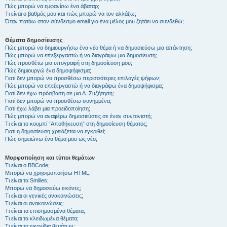
Πώς μπορώ να εμφανίσω ένα άβαταρ;
Τι είναι ο βαθμός μου και πώς μπορώ να τον αλλάξω;
Όταν πατάω στον σύνδεσμο email για ένα μέλος μου ζητάει να συνδεθώ;
Θέματα δημοσίευσης
Πώς μπορώ να δημιουργήσω ένα νέο θέμα ή να δημοσιεύσω μια απάντηση;
Πώς μπορώ να επεξεργαστώ ή να διαγράψω μια δημοσίευση;
Πώς προσθέτω μια υπογραφή στη δημοσίευση μου;
Πώς δημιουργώ ένα δημοψήφισμα;
Γιατί δεν μπορώ να προσθέσω περισσότερες επιλογές ψήφων;
Πώς μπορώ να επεξεργαστώ ή να διαγράψω ένα δημοψήφισμα;
Γιατί δεν έχω πρόσβαση σε μια Δ. Συζήτηση;
Γιατί δεν μπορώ να προσθέσω συνημμένα;
Γιατί έχω λάβει μια προειδοποίηση;
Πώς μπορώ να αναφέρω δημοσιεύσεις σε έναν συντονιστή;
Τι είναι το κουμπί “Αποθήκευση” στη δημοσίευση θέματος;
Γιατί η δημοσίευση χρειάζεται να εγκριθεί;
Πώς σημειώνω ένα θέμα μου ως νέο;
Μορφοποίηση και τύποι θεμάτων
Τι είναι ο BBCode;
Μπορώ να χρησιμοποιήσω HTML;
Τι είναι τα Smilies;
Μπορώ να δημοσιεύω εικόνες;
Τι είναι οι γενικές ανακοινώσεις;
Τι είναι οι ανακοινώσεις;
Τι είναι τα επισημασμένα θέματα;
Τι είναι τα κλειδωμένα θέματα;
Τι είναι τα εικονίδια θεμάτων;