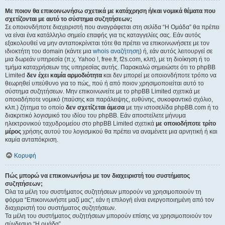
Με ποιον θα επικοινωνήσω σχετικά με κατάχρηση ή/και νομικά θέματα που
σχετίζονται με αυτό το σύστημα συζητήσεων;
Σε οποιονδήποτε διαχειριστή που αναγράφεται στη σελίδα “Η Ομάδα” θα πρέπει
να είναι ένα κατάλληλο σημείο επαφής για τις καταγγελίες σας. Εάν αυτός
εξακολουθεί να μην ανταποκρίνεται τότε θα πρέπει να επικοινωνήσετε με τον
ιδιοκτήτη του domain (κάντε μια
whois αναζήτηση
) ή, εάν αυτός λειτουργεί σε
μια δωρεάν υπηρεσία (π.χ. Yahoo !, free.fr, f2s.com, κλπ), με τη διοίκηση ή το
τμήμα καταχρήσεων της υπηρεσίας αυτής. Παρακαλώ σημειώστε ότι το phpBB
Limited
δεν έχει καμία αρμοδιότητα
και δεν μπορεί με οποιονδήποτε τρόπο να
θεωρηθεί υπεύθυνο για το πώς, πού ή από ποιον χρησιμοποιείται αυτό το
σύστημα συζητήσεων. Μην επικοινωνείτε με το phpBB Limited σχετικά με
οποιαδήποτε νομικό (παύσης και παράλειψης, ευθύνης, συκοφαντικό σχόλιο,
κλπ.) ζήτημα το οποίο
δεν σχετίζεται άμεσα
με την ιστοσελίδα phpBB.com ή το
διακριτικό λογισμικό του ιδίου του phpBB. Εάν αποστείλετε μήνυμα
ηλεκτρονικού ταχυδρομείου στο phpBB Limited σχετικά
με οποιοδήποτε τρίτο
μέρος
χρήσης αυτού του λογισμικού θα πρέπει να αναμένετε μια αρνητική ή και
καμία ανταπόκριση.
Κορυφή
Πώς μπορώ να επικοινωνήσω με τον διαχειριστή του συστήματος
συζητήσεων;
Όλα τα μέλη του συστήματος συζητήσεων μπορούν να χρησιμοποιούν τη
φόρμα “Επικοινωνήστε μαζί μας”, εάν η επιλογή είναι ενεργοποιημένη από τον
διαχειριστή του συστήματος συζητήσεων.
Τα μέλη του συστήματος συζητήσεων μπορούν επίσης να χρησιμοποιούν τον
σύνδεσμο “Η ομάδα”.