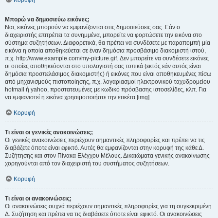
Κορυφή
Μπορώ να δημοσιεύω εικόνες;
Ναι, εικόνες μπορούν να εμφανίζονται στις δημοσιεύσεις σας. Εάν ο
διαχειριστής επιτρέπει τα συνημμένα, μπορείτε να φορτώσετε την εικόνα στο
σύστημα συζητήσεων. Διαφορετικά, θα πρέπει να συνδέσετε με παραπομπή μία
εικόνα η οποία αποθηκεύεται σε έναν δημόσια προσβάσιμο διακομιστή ιστού,
π.χ. http://www.example.com/my-picture.gif. Δεν μπορείτε να συνδέσετε εικόνες
οι οποίες αποθηκεύονται στο υπολογιστή σας τοπικά (εκτός εάν αυτός είναι
δημόσια προσπελάσιμος διακομιστής) ή εικόνες που είναι αποθηκευμένες πίσω
από μηχανισμούς πιστοποίησης, π.χ. λογαριασμοί ηλεκτρονικού ταχυδρομείου
hotmail ή yahoo, προστατευμένες με κωδικό πρόσβασης ιστοσελίδες, κλπ. Για
να εμφανιστεί η εικόνα χρησιμοποιήστε την ετικέτα [img].
Κορυφή
Τι είναι οι γενικές ανακοινώσεις;
Οι γενικές ανακοινώσεις περιέχουν σημαντικές πληροφορίες και πρέπει να τις
διαβάζετε όποτε είναι εφικτό. Αυτές θα εμφανίζονται στην κορυφή της κάθε Δ.
Συζήτησης και στον Πίνακα Ελέγχου Μέλους. Δικαιώματα γενικής ανακοίνωσης
χορηγούνται από τον διαχειριστή του συστήματος συζητήσεων.
Κορυφή
Τι είναι οι ανακοινώσεις;
Οι ανακοινώσεις συχνά περιέχουν σημαντικές πληροφορίες για τη συγκεκριμένη
Δ. Συζήτηση και πρέπει να τις διαβάσετε όποτε είναι εφικτό. Οι ανακοινώσεις