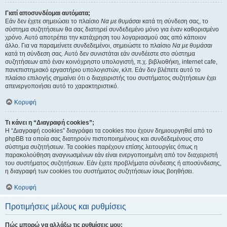
Γιατί αποσυνδέομαι αυτόματα;
Εάν δεν έχετε σημειώσει το πλαίσιο
Να με θυμάσαι
κατά τη σύνδεση σας, το
σύστημα συζητήσεων θα σας διατηρεί συνδεδεμένο μόνο για έναν καθορισμένο
χρόνο. Αυτό αποτρέπει την κατάχρηση του λογαριασμού σας από κάποιον
άλλο. Για να παραμείνετε συνδεδεμένοι, σημειώστε το πλαίσιο
Να με θυμάσαι
κατά τη σύνδεση σας. Αυτό δεν συνιστάται εάν συνδέεστε στο σύστημα
συζητήσεων από έναν κοινόχρηστο υπολογιστή, π.χ. βιβλιοθήκη, internet cafe,
πανεπιστημιακό εργαστήριο υπολογιστών, κλπ. Εάν δεν βλέπετε αυτό το
πλαίσιο επιλογής σημαίνει ότι ο διαχειριστής του συστήματος συζητήσεων έχει
απενεργοποιήσει αυτό το χαρακτηριστικό.
Κορυφή
Τι κάνει η “Διαγραφή cookies”;
Η “Διαγραφή cookies” διαγράφει τα cookies που έχουν δημιουργηθεί από το
phpBB τα οποία σας διατηρούν πιστοποιημένους και συνδεδεμένους στο
σύστημα συζητήσεων. Τα cookies παρέχουν επίσης λειτουργίες όπως η
παρακολούθηση αναγνωσμένων εάν είναι ενεργοποιημένη από τον διαχειριστή
του συστήματος συζητήσεων. Εάν έχετε προβλήματα σύνδεσης ή αποσύνδεσης,
η διαγραφή των cookies του συστήματος συζητήσεων ίσως βοηθήσει.
Κορυφή
Προτιμήσεις μέλους και ρυθμίσεις
Πώς μπορώ να αλλάξω τις ρυθμίσεις μου;