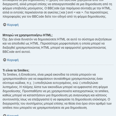
αντικείμενα σε μια δημοσίευση. Η χρήση του BBCode χορηγείται από τον
διαχειριστή, αλλά μπορεί επίσης να απενεργοποιηθεί σε μια δημοσίευση από τη
φόρμα υποβολής μηνύματος. Ο BBCode έχει παρόμοια σύνταξη με την HTML,
αλλά οι εντολές περικλείονται σε αγκύλες [ και ] αντί < και >. Για περισσότερες
πληροφορίες για τον BBCode δείτε τον οδηγό από τη φόρμα δημοσίευσης.
Κορυφή
Μπορώ να χρησιμοποιήσω HTML;
Όχι. Δεν είναι δυνατόν να δημοσιεύσετε HTML σε αυτό το σύστημα συζητήσεων
και να αποδοθεί ως HTML. Περισσότερη μορφοποίηση η οποία μπορεί να
διεξαχθεί χρησιμοποιώντας HTML μπορεί να εφαρμοστεί χρησιμοποιώντας
BBCode αντί αυτού.
Κορυφή
Τι είναι τα Smilies;
Τα Smilies, ή Emoticons, είναι μικρά εικονίδια τα οποία μπορούν να
χρησιμοποιηθούν για να εκφράσουν συναίσθημα χρησιμοποιώντας έναν
σύντομο κώδικα, π.χ. :) υποδηλώνει ευτυχισμένος, ενώ :( υποδηλώνει
λυπημένος. Η πλήρης λίστα των εικονιδίων μπορεί να εμφανιστεί στη φόρμα
δημοσίευσης. Προσπαθήστε να μη χρησιμοποιείτε καταχρηστικώς τα smilies,
καθώς μπορεί να καταστήσουν μια δημοσίευση μη αναγνώσιμη και κάποιος
συντονιστής ίσως να επεξεργαστεί ή να αφαιρέσει τη δημοσίευση ολόκληρη. Ο
διαχειριστής του συστήματος μπορεί επίσης να θέσει ένα όριο στον αριθμό των
smilies που μπορείτε να χρησιμοποιήσετε σε μια δημοσίευση.