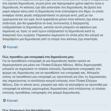
στη σχετική δημοσίευση, συχνά μόνο για περιορισμένο χρόνο αφότου έγινε η
δημοσίευση. Αν κάποιος έχει ήδη απαντήσει στη δημοσίευση, θα βρείτε ένα
μικρό κείμενο κάτω από τη δημοσίευση όταν επιστρέψετε στο θέμα, το οποίο
αναφέρει πόσες φορές επεξεργαστήκατε το μήνυμα αυτό, μαζί με την
ημερομηνία και την ώρα. Αυτό εμφανίζεται μόνον όταν κάποιος έχει κάνει μια
απάντηση. Δεν θα εμφανίζεται αν ένας συντονιστής ή διαχειριστής
επεξεργάστηκε τη δημοσίευση, ωστόσο αυτοί μπορούν να αφήσουν μια
σημείωση ως προς το γιατί έχουν επεξεργαστεί τη δημοσίευση κατά τη
διακριτική τους ευχέρεια. Παρακαλώ σημειώστε ότι απλά μέλη δεν μπορεί να
διαγράψουν μια δημοσίευση από τη στιγμή που κάποιος έχει απαντήσει.
Κορυφή
Πώς προσθέτω μια υπογραφή στη δημοσίευση μου;
Για να προσθέσετε υπογραφή σε μια δημοσίευση πρέπει πρώτα να
δημιουργήσετε μια μέσω του Πίνακα Ελέγχου Μέλους. Μόλις δημιουργηθεί,
μπορείτε να σημειώσετε το πλαίσιο επιλογής
Προσάρτηση υπογραφής
στη
φόρμα της δημοσίευσης για να προσθέσετε την υπογραφή σας. Μπορείτε
επίσης να προσθέσετε μια υπογραφή ως προεπιλογή για όλες τις δημοσιεύσεις
σας σημειώνοντας το κατάλληλο κουμπί επιλογής στον Πίνακα Ελέγχου
Μέλους. Εάν το κάνετε αυτό, μπορείτε και πάλι να αποτρέψετε να προστεθεί μια
υπογραφή σε κάποιες μεμονωμένες δημοσιεύσεις από-επιλέγοντας το πλαίσιο
επιλογής προσθήκης υπογραφής στη φόρμα δημοσίευσης.
Κορυφή
Πώς δημιουργώ ένα δημοψήφισμα;