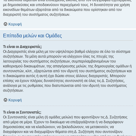
Τα εικονίδια θεμάτων είναι επιλεγμένες εικόνες από τον συγγραφέα σχετιζόμενες
με δημοσιεύσεις και υποδεικνύουν περιεχόμενό τους. Η δυνατότητα για χρήση
εικονιδίων θεμάτων εξαρτάται από τα δικαιώματα που ορίστηκαν από τον
διαχειριστή του συστήματος συζητήσεων.
Κορυφή
Επίπεδα μελών και Ομάδες
Τι είναι οι Διαχειριστές;
Οι Διαχειριστές είναι μέλη με τον υψηλότερο βαθμό ελέγχου σε όλο το σύστημα
συζητήσεων. Τα μέλη αυτά μπορούν να ελέγχουν όλες τις πτυχές της
λειτουργίας του συστήματος συζητήσεων, συμπεριλαμβανομένων του
καθορισμού δικαιωμάτων, της απαγόρευσης μελών, της δημιουργίας ομάδων ή
συντονιστών, κλπ., εξαρτώνται από τον ιδρυτή του συστήματος συζητήσεων και
τι δικαιώματα αυτός ή αυτή έχει δώσει στους άλλους διαχειριστές. Μπορούν
επίσης να έχουν πλήρεις δυνατότητες συντονιστή σε όλες τις Δ. Συζητήσεις,
ανάλογα με τις ρυθμίσεις που διατυπώνεται από τον ιδρυτή του συστήματος
συζητήσεων.
Κορυφή
Τι είναι οι Συντονιστές;
Οι Συντονιστές είναι μέλη (ή ομάδες μελών) που φροντίζουν τις Δ. Συζητήσεις
από μέρα σε μέρα. Έχουν το δικαίωμα να επεξεργάζονται ή να διαγράφουν
δημοσιεύσεις και να κλειδώνουν, να ξεκλειδώνουν, να μετακινούν, να
διαγράφουν και να διαχωρίζουν θέματα στη Δ. Συζήτηση που συντονίζουν.