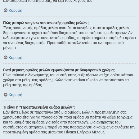
εάν απορρίψει το αίτημα σας, θα έχει τους λόγους του.
Κορυφή
Πώς μπορώ να γίνω συντονιστής ομάδας μελών;
Ένας συντονιστής ομάδας μελών ανατίθεται συνήθως όταν οι ομάδες μελών
δημιουργούνται αρχικά από έναν διαχειριστή του συστήματος συζητήσεων. Αν
ενδιαφέρεστε να γίνετε συντονιστής ομάδας, το πρώτο σημείο επαφής θα πρέπει
να είναι ένας διαχειριστής. Προσπαθήστε στέλνοντάς του ένα προσωπικό
μήνυμα.
Κορυφή
Γιατί μερικές ομάδες μελών εμφανίζονται με διαφορετικό χρώμα;
Είναι πιθανό ο διαχειριστής του συστήματος συζητήσεων να έχει ορίσει κάποιο
χρώμα στα μέλη μιας ομάδας μελών ώστε να είναι εύκολο να εντοπιστούν τα
μέλη αυτής της ομάδας.
Κορυφή
Τι είναι η “Προεπιλεγμένη ομάδα μελών”;
Εάν είστε μέλος σε παραπάνω από μια ομάδα μελών, η προεπιλεγμένη σας
χρησιμοποιείται για να προσδιορίσει ποια ομάδα θα πρέπει να δείξει το χρώμα
και το βαθμό της ομάδας για εσάς από προεπιλογή. Ο διαχειριστής του
συστήματος συζητήσεων μπορεί να σας παραχωρήσει δικαίωμα να αλλάξετε την
προεπιλεγμένη ομάδα σας μέσω του Πίνακα Ελέγχου Μέλους.