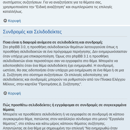
συστήματος συζητήσεων. Για να αναζητήσετε για τα θέματα σας,
χρησιμοποιείστε την “Ειδική αναζήτηση” και συμπληρώστε τις επιλογές
καταλλήλως.
Κορυφή
Συνδρομές και Σελιδοδείκτες
Ποια είναι η διαφορά ανάμεσα σε σελιδοδείκτη και συνδρομή;
Στο phpBB 3.0, η προσθήκη σελιδοδεικτών θεμάτων λειτουργούσε όπως η
προσθήκη σελιδοδεικτών σε ένα πρόγραμμα περιήγησης. Δεν ενημερωνόσασταν
όταν υπήρχε μια επικαιροποίηση. Όμως στο phpBB 3.1 η προσθήκη
σελιδοδεικτών είναι περισσότερο σαν να εγγραφείτε στο θέμα. Μπορείτε να
ειδοποιηθείτε όταν ένα θέμα σελιδοδείκτη έχει ενημερωθεί. Η συνδρομή,
ωστόσο, θα σας ειδοποιήσει όταν υπάρχει μια ενημέρωση σε ένα θέμα ή σε μια
Δ. Συζήτηση στο σύστημα συζητήσεων. Οι επιλογές ειδοποίησης για
σελιδοδείκτες και συνδρομές μπορούν να ρυθμιστούν από τον Πίνακα Ελέγχου
Μέλους, στην καρτέλα “Προτιμήσεις Δ. Συζήτησης”.
Κορυφή
Πώς προσθέτω σελιδοδείκτες ή εγγράφομαι σε συνδρομές σε συγκεκριμένα
θέματα;
Μπορείτε να προσθέσετε σελιδοδείκτη ή να εγγραφείτε σε συνδρομή σε κάποιο
συγκεκριμένο θέμα, πατώντας στον κατάλληλο σύνδεσμο στο μενού "Εργαλεία
θέματος", στο επάνω και κάτω μέρος κάποιου θέματος συζήτησης.
Απαντώντας σε ένα θέμα με σημειωμένη την επιλογή “Να ενημερωθώ όταν