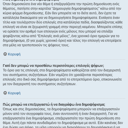
Όταν δημοσιεύετε ένα νέο θέμα ή επεξεργάζεστε την πρώτη δημοσίευση ενός
θέματος, πατήστε στην καρτέλα “Δημιουργία δημοψηφίσματος” κάτω από την
κύρια φόρμα δημοσίευσης. Εάν δεν μπορείτε να το δείτε αυτό, δεν έχετε τα
κατάλληλα δικαιώματα για να δημιουργήσετε δημοψηφίσματα. Εισάγετε έναν
τίτλο και τουλάχιστον δύο επιλογές στα κατάλληλα πεδία, διασφαλίζοντας κάθε
επιλογή να είναι σε ξεχωριστή γραμμή στην περιοχή κειμένου. Μπορείτε επίσης
να ορίσετε τον αριθμό των επιλογών ενός μέλους που μπορεί να επιλέξει
ψηφίζοντας κάτω από “Επιλογές ανά μέλος”, ένα χρονικό όριο ημερών για το
δημοψήφισμα, (0 για χωρίς χρονικό όριο) και τέλος την επιλογή να επιτρέψετε
στα μέλη να τροποποιούν τις ψήφους τους.
Κορυφή
Γιατί δεν μπορώ να προσθέσω περισσότερες επιλογές ψήφων;
Το όριο για τις επιλογές στα δημοψηφίσματα καθορίζεται από τον διαχειριστή
του συστήματος συζητήσεων. Εάν νομίζετε ότι χρειάζονται περισσότερες
επιλογές στο δικό σας δημοψήφισμα από το επιτρεπόμενο όριο, επικοινωνείτε
με τον διαχειριστή του συστήματος συζητήσεων.
Κορυφή
Πώς μπορώ να επεξεργαστώ ή να διαγράψω ένα δημοψήφισμα;
Όπως και στις δημοσιεύσεις, τα δημοψηφίσματα μπορούν να επεξεργαστούν
μόνον από τον συγγραφέα τους, έναν συντονιστή ή έναν διαχειριστή. Για να
επεξεργαστείτε ένα δημοψήφισμα, επεξεργαστείτε την πρώτη δημοσίευση στο
θέμα. Αυτή έχει πάντα συνδεδεμένο το δημοψήφισμα με αυτό. Εάν κανένας δεν
έχει δώσει μια ψήφο, τα μέλη μπορούν να διαγράψουν το δημοψήφισμα ή να