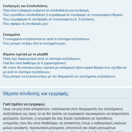
Συνδρομές και Σελιδοδείκτες
Ποια είναι η διαφορά ανάμεσα σε σελιδοδείκτη και συνδρομή;
Πώς προσθέτω σελιδοδείκτες ή εγγράφομαι σε συνδρομές σε συγκεκριμένα θέματα;
Πώς εγγράφομαι σε συνδρομές σε συγκεκριμένες Δ. Συζητήσεις;
Πώς αφαιρώ τις συνδρομές μου;
Συνημμένα
Τι συνημμένα επιτρέπονται σε αυτό το σύστημα συζητήσεων;
Πώς μπορώ να βρω όλα τα συνημμένα μου;
Θέματα σχετικά με το phpBB
Ποιος έχει δημιουργήσει αυτό το σύστημα συζητήσεων;
Γιατί δεν είναι διαθέσιμο το Χ χαρακτηριστικό;
Με ποιον θα επικοινωνήσω σχετικά με κατάχρηση ή/και νομικά θέματα που σχετίζονται
με αυτό το σύστημα συζητήσεων;
Πώς μπορώ να επικοινωνήσω με τον διαχειριστή του συστήματος συζητήσεων;
Θέματα σύνδεσης και εγγραφής
Γιατί πρέπει να εγγραφώ;
Ίσως να μην είναι απαραίτητο, εναπόκειται στον διαχειριστή του συστήματος
συζητήσεων ως προς το αν θα πρέπει να εγγραφείτε προκειμένου να αναρτήσετε
μηνύματα. Ωστόσο, η εγγραφή θα σας δώσει πρόσβαση σε πρόσθετες
υπηρεσίες που δεν είναι διαθέσιμες σε επισκέπτες όπως ο καθορισμός εικόνων
μελών (avatars), προσωπικά μηνύματα, αποστολή και λήψη μηνυμάτων