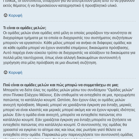
Γενικώς, οι συντονιστές υπάρχουν για να αποτρέπουν μέλη από το να βγαίνουν
εκτός θέματος ή να δημοσιεύουν καταχρηστικό ή προσβλητικό υλικό.
Κορυφή
Τι είναι οι ομάδες μελών;
Οι ομάδες μελών είναι ομάδες από μέλη οι οποίες μοιράζουν την κοινότητα σε
διαχειρίσιμα τμήματα με τα οποία οι διαχειριστές του συστήματος συζητήσεων
μπορούν να εργαστούν. Κάθε μέλος μπορεί να ανήκει σε διάφορες ομάδες και
σε κάθε ομάδα μπορεί να έχουν ανατεθεί επιμέρους δικαιώματα πρόσβασης.
Αυτό παρέχει έναν εύκολο τρόπο σε διαχειριστές να αλλάξουν τα δικαιώματα για
πολλά μέλη ταυτόχρονα, όπως είναι αλλαγή δικαιωμάτων συντονιστή ή
χορήγηση στα μέλη πρόσβαση σε μια ιδιωτική συζήτηση.
Κορυφή
Πού είναι οι ομάδες μελών και πώς μπορώ να συμμετάσχω σε μια;
Μπορείτε να δείτε όλες τις ομάδες μελών μέσω του συνδέσμου “Ομάδες μελών”
στον Πίνακα Ελέγχου Μέλους. Εάν επιθυμείτε να ενταχθείτε σε μια, προχωρήστε
πατώντας το κατάλληλο κουμπί. Ωστόσο, δεν έχουν όλες οι ομάδες μελών
ανοιχτή πρόσβαση. Μερικές μπορεί να χρειάζονται έγκριση για ένταξη, μερικές
μπορεί να είναι κλειστές και μερικές μπορεί ακόμη και να έχουν κρυφές ιδιότητες
μελών. Εάν η ομάδα είναι ανοιχτή, μπορείτε να ενταχθείτε πατώντας στο
κατάλληλο κουμπί. Εάν χρειάζεται έγκριση για ένταξη μπορείτε να ζητήσετε να
ενταχθείτε πατώντας στο κατάλληλο κουμπί. Ο συντονιστής της ομάδας θα
χρειαστεί να εγκρίνει το αίτημα σας και ίσως σας ρωτήσει γιατί θέλετε να
ενταχθείτε στην ομάδα. Παρακαλώ μην παρενοχλήσετε τον συντονιστή ομάδας