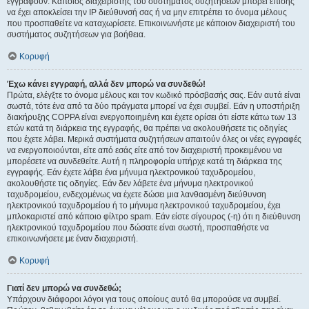
εγγραφούν. Κάποιος διαχειριστής του συστήματος συζητήσεων μπορεί επίσης
να έχει αποκλείσει την IP διεύθυνσή σας ή να μην επιτρέπει το όνομα μέλους
που προσπαθείτε να καταχωρίσετε. Επικοινωνήστε με κάποιον διαχειριστή του
συστήματος συζητήσεων για βοήθεια.
Κορυφή
Έχω κάνει εγγραφή, αλλά δεν μπορώ να συνδεθώ!
Πρώτα, ελέγξτε το όνομα μέλους και τον κωδικό πρόσβασής σας. Εάν αυτά είναι
σωστά, τότε ένα από τα δύο πράγματα μπορεί να έχει συμβεί. Εάν η υποστήριξη
διακήρυξης COPPA είναι ενεργοποιημένη και έχετε ορίσει ότι είστε κάτω των 13
ετών κατά τη διάρκεια της εγγραφής, θα πρέπει να ακολουθήσετε τις οδηγίες
που έχετε λάβει. Μερικά συστήματα συζητήσεων απαιτούν όλες οι νέες εγγραφές
να ενεργοποιούνται, είτε από εσάς είτε από τον διαχειριστή προκειμένου να
μπορέσετε να συνδεθείτε. Αυτή η πληροφορία υπήρχε κατά τη διάρκεια της
εγγραφής. Εάν έχετε λάβει ένα μήνυμα ηλεκτρονικού ταχυδρομείου,
ακολουθήστε τις οδηγίες. Εάν δεν λάβετε ένα μήνυμα ηλεκτρονικού
ταχυδρομείου, ενδεχομένως να έχετε δώσει μια λανθασμένη διεύθυνση
ηλεκτρονικού ταχυδρομείου ή το μήνυμα ηλεκτρονικού ταχυδρομείου, έχει
μπλοκαριστεί από κάποιο φίλτρο spam. Εάν είστε σίγουρος (-η) ότι η διεύθυνση
ηλεκτρονικού ταχυδρομείου που δώσατε είναι σωστή, προσπαθήστε να
επικοινωνήσετε με έναν διαχειριστή.
Κορυφή
Γιατί δεν μπορώ να συνδεθώ;
Υπάρχουν διάφοροι λόγοι για τους οποίους αυτό θα μπορούσε να συμβεί.