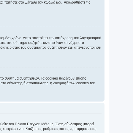
και πατήστε στο
Ξέχασα τον κωδικό μου
. Ακολουθήστε τις
ρισμένο χρόνο. Αυτό αποτρέπει την κατάχρηση του λογαριασμού
έεστε στο σύστημα συζητήσεων από έναν κοινόχρηστο
 ο διαχειριστής του συστήματος συζητήσεων έχει απενεργοποιήσει
στο σύστημα συζητήσεων. Τα cookies παρέχουν επίσης
ματα σύνδεσης ή αποσύνδεσης, η διαγραφή των cookies του
εφθείτε τον Πίνακα Ελέγχου Μέλους. Ένας σύνδεσμος μπορεί
ιτρέψει να αλλάξετε τις ρυθμίσεις και τις προτιμήσεις σας.