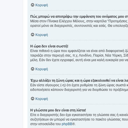
Κορυφή
Πώς μπορώ να αποτρέψω την εμφάνιση του ονόματος μου στ
Μέσα στον Πίνακα Ελέγχου Μέλους, στην καρτέλα “Προτιμήσεις 
ορατοί μόνο σε διαχειριστές, συντονιστές και εσάς. Θα υπολογί
Κορυφή
Η ώρα δεν είναι σωστή!
Είναι πιθανό η ώρα που εμφανίζεται να είναι από διαφορετική 
ταιριάζει στην περιοχή σας, π.χ. Λονδίνο, Παρίσι, Νέα Υόρκη,
μέλη. Εάν δεν έχετε εγγραφεί, αυτή είναι μια καλή ευκαιρία για να
Κορυφή
Έχω αλλάξει τη ζώνη ώρας και η ώρα εξακολουθεί να είναι λ
Εάν είστε σίγουρος (-η) ότι έχετε ρυθμίσει τη ζώνη ώρας σωστά
ειδοποιήσετε κάποιον διαχειριστή για να διορθώσει το πρόβλημ
Κορυφή
Η γλώσσα μου δεν είναι στη λίστα!
Είτε ο διαχειριστής δεν έχει εγκαταστήσει τη γλώσσα σας ή κα
συζητήσεων αν μπορεί να εγκαταστήσει το πακέτο γλώσσας που 
στην ιστοσελίδα του
phpBB
®.