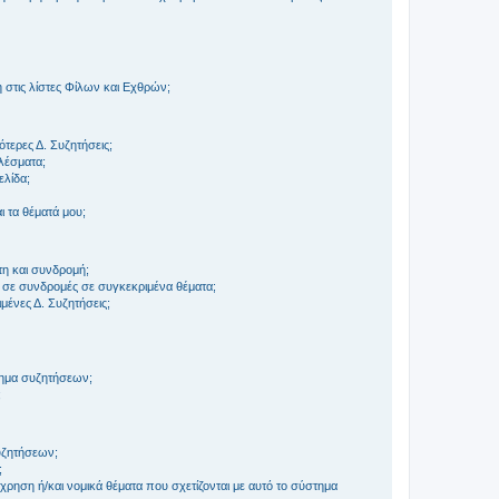
στις λίστες Φίλων και Εχθρών;
τερες Δ. Συζητήσεις;
ελέσματα;
ελίδα;
 τα θέματά μου;
τη και συνδρομή;
 σε συνδρομές σε συγκεκριμένα θέματα;
ένες Δ. Συζητήσεις;
τημα συζητήσεων;
;
συζητήσεων;
;
ρηση ή/και νομικά θέματα που σχετίζονται με αυτό το σύστημα