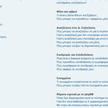
συστήματος συζητήσεων!
η!
Φίλοι και εχθροί
Τι είναι η λίστα Φίλων και Εχθρών;
Πώς μπορώ να προσθέσω / αφαιρέσω μέλη 
θώ;
Αναζήτηση στις Δ. Συζητήσεις
Πώς μπορώ να αναζητήσω σε μια ή περισσό
Γιατί η αναζήτησή μου δεν επιστρέφει αποτ
τηση;
Γιατί η αναζήτηση μου επιστρέφει μια κενή σ
Πώς μπορώ να αναζητήσω για μέλη;
Πώς μπορώ να βρω τις δημοσιεύσεις μου και
Συνδρομές και Σελιδοδείκτες
Ποια είναι η διαφορά ανάμεσα σε σελιδοδείκ
Πώς προσθέτω σελιδοδείκτες ή εγγράφομαι
Πώς εγγράφομαι σε συνδρομές σε συγκεκριμ
Πώς αφαιρώ τις συνδρομές μου;
Συνημμένα
Τι συνημμένα επιτρέπονται σε αυτό το σύσ
Πώς μπορώ να βρω όλα τα συνημμένα μου
Θέματα σχετικά με το phpBB
Ποιος έχει δημιουργήσει αυτό το σύστημα 
Γιατί δεν είναι διαθέσιμο το Χ χαρακτηριστικό
Με ποιον θα επικοινωνήσω σχετικά με κατάχ