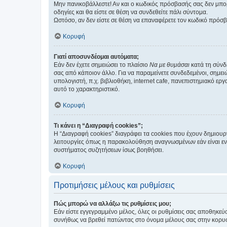
Μην πανικοβάλλεστε! Αν και ο κωδικός πρόσβασής σας δεν μπορ
οδηγίες και θα είστε σε θέση να συνδεθείτε πάλι σύντομα.
Ωστόσο, αν δεν είστε σε θέση να επαναφέρετε τον κωδικό πρόσ
Κορυφή
Γιατί αποσυνδέομαι αυτόματα;
Εάν δεν έχετε σημειώσει το πλαίσιο
Να με θυμάσαι
κατά τη σύνδ
σας από κάποιον άλλο. Για να παραμείνετε συνδεδεμένοι, σημει
υπολογιστή, π.χ. βιβλιοθήκη, internet cafe, πανεπιστημιακό ερ
αυτό το χαρακτηριστικό.
Κορυφή
Τι κάνει η “Διαγραφή cookies”;
Η “Διαγραφή cookies” διαγράφει τα cookies που έχουν δημιου
λειτουργίες όπως η παρακολούθηση αναγνωσμένων εάν είναι εν
συστήματος συζητήσεων ίσως βοηθήσει.
Κορυφή
Προτιμήσεις μέλους και ρυθμίσεις
Πώς μπορώ να αλλάξω τις ρυθμίσεις μου;
Εάν είστε εγγεγραμμένο μέλος, όλες οι ρυθμίσεις σας αποθηκε
συνήθως να βρεθεί πατώντας στο όνομα μέλους σας στην κορυφή