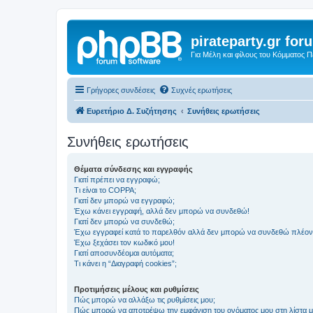
pirateparty.gr for
Για Μέλη και φίλους του Κόμματος 
Γρήγορες συνδέσεις
Συχνές ερωτήσεις
Ευρετήριο Δ. Συζήτησης
Συνήθεις ερωτήσεις
Συνήθεις ερωτήσεις
Θέματα σύνδεσης και εγγραφής
Γιατί πρέπει να εγγραφώ;
Τι είναι το COPPA;
Γιατί δεν μπορώ να εγγραφώ;
Έχω κάνει εγγραφή, αλλά δεν μπορώ να συνδεθώ!
Γιατί δεν μπορώ να συνδεθώ;
Έχω εγγραφεί κατά το παρελθόν αλλά δεν μπορώ να συνδεθώ πλέον
Έχω ξεχάσει τον κωδικό μου!
Γιατί αποσυνδέομαι αυτόματα;
Τι κάνει η “Διαγραφή cookies”;
Προτιμήσεις μέλους και ρυθμίσεις
Πώς μπορώ να αλλάξω τις ρυθμίσεις μου;
Πώς μπορώ να αποτρέψω την εμφάνιση του ονόματος μου στη λίστα 