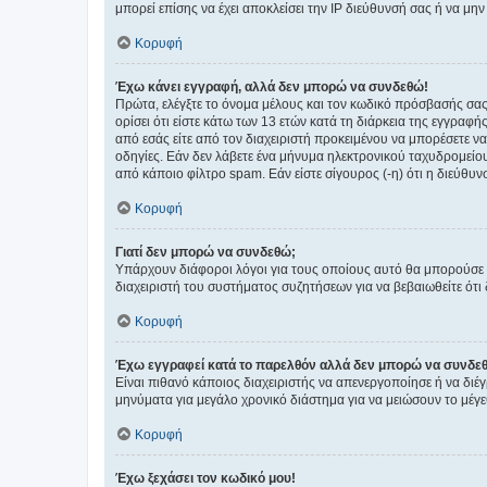
μπορεί επίσης να έχει αποκλείσει την IP διεύθυνσή σας ή να μ
Κορυφή
Έχω κάνει εγγραφή, αλλά δεν μπορώ να συνδεθώ!
Πρώτα, ελέγξτε το όνομα μέλους και τον κωδικό πρόσβασής σας.
ορίσει ότι είστε κάτω των 13 ετών κατά τη διάρκεια της εγγραφ
από εσάς είτε από τον διαχειριστή προκειμένου να μπορέσετε ν
οδηγίες. Εάν δεν λάβετε ένα μήνυμα ηλεκτρονικού ταχυδρομείο
από κάποιο φίλτρο spam. Εάν είστε σίγουρος (-η) ότι η διεύθυ
Κορυφή
Γιατί δεν μπορώ να συνδεθώ;
Υπάρχουν διάφοροι λόγοι για τους οποίους αυτό θα μπορούσε να
διαχειριστή του συστήματος συζητήσεων για να βεβαιωθείτε ότι δ
Κορυφή
Έχω εγγραφεί κατά το παρελθόν αλλά δεν μπορώ να συνδε
Είναι πιθανό κάποιος διαχειριστής να απενεργοποίησε ή να δι
μηνύματα για μεγάλο χρονικό διάστημα για να μειώσουν το μέγε
Κορυφή
Έχω ξεχάσει τον κωδικό μου!