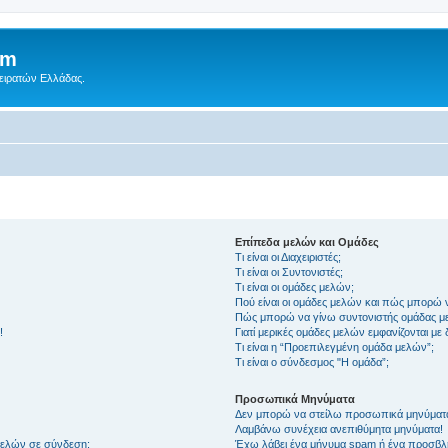
um
Πειρατών Ελλάδας.
Επίπεδα μελών και Ομάδες
Τι είναι οι Διαχειριστές;
Τι είναι οι Συντονιστές;
Τι είναι οι ομάδες μελών;
Πού είναι οι ομάδες μελών και πώς μπορώ 
Πώς μπορώ να γίνω συντονιστής ομάδας μ
!
Γιατί μερικές ομάδες μελών εμφανίζονται με
Τι είναι η “Προεπιλεγμένη ομάδα μελών”;
Τι είναι ο σύνδεσμος "Η ομάδα”;
Προσωπικά Μηνύματα
Δεν μπορώ να στείλω προσωπικά μηνύματ
Λαμβάνω συνέχεια ανεπιθύμητα μηνύματα!
μελών σε σύνδεση;
Έχω λάβει ένα μήνυμα spam ή ένα προσβλη