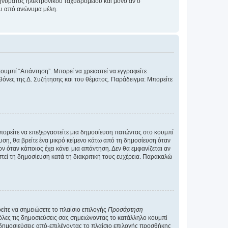
νύματος ηλεκτρονικού ταχυδρομείου και μόνο αν ο
ου από ανώνυμα μέλη.
κουμπί “Απάντηση”. Μπορεί να χρειαστεί να εγγραφείτε
οθόνες της Δ. Συζήτησης και του θέματος. Παράδειγμα: Μπορείτε
Μπορείτε να επεξεργαστείτε μια δημοσίευση πατώντας στο κουμπί
υση, θα βρείτε ένα μικρό κείμενο κάτω από τη δημοσίευση όταν
ν όταν κάποιος έχει κάνει μια απάντηση. Δεν θα εμφανίζεται αν
τεί τη δημοσίευση κατά τη διακριτική τους ευχέρεια. Παρακαλώ
ίτε να σημειώσετε το πλαίσιο επιλογής
Προσάρτηση
λες τις δημοσιεύσεις σας σημειώνοντας το κατάλληλο κουμπί
 δημοσιεύσεις από-επιλέγοντας το πλαίσιο επιλογής προσθήκης