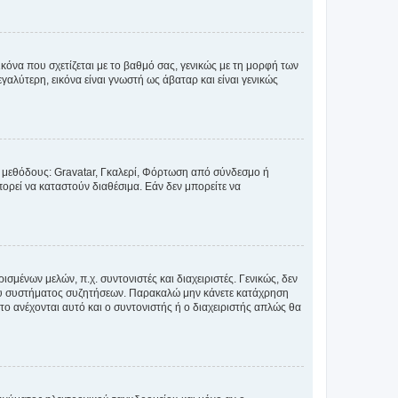
κόνα που σχετίζεται με το βαθμό σας, γενικώς με τη μορφή των
αλύτερη, εικόνα είναι γνωστή ως άβαταρ και είναι γενικώς
ς μεθόδους: Gravatar, Γκαλερί, Φόρτωση από σύνδεσμο ή
ορεί να καταστούν διαθέσιμα. Εάν δεν μπορείτε να
σμένων μελών, π.χ. συντονιστές και διαχειριστές. Γενικώς, δεν
του συστήματος συζητήσεων. Παρακαλώ μην κάνετε κατάχρηση
ο ανέχονται αυτό και ο συντονιστής ή ο διαχειριστής απλώς θα