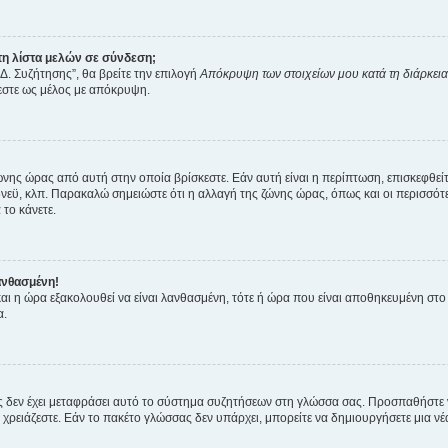
η λίστα μελών σε σύνδεση;
Δ. Συζήτησης”, θα βρείτε την επιλογή
Απόκρυψη των στοιχείων μου κατά τη διάρκει
ζεστε ως μέλος με απόκρυψη.
ζώνης ώρας από αυτή στην οποία βρίσκεστε. Εάν αυτή είναι η περίπτωση, επισκεφθεί
 Σίδνεϋ, κλπ. Παρακαλώ σημειώστε ότι η αλλαγή της ζώνης ώρας, όπως και οι περισσ
 το κάνετε.
ανθασμένη!
 και η ώρα εξακολουθεί να είναι λανθασμένη, τότε ή ώρα που είναι αποθηκευμένη στ
α.
νείς δεν έχει μεταφράσει αυτό το σύστημα συζητήσεων στη γλώσσα σας. Προσπαθήστε
χρειάζεστε. Εάν το πακέτο γλώσσας δεν υπάρχει, μπορείτε να δημιουργήσετε μια ν