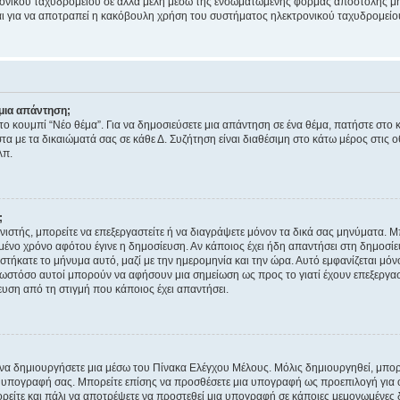
ονικού ταχυδρομείου σε άλλα μέλη μέσω της ενσωματωμένης φόρμας αποστολής μη
νεται για να αποτραπεί η κακόβουλη χρήση του συστήματος ηλεκτρονικού ταχυδρομεί
μια απάντηση;
στο κουμπί “Νέο θέμα”. Για να δημοσιεύσετε μια απάντηση σε ένα θέμα, πατήστε στο 
τα με τα δικαιώματά σας σε κάθε Δ. Συζήτηση είναι διαθέσιμη στο κάτω μέρος στις 
λπ.
;
νιστής, μπορείτε να επεξεργαστείτε ή να διαγράψετε μόνον τα δικά σας μηνύματα. 
μένο χρόνο αφότου έγινε η δημοσίευση. Αν κάποιος έχει ήδη απαντήσει στη δημοσίε
τήκατε το μήνυμα αυτό, μαζί με την ημερομηνία και την ώρα. Αυτό εμφανίζεται μόνο
 ωστόσο αυτοί μπορούν να αφήσουν μια σημείωση ως προς το γιατί έχουν επεξεργασ
υση από τη στιγμή που κάποιος έχει απαντήσει.
α δημιουργήσετε μια μέσω του Πίνακα Ελέγχου Μέλους. Μόλις δημιουργηθεί, μπορε
 υπογραφή σας. Μπορείτε επίσης να προσθέσετε μια υπογραφή ως προεπιλογή για ό
ορείτε και πάλι να αποτρέψετε να προστεθεί μια υπογραφή σε κάποιες μεμονωμένες