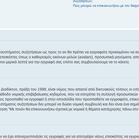
συζητήσεων;
Πώς μπορώ να επικοινωνήσω με τον διαχει
του συστήματος συζητήσεων ως προς το αν θα πρέπει να εγγραφείτε προκειμένου να 
ε επισκέπτες όπως ο καθορισμός εικόνων μελών (avatars), προσωπικά μηνύματα, 
μόνο μερικά λεπτά για την εγγραφή σας οπότε σας συμβουλεύουμε να το κάνετε.
ιαδίκτυο, πράξη του 1998, είναι νόμος που απαιτεί από δικτυακούς τόπους οι ο
μέθοδο νομικής επιβεβαίωσης κηδεμόνα, που να επιτρέπει τη συλλογή προσωπικών 
ποίος προσπαθεί να εγγραφεί ή στην ιστοσελίδα που προσπαθείτε να εγγραφείτε, επ
 συστήματος συζητήσεων δεν μπορεί να δώσει νομική συμβουλή και δεν είναι ένα ση
ώτηση “Με ποιόν θα επικοινωνήσω σχετικά με νομικά ή θέματα κατάχρησης πάνω στο
ν να έχει απενεργοποιήσει τις εγγραφές για να αποτρέψει νέους επισκέπτες να εγγ