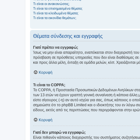
Τι είναι οι ανακοινώσεις;
Τι είναι τα επισημασμένα θέματα;
Τι είναι τα κλειδωμένα θέματα;
Τι είναι τα εικονίδια θεμάτων;
Θέματα σύνδεσης και εγγραφής
Γιατί πρέπει να εγγραφώ;
Ίσως να μην είναι απαραίτητο, εναπόκειται στον διαχειριστή 
πρόσβαση σε πρόσθετες υπηρεσίες που δεν είναι διαθέσιμες σ
και προς άλλα μέλη, ένταξη σε ομάδα μελών, κλπ. Χρειάζονται 
Κορυφή
Τι είναι το COPPA;
Το COPPA, ή Προστασία Προσωπικών Δεδομένων Ανηλίκων στο Δ
των 13 ετών να έχουν γραπτή γονική συναίνεση ή κάποια άλλη 
είστε σίγουρος (-η) αν αυτό ισχύει για σας, όπως κάποιος ο ο
σημειώστε ότι το phpBB Limited και ο ιδιοκτήτης του εν λόγω
είδους, εκτός από τις περιπτώσεις που περιγράφονται στην ερ
Κορυφή
Γιατί δεν μπορώ να εγγραφώ;
Είναι πιθανόν κάποιος διαχειριστής του συστήματος συζητήσεω