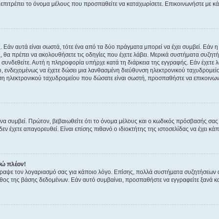
ην επιτρέπει το όνομα μέλους που προσπαθείτε να καταχωρίσετε. Επικοινωνήστε με κ
 Εάν αυτά είναι σωστά, τότε ένα από τα δύο πράγματα μπορεί να έχει συμβεί. Εάν 
ής, θα πρέπει να ακολουθήσετε τις οδηγίες που έχετε λάβει. Μερικά συστήματα συζητή
α συνδεθείτε. Αυτή η πληροφορία υπήρχε κατά τη διάρκεια της εγγραφής. Εάν έχετε
υ, ενδεχομένως να έχετε δώσει μια λανθασμένη διεύθυνση ηλεκτρονικού ταχυδρομείο
νση ηλεκτρονικού ταχυδρομείου που δώσατε είναι σωστή, προσπαθήστε να επικοινωνή
 συμβεί. Πρώτον, βεβαιωθείτε ότι το όνομα μέλους και ο κωδικός πρόσβασής σας ε
εν έχετε απαγορευθεί. Είναι επίσης πιθανό ο ιδιοκτήτης της ιστοσελίδας να έχει κάπ
θώ πλέον!
έγραψε τον λογαριασμό σας για κάποιο λόγο. Επίσης, πολλά συστήματα συζητήσεων
θος της βάσης δεδομένων. Εάν αυτό συμβαίνει, προσπαθήστε να εγγραφείτε ξανά και