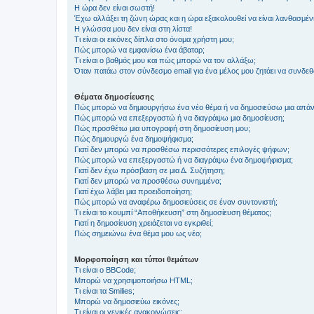
Η ώρα δεν είναι σωστή!
Έχω αλλάξει τη ζώνη ώρας και η ώρα εξακολουθεί να είναι λανθασμέν
Η γλώσσα μου δεν είναι στη λίστα!
Τι είναι οι εικόνες δίπλα στο όνομα χρήστη μου;
Πώς μπορώ να εμφανίσω ένα άβαταρ;
Τι είναι ο βαθμός μου και πώς μπορώ να τον αλλάξω;
Όταν πατάω στον σύνδεσμο email για ένα μέλος μου ζητάει να συνδε
Θέματα δημοσίευσης
Πώς μπορώ να δημιουργήσω ένα νέο θέμα ή να δημοσιεύσω μια απάν
Πώς μπορώ να επεξεργαστώ ή να διαγράψω μια δημοσίευση;
Πώς προσθέτω μια υπογραφή στη δημοσίευση μου;
Πώς δημιουργώ ένα δημοψήφισμα;
Γιατί δεν μπορώ να προσθέσω περισσότερες επιλογές ψήφων;
Πώς μπορώ να επεξεργαστώ ή να διαγράψω ένα δημοψήφισμα;
Γιατί δεν έχω πρόσβαση σε μια Δ. Συζήτηση;
Γιατί δεν μπορώ να προσθέσω συνημμένα;
Γιατί έχω λάβει μια προειδοποίηση;
Πώς μπορώ να αναφέρω δημοσιεύσεις σε έναν συντονιστή;
Τι είναι το κουμπί “Αποθήκευση” στη δημοσίευση θέματος;
Γιατί η δημοσίευση χρειάζεται να εγκριθεί;
Πώς σημειώνω ένα θέμα μου ως νέο;
Μορφοποίηση και τύποι θεμάτων
Τι είναι ο BBCode;
Μπορώ να χρησιμοποιήσω HTML;
Τι είναι τα Smilies;
Μπορώ να δημοσιεύω εικόνες;
Τι είναι οι γενικές ανακοινώσεις;