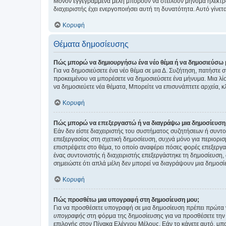
Μόνον εγγεγραμμένα μέλη μπορούν να στείλουν μήνυμα ηλεκτρ
διαχειριστής έχει ενεργοποιήσει αυτή τη δυνατότητα. Αυτό γί
Κορυφή
Θέματα δημοσίευσης
Πώς μπορώ να δημιουργήσω ένα νέο θέμα ή να δημοσιεύσω 
Για να δημοσιεύσετε ένα νέο θέμα σε μια Δ. Συζήτηση, πατήστε 
προκειμένου να μπορέσετε να δημοσιεύσετε ένα μήνυμα. Μια λίσ
να δημοσιεύετε νέα θέματα, Μπορείτε να επισυνάπτετε αρχεία, κ
Κορυφή
Πώς μπορώ να επεξεργαστώ ή να διαγράψω μια δημοσίευση
Εάν δεν είστε διαχειριστής του συστήματος συζητήσεων ή συντο
επεξεργασίας στη σχετική δημοσίευση, συχνά μόνο για περιορισ
επιστρέψετε στο θέμα, το οποίο αναφέρει πόσες φορές επεξεργασ
ένας συντονιστής ή διαχειριστής επεξεργάστηκε τη δημοσίευση,
σημειώστε ότι απλά μέλη δεν μπορεί να διαγράψουν μια δημοσίε
Κορυφή
Πώς προσθέτω μια υπογραφή στη δημοσίευση μου;
Για να προσθέσετε υπογραφή σε μια δημοσίευση πρέπει πρώτα ν
υπογραφής
στη φόρμα της δημοσίευσης για να προσθέσετε την
επιλογής στον Πίνακα Ελέγχου Μέλους. Εάν το κάνετε αυτό, μπ