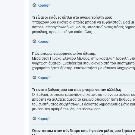
Κορυφή
Τι είναι οι εικόνες δίπλα στο όνομα χρήστη μου;
Υπάρχουν δύο εικόνες οι οποίες μπορεί να εμφανιστούν μαζί με
άστρων, τετραγώνων ή κουκίδων, υποδεικνύοντας πόσες δημοσιεύ
μοναδική, προσωπική για κάθε μέλος.
Κορυφή
Πώς μπορώ να εμφανίσω ένα άβαταρ;
Μέσα στον Πίνακα Ελέγχου Μέλους, στην καρτέλα “Προφίλ”, μπο
Φόρτωση άβαταρ. Εναπόκειται στον διαχειριστή του συστήματος 
χρησιμοποιήσετε άβαταρ, επικοινωνήστε με κάποιον διαχειριστ
Κορυφή
Τι είναι ο βαθμός μου και πώς μπορώ να τον αλλάξω;
Οι βαθμοί, οι οποίοι εμφανίζονται κάτω από το όνομα μέλους σα
μπορείτε να αλλάξετε άμεσα το κείμενο οποιουδήποτε βαθμού 
του συστήματος συζητήσεων με άσκοπες δημοσιεύσεις μόνο και 
μειώσει τον αριθμό των δημοσιεύσεων σας.
Κορυφή
Όταν πατάω στον σύνδεσμο email για ένα μέλος μου ζητάει 