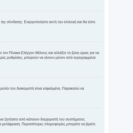
α της σύνδεσης
. Ενεργοποιήστε αυτή την επιλογή και θα είστε
τε τον Πίνακα Ελέγχου Μέλους και αλλάξτε τη ζώνη ώρας για να
ότερες ρυθμίσεις, μπορούν να γίνουν μόνον από εγγεγραμμένα
ο ρολόι του διακομιστή είναι εσφαλμένη. Παρακαλώ να
 να ζητήσετε από κάποιον διαχειριστή του συστήματος
έα μετάφραση. Περισσότερες πληροφορίες μπορείτε να βρείτε