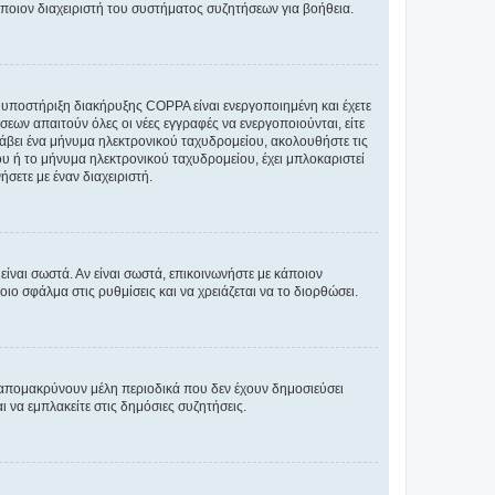
άποιον διαχειριστή του συστήματος συζητήσεων για βοήθεια.
η υποστήριξη διακήρυξης COPPA είναι ενεργοποιημένη και έχετε
σεων απαιτούν όλες οι νέες εγγραφές να ενεργοποιούνται, είτε
 λάβει ένα μήνυμα ηλεκτρονικού ταχυδρομείου, ακολουθήστε τις
υ ή το μήνυμα ηλεκτρονικού ταχυδρομείου, έχει μπλοκαριστεί
σετε με έναν διαχειριστή.
ίναι σωστά. Αν είναι σωστά, επικοινωνήστε με κάποιον
οιο σφάλμα στις ρυθμίσεις και να χρειάζεται να το διορθώσει.
 απομακρύνουν μέλη περιοδικά που δεν έχουν δημοσιεύσει
 να εμπλακείτε στις δημόσιες συζητήσεις.