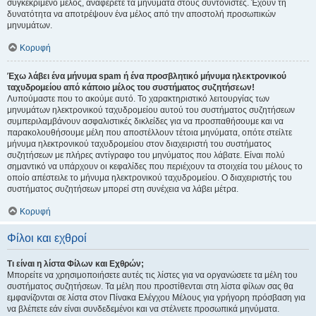
συγκεκριμένο μέλος, αναφέρετε τα μηνύματα στους συντονιστές. Έχουν τη
δυνατότητα να αποτρέψουν ένα μέλος από την αποστολή προσωπικών
μηνυμάτων.
Κορυφή
Έχω λάβει ένα μήνυμα spam ή ένα προσβλητικό μήνυμα ηλεκτρονικού
ταχυδρομείου από κάποιο μέλος του συστήματος συζητήσεων!
Λυπούμαστε που το ακούμε αυτό. Το χαρακτηριστικό λειτουργίας των
μηνυμάτων ηλεκτρονικού ταχυδρομείου αυτού του συστήματος συζητήσεων
συμπεριλαμβάνουν ασφαλιστικές δικλείδες για να προσπαθήσουμε και να
παρακολουθήσουμε μέλη που αποστέλλουν τέτοια μηνύματα, οπότε στείλτε
μήνυμα ηλεκτρονικού ταχυδρομείου στον διαχειριστή του συστήματος
συζητήσεων με πλήρες αντίγραφο του μηνύματος που λάβατε. Είναι πολύ
σημαντικό να υπάρχουν οι κεφαλίδες που περιέχουν τα στοιχεία του μέλους το
οποίο απέστειλε το μήνυμα ηλεκτρονικού ταχυδρομείου. Ο διαχειριστής του
συστήματος συζητήσεων μπορεί στη συνέχεια να λάβει μέτρα.
Κορυφή
Φίλοι και εχθροί
Τι είναι η λίστα Φίλων και Εχθρών;
Μπορείτε να χρησιμοποιήσετε αυτές τις λίστες για να οργανώσετε τα μέλη του
συστήματος συζητήσεων. Τα μέλη που προστίθενται στη λίστα φίλων σας θα
εμφανίζονται σε λίστα στον Πίνακα Ελέγχου Μέλους για γρήγορη πρόσβαση για
να βλέπετε εάν είναι συνδεδεμένοι και να στέλνετε προσωπικά μηνύματα.