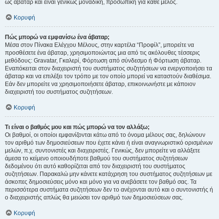
ως άβαταρ και είναι γενικώς μοναδική, προσωπική για κάθε μέλος.
Κορυφή
Πώς μπορώ να εμφανίσω ένα άβαταρ;
Μέσα στον Πίνακα Ελέγχου Μέλους, στην καρτέλα “Προφίλ”, μπορείτε να
προσθέσετε ένα άβαταρ, χρησιμοποιώντας μια από τις ακόλουθες τέσσερις
μεθόδους: Gravatar, Γκαλερί, Φόρτωση από σύνδεσμο ή Φόρτωση άβαταρ.
Εναπόκειται στον διαχειριστή του συστήματος συζητήσεων να ενεργοποιήσει τα
άβαταρ και να επιλέξει τον τρόπο με τον οποίο μπορεί να καταστούν διαθέσιμα.
Εάν δεν μπορείτε να χρησιμοποιήσετε άβαταρ, επικοινωνήστε με κάποιον
διαχειριστή του συστήματος συζητήσεων.
Κορυφή
Τι είναι ο βαθμός μου και πώς μπορώ να τον αλλάξω;
Οι βαθμοί, οι οποίοι εμφανίζονται κάτω από το όνομα μέλους σας, δηλώνουν
τον αριθμό των δημοσιεύσεων που έχετε κάνει ή είναι αναγνωριστικό ορισμένων
μελών, π.χ. συντονιστές και διαχειριστές. Γενικώς, δεν μπορείτε να αλλάξετε
άμεσα το κείμενο οποιουδήποτε βαθμού του συστήματος συζητήσεων
δεδομένου ότι αυτό καθορίζεται από τον διαχειριστή του συστήματος
συζητήσεων. Παρακαλώ μην κάνετε κατάχρηση του συστήματος συζητήσεων με
άσκοπες δημοσιεύσεις μόνο και μόνο για να ανεβάσετε τον βαθμό σας. Τα
περισσότερα συστήματα συζητήσεων δεν το ανέχονται αυτό και ο συντονιστής ή
ο διαχειριστής απλώς θα μειώσει τον αριθμό των δημοσιεύσεων σας.
Κορυφή