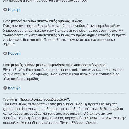
εάν απορρίψει το αίτημα σας, θα έχει τους λόγους του.
Κορυφή
Πώς μπορώ να γίνω συντονιστής ομάδας μελών;
Ένας συντονιστής ομάδας μελών ανατίθεται συνήθως όταν οι ομάδες μελών
δημιουργούνται αρχικά από έναν διαχειριστή του συστήματος συζητήσεων. Αν
ενδιαφέρεστε να γίνετε συντονιστής ομάδας, το πρώτο σημείο επαφής θα πρέπει
να είναι ένας διαχειριστής. Προσπαθήστε στέλνοντάς του ένα προσωπικό
μήνυμα.
Κορυφή
Γιατί μερικές ομάδες μελών εμφανίζονται με διαφορετικό χρώμα;
Είναι πιθανό ο διαχειριστής του συστήματος συζητήσεων να έχει ορίσει κάποιο
χρώμα στα μέλη μιας ομάδας μελών ώστε να είναι εύκολο να εντοπιστούν τα
μέλη αυτής της ομάδας.
Κορυφή
Τι είναι η “Προεπιλεγμένη ομάδα μελών”;
Εάν είστε μέλος σε παραπάνω από μια ομάδα μελών, η προεπιλεγμένη σας
χρησιμοποιείται για να προσδιορίσει ποια ομάδα θα πρέπει να δείξει το χρώμα
και το βαθμό της ομάδας για εσάς από προεπιλογή. Ο διαχειριστής του
συστήματος συζητήσεων μπορεί να σας παραχωρήσει δικαίωμα να αλλάξετε την
προεπιλεγμένη ομάδα σας μέσω του Πίνακα Ελέγχου Μέλους.