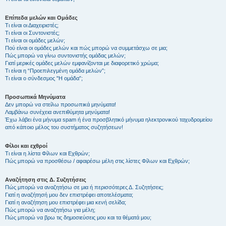
Επίπεδα μελών και Ομάδες
Τι είναι οι Διαχειριστές;
Τι είναι οι Συντονιστές;
Τι είναι οι ομάδες μελών;
Πού είναι οι ομάδες μελών και πώς μπορώ να συμμετάσχω σε μια;
Πώς μπορώ να γίνω συντονιστής ομάδας μελών;
Γιατί μερικές ομάδες μελών εμφανίζονται με διαφορετικό χρώμα;
Τι είναι η “Προεπιλεγμένη ομάδα μελών”;
Τι είναι ο σύνδεσμος "Η ομάδα”;
Προσωπικά Μηνύματα
Δεν μπορώ να στείλω προσωπικά μηνύματα!
Λαμβάνω συνέχεια ανεπιθύμητα μηνύματα!
Έχω λάβει ένα μήνυμα spam ή ένα προσβλητικό μήνυμα ηλεκτρονικού ταχυδρομείου
από κάποιο μέλος του συστήματος συζητήσεων!
Φίλοι και εχθροί
Τι είναι η λίστα Φίλων και Εχθρών;
Πώς μπορώ να προσθέσω / αφαιρέσω μέλη στις λίστες Φίλων και Εχθρών;
Αναζήτηση στις Δ. Συζητήσεις
Πώς μπορώ να αναζητήσω σε μια ή περισσότερες Δ. Συζητήσεις;
Γιατί η αναζήτησή μου δεν επιστρέφει αποτελέσματα;
Γιατί η αναζήτηση μου επιστρέφει μια κενή σελίδα;
Πώς μπορώ να αναζητήσω για μέλη;
Πώς μπορώ να βρω τις δημοσιεύσεις μου και τα θέματά μου;