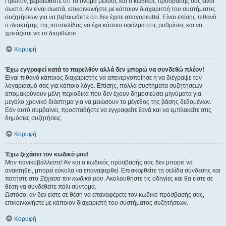
Πρώτον, βεβαιωθείτε ότι το όνομα μέλους και ο κωδικός πρόσβασής σας είναι
σωστά. Αν είναι σωστά, επικοινωνήστε με κάποιον διαχειριστή του συστήματος
συζητήσεων για να βεβαιωθείτε ότι δεν έχετε απαγορευθεί. Είναι επίσης πιθανό
ο ιδιοκτήτης της ιστοσελίδας να έχει κάποιο σφάλμα στις ρυθμίσεις και να
χρειάζεται να το διορθώσει.
Κορυφή
Έχω εγγραφεί κατά το παρελθόν αλλά δεν μπορώ να συνδεθώ πλέον!
Είναι πιθανό κάποιος διαχειριστής να απενεργοποίησε ή να διέγραψε τον
λογαριασμό σας για κάποιο λόγο. Επίσης, πολλά συστήματα συζητήσεων
απομακρύνουν μέλη περιοδικά που δεν έχουν δημοσιεύσει μηνύματα για
μεγάλο χρονικό διάστημα για να μειώσουν το μέγεθος της βάσης δεδομένων.
Εάν αυτό συμβαίνει, προσπαθήστε να εγγραφείτε ξανά και να εμπλακείτε στις
δημόσιες συζητήσεις.
Κορυφή
Έχω ξεχάσει τον κωδικό μου!
Μην πανικοβάλλεστε! Αν και ο κωδικός πρόσβασής σας δεν μπορεί να
ανακτηθεί, μπορεί εύκολα να επαναφερθεί. Επισκεφθείτε τη σελίδα σύνδεσης και
πατήστε στο
Ξέχασα τον κωδικό μου
. Ακολουθήστε τις οδηγίες και θα είστε σε
θέση να συνδεθείτε πάλι σύντομα.
Ωστόσο, αν δεν είστε σε θέση να επαναφέρετε τον κωδικό πρόσβασής σας,
επικοινωνήστε με κάποιον διαχειριστή του συστήματος συζητήσεων.
Κορυφή