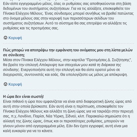
Εάν είστε εγγεγραμμένο μέλος, όλες οι ρυθμίσεις σας αποθηκεύονται στη βάση
δεδομένων του συστήματος συζητήσεων. Για να τις αλλάξετε, επισκεφθείτε τον
Πίνακα Ελέγχου Μέλους. Ένας σύνδεσμος μπορεί συνήθως να βρεθεί πατώντας
στο όνομα μέλους σας στην κορυφή των περισσότερων σελίδων του
συστήματος συζητήσεων. Αυτό το σύστημα θα σας επιτρέψει να αλλάξετε τις
ρυθμίσεις και τις προτιμήσεις σας.
Κορυφή
Πώς μπορώ να αποτρέψω την εμφάνιση του ονόματος μου στη λίστα μελών
σε σύνδεση;
Μέσα στον Πίνακα Ελέγχου Μέλους, στην καρτέλα “Προτιμήσεις Δ. Συζήτησης”,
θα βρείτε την επιλογή
Απόκρυψη των στοιχείων μου κατά τη διάρκεια της
σύνδεσης
. Ενεργοποιήστε αυτή την επιλογή και θα είστε ορατοί μόνο σε
διαχειριστές, συντονιστές και εσάς. Θα υπολογίζεστε ως μέλος με απόκρυψη.
Κορυφή
Η ώρα δεν είναι σωστή!
Είναι πιθανό η ώρα που εμφανίζεται να είναι από διαφορετική ζώνης ώρας από
αυτή στην οποία βρίσκεστε. Εάν αυτή είναι η περίπτωση, επισκεφθείτε τον
Πίνακα Ελέγχου Μέλους και αλλάξτε τη ζώνη ώρας για να ταιριάζει στην περιοχή
σας, π.χ. Λονδίνο, Παρίσι, Νέα Υόρκη, Σίδνεϋ, κλπ. Παρακαλώ σημειώστε ότι η
αλλαγή της ζώνης ώρας, όπως και οι περισσότερες ρυθμίσεις, μπορούν να
γίνουν μόνον από εγγεγραμμένα μέλη. Εάν δεν έχετε εγγραφεί, αυτή είναι μια
καλή ευκαιρία για να το κάνετε.