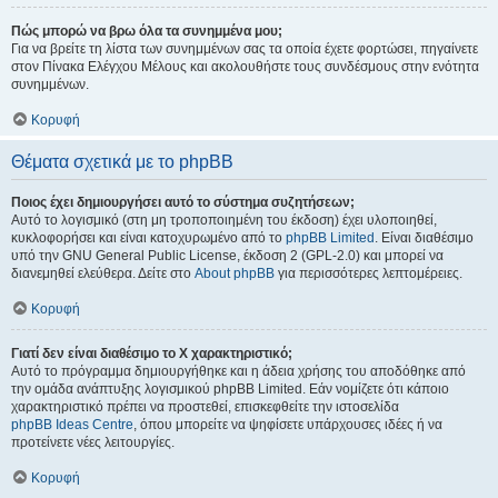
Πώς μπορώ να βρω όλα τα συνημμένα μου;
Για να βρείτε τη λίστα των συνημμένων σας τα οποία έχετε φορτώσει, πηγαίνετε
στον Πίνακα Ελέγχου Μέλους και ακολουθήστε τους συνδέσμους στην ενότητα
συνημμένων.
Κορυφή
Θέματα σχετικά με το phpBB
Ποιος έχει δημιουργήσει αυτό το σύστημα συζητήσεων;
Αυτό το λογισμικό (στη μη τροποποιημένη του έκδοση) έχει υλοποιηθεί,
κυκλοφορήσει και είναι κατοχυρωμένο από το
phpBB Limited
. Είναι διαθέσιμο
υπό την GNU General Public License, έκδοση 2 (GPL-2.0) και μπορεί να
διανεμηθεί ελεύθερα. Δείτε στο
About phpBB
για περισσότερες λεπτομέρειες.
Κορυφή
Γιατί δεν είναι διαθέσιμο το Χ χαρακτηριστικό;
Αυτό το πρόγραμμα δημιουργήθηκε και η άδεια χρήσης του αποδόθηκε από
την ομάδα ανάπτυξης λογισμικού phpBB Limited. Εάν νομίζετε ότι κάποιο
χαρακτηριστικό πρέπει να προστεθεί, επισκεφθείτε την ιστοσελίδα
phpBB Ideas Centre
, όπου μπορείτε να ψηφίσετε υπάρχουσες ιδέες ή να
προτείνετε νέες λειτουργίες.
Κορυφή