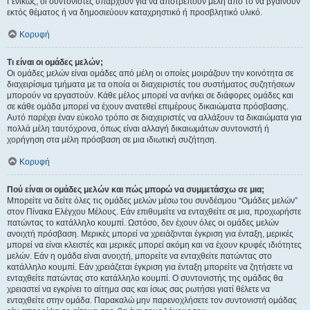
Γενικώς, οι συντονιστές υπάρχουν για να αποτρέπουν μέλη από το να βγαίνουν
εκτός θέματος ή να δημοσιεύουν καταχρηστικό ή προσβλητικό υλικό.
Κορυφή
Τι είναι οι ομάδες μελών;
Οι ομάδες μελών είναι ομάδες από μέλη οι οποίες μοιράζουν την κοινότητα σε
διαχειρίσιμα τμήματα με τα οποία οι διαχειριστές του συστήματος συζητήσεων
μπορούν να εργαστούν. Κάθε μέλος μπορεί να ανήκει σε διάφορες ομάδες και
σε κάθε ομάδα μπορεί να έχουν ανατεθεί επιμέρους δικαιώματα πρόσβασης.
Αυτό παρέχει έναν εύκολο τρόπο σε διαχειριστές να αλλάξουν τα δικαιώματα για
πολλά μέλη ταυτόχρονα, όπως είναι αλλαγή δικαιωμάτων συντονιστή ή
χορήγηση στα μέλη πρόσβαση σε μια ιδιωτική συζήτηση.
Κορυφή
Πού είναι οι ομάδες μελών και πώς μπορώ να συμμετάσχω σε μια;
Μπορείτε να δείτε όλες τις ομάδες μελών μέσω του συνδέσμου “Ομάδες μελών”
στον Πίνακα Ελέγχου Μέλους. Εάν επιθυμείτε να ενταχθείτε σε μια, προχωρήστε
πατώντας το κατάλληλο κουμπί. Ωστόσο, δεν έχουν όλες οι ομάδες μελών
ανοιχτή πρόσβαση. Μερικές μπορεί να χρειάζονται έγκριση για ένταξη, μερικές
μπορεί να είναι κλειστές και μερικές μπορεί ακόμη και να έχουν κρυφές ιδιότητες
μελών. Εάν η ομάδα είναι ανοιχτή, μπορείτε να ενταχθείτε πατώντας στο
κατάλληλο κουμπί. Εάν χρειάζεται έγκριση για ένταξη μπορείτε να ζητήσετε να
ενταχθείτε πατώντας στο κατάλληλο κουμπί. Ο συντονιστής της ομάδας θα
χρειαστεί να εγκρίνει το αίτημα σας και ίσως σας ρωτήσει γιατί θέλετε να
ενταχθείτε στην ομάδα. Παρακαλώ μην παρενοχλήσετε τον συντονιστή ομάδας