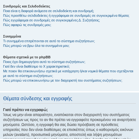
Συνδρομές και Σελιδοδείκτες
Ποια είναι η διαφορά ανάμεσα σε σελιδοδείκτη και συνδρομή;
Πώς προσθέτω σελιδοδείκτες ή εγγράφομαι σε συνδρομές σε συγκεκριμένα θέματα;
Πώς εγγράφομαι σε συνδρομές σε συγκεκριμένες Δ. Συζητήσεις;
Πώς αφαιρώ τις συνδρομές μου;
Συνημμένα
Τι συνημμένα επιτρέπονται σε αυτό το σύστημα συζητήσεων;
Πώς μπορώ να βρω όλα τα συνημμένα μου;
Θέματα σχετικά με το phpBB
Ποιος έχει δημιουργήσει αυτό το σύστημα συζητήσεων;
Γιατί δεν είναι διαθέσιμο το Χ χαρακτηριστικό;
Με ποιον θα επικοινωνήσω σχετικά με κατάχρηση ή/και νομικά θέματα που σχετίζονται
με αυτό το σύστημα συζητήσεων;
Πώς μπορώ να επικοινωνήσω με τον διαχειριστή του συστήματος συζητήσεων;
Θέματα σύνδεσης και εγγραφής
Γιατί πρέπει να εγγραφώ;
Ίσως να μην είναι απαραίτητο, εναπόκειται στον διαχειριστή του συστήματος
συζητήσεων ως προς το αν θα πρέπει να εγγραφείτε προκειμένου να αναρτήσετε
μηνύματα. Ωστόσο, η εγγραφή θα σας δώσει πρόσβαση σε πρόσθετες
υπηρεσίες που δεν είναι διαθέσιμες σε επισκέπτες όπως ο καθορισμός εικόνων
μελών (avatars), προσωπικά μηνύματα, αποστολή και λήψη μηνυμάτων