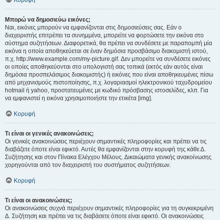
Κορυφή
Μπορώ να δημοσιεύω εικόνες;
Ναι, εικόνες μπορούν να εμφανίζονται στις δημοσιεύσεις σας. Εάν ο
διαχειριστής επιτρέπει τα συνημμένα, μπορείτε να φορτώσετε την εικόνα στο
σύστημα συζητήσεων. Διαφορετικά, θα πρέπει να συνδέσετε με παραπομπή μία
εικόνα η οποία αποθηκεύεται σε έναν δημόσια προσβάσιμο διακομιστή ιστού,
π.χ. http://www.example.com/my-picture.gif. Δεν μπορείτε να συνδέσετε εικόνες
οι οποίες αποθηκεύονται στο υπολογιστή σας τοπικά (εκτός εάν αυτός είναι
δημόσια προσπελάσιμος διακομιστής) ή εικόνες που είναι αποθηκευμένες πίσω
από μηχανισμούς πιστοποίησης, π.χ. λογαριασμοί ηλεκτρονικού ταχυδρομείου
hotmail ή yahoo, προστατευμένες με κωδικό πρόσβασης ιστοσελίδες, κλπ. Για
να εμφανιστεί η εικόνα χρησιμοποιήστε την ετικέτα [img].
Κορυφή
Τι είναι οι γενικές ανακοινώσεις;
Οι γενικές ανακοινώσεις περιέχουν σημαντικές πληροφορίες και πρέπει να τις
διαβάζετε όποτε είναι εφικτό. Αυτές θα εμφανίζονται στην κορυφή της κάθε Δ.
Συζήτησης και στον Πίνακα Ελέγχου Μέλους. Δικαιώματα γενικής ανακοίνωσης
χορηγούνται από τον διαχειριστή του συστήματος συζητήσεων.
Κορυφή
Τι είναι οι ανακοινώσεις;
Οι ανακοινώσεις συχνά περιέχουν σημαντικές πληροφορίες για τη συγκεκριμένη
Δ. Συζήτηση και πρέπει να τις διαβάσετε όποτε είναι εφικτό. Οι ανακοινώσεις