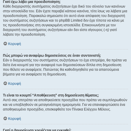
Γιατί έχω λάβει μια προειδοποίηση;
Κάθε διαχειριστής συστήματος συζητήσεων έχει δικό του σύνολο των κανόνων
στην ιστοσελίδα του. Εάν έχετε παραβεί κάποιο κανόνα, τότε ίσως να λάβατε μια
προειδοποίηση. Παρακαλώ σημειώστε ότι αυτό είναι απόφαση του διαχειριστή
του συστήματος συζητήσεων και το phpBB Limited δεν έχει τίποτα να κάνει με
τις προειδοποιήσεις στη συγκεκριμένη ιστοσελίδα. Επικοινωνήστε με τον
διαχειριστή του συστήματος συζητήσεων εάν δεν είστε σίγουρος (-η) γιατί
λάβατε την προειδοποίηση.
Κορυφή
Πώς μπορώ να αναφέρω δημοσιεύσεις σε έναν συντονιστή;
Εάν ο διαχειριστής του συστήματος συζητήσεων το έχει επιτρέψει, θα πρέπει να
δείτε ένα κουμπί για την αναφορά των δημοσιεύσεων δίπλα στη δημοσίευση
που θέλετε να αναφέρετε. Πατώντας θα καθοδηγηθείτε για τα απαιτούμενα
βήματα για να αναφέρετε τη δημοσίευση.
Κορυφή
Τι είναι το κουμπί “Αποθήκευση” στη δημοσίευση θέματος;
Αυτό σας επιτρέπει να αποθηκεύσετε προσχέδια που πρέπει να συμπληρωθούν
και να υποβληθούν σε μεταγενέστερη ημερομηνία. Για να επαναφορτώσετε ένα
αποθηκευμένο προσχέδιο, επισκεφθείτε τον Πίνακα Ελέγχου Μέλους.
Κορυφή
Γιατί η δημοσίευση χρειάζεται να εγκριθεί;