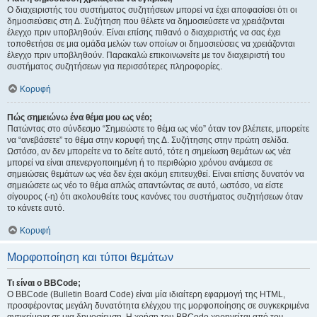
Ο διαχειριστής του συστήματος συζητήσεων μπορεί να έχει αποφασίσει ότι οι
δημοσιεύσεις στη Δ. Συζήτηση που θέλετε να δημοσιεύσετε να χρειάζονται
έλεγχο πριν υποβληθούν. Είναι επίσης πιθανό ο διαχειριστής να σας έχει
τοποθετήσει σε μια ομάδα μελών των οποίων οι δημοσιεύσεις να χρειάζονται
έλεγχο πριν υποβληθούν. Παρακαλώ επικοινωνείτε με τον διαχειριστή του
συστήματος συζητήσεων για περισσότερες πληροφορίες.
Κορυφή
Πώς σημειώνω ένα θέμα μου ως νέο;
Πατώντας στο σύνδεσμο “Σημειώστε το θέμα ως νέο” όταν τον βλέπετε, μπορείτε
να “ανεβάσετε” το θέμα στην κορυφή της Δ. Συζήτησης στην πρώτη σελίδα.
Ωστόσο, αν δεν μπορείτε να το δείτε αυτό, τότε η σημείωση θεμάτων ως νέα
μπορεί να είναι απενεργοποιημένη ή το περιθώριο χρόνου ανάμεσα σε
σημειώσεις θεμάτων ως νέα δεν έχει ακόμη επιτευχθεί. Είναι επίσης δυνατόν να
σημειώσετε ως νέο το θέμα απλώς απαντώντας σε αυτό, ωστόσο, να είστε
σίγουρος (-η) ότι ακολουθείτε τους κανόνες του συστήματος συζητήσεων όταν
το κάνετε αυτό.
Κορυφή
Μορφοποίηση και τύποι θεμάτων
Τι είναι ο BBCode;
Ο BBCode (Bulletin Board Code) είναι μία ιδιαίτερη εφαρμογή της HTML,
προσφέροντας μεγάλη δυνατότητα ελέγχου της μορφοποίησης σε συγκεκριμένα