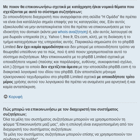
Με ποιον θα επικοινωνήσω σχετικά με κατάχρηση ή/και νομικά θέματα που
σχετίζονται με αυτό το σύστημα συζητήσεων;
Σε οποιονδήποτε διαχειριστή που αναγράφεται στη σελίδα “Η Ομάδα” θα πρέπει
να είναι ένα κατάλληλο σημείο επαφής για τις καταγγελίες σας. Εάν αυτός
εξακολουθεί να μην ανταποκρίνεται τότε θα πρέπει να επικοινωνήσετε με τον
ιδιοκτήτη του domain (κάντε μια
whois αναζήτηση
) ή, εάν αυτός λειτουργεί σε
μια δωρεάν υπηρεσία (π.χ. Yahoo !, free.fr, f2s.com, κλπ), με τη διοίκηση ή το
τμήμα καταχρήσεων της υπηρεσίας αυτής. Παρακαλώ σημειώστε ότι το phpBB
Limited
δεν έχει καμία αρμοδιότητα
και δεν μπορεί με οποιονδήποτε τρόπο να
θεωρηθεί υπεύθυνο για το πώς, πού ή από ποιον χρησιμοποιείται αυτό το
σύστημα συζητήσεων. Μην επικοινωνείτε με το phpBB Limited σχετικά με
οποιαδήποτε νομικό (παύσης και παράλειψης, ευθύνης, συκοφαντικό σχόλιο,
κλπ.) ζήτημα το οποίο
δεν σχετίζεται άμεσα
με την ιστοσελίδα phpBB.com ή το
διακριτικό λογισμικό του ιδίου του phpBB. Εάν αποστείλετε μήνυμα
ηλεκτρονικού ταχυδρομείου στο phpBB Limited σχετικά
με οποιοδήποτε τρίτο
μέρος
χρήσης αυτού του λογισμικού θα πρέπει να αναμένετε μια αρνητική ή και
καμία ανταπόκριση.
Κορυφή
Πώς μπορώ να επικοινωνήσω με τον διαχειριστή του συστήματος
συζητήσεων;
Όλα τα μέλη του συστήματος συζητήσεων μπορούν να χρησιμοποιούν τη
φόρμα “Επικοινωνήστε μαζί μας”, εάν η επιλογή είναι ενεργοποιημένη από τον
διαχειριστή του συστήματος συζητήσεων.
Τα μέλη του συστήματος συζητήσεων μπορούν επίσης να χρησιμοποιούν τον
σύνδεσμο “Η ομάδα”.