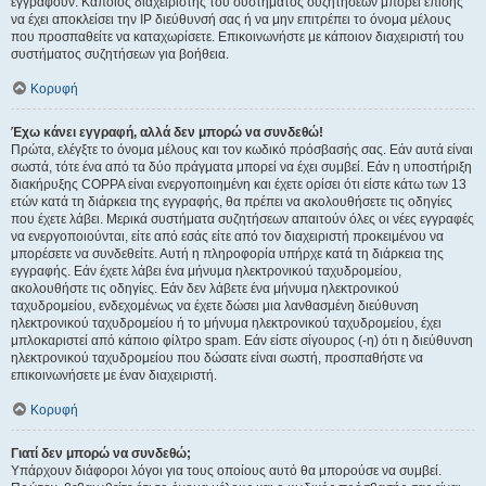
εγγραφούν. Κάποιος διαχειριστής του συστήματος συζητήσεων μπορεί επίσης
να έχει αποκλείσει την IP διεύθυνσή σας ή να μην επιτρέπει το όνομα μέλους
που προσπαθείτε να καταχωρίσετε. Επικοινωνήστε με κάποιον διαχειριστή του
συστήματος συζητήσεων για βοήθεια.
Κορυφή
Έχω κάνει εγγραφή, αλλά δεν μπορώ να συνδεθώ!
Πρώτα, ελέγξτε το όνομα μέλους και τον κωδικό πρόσβασής σας. Εάν αυτά είναι
σωστά, τότε ένα από τα δύο πράγματα μπορεί να έχει συμβεί. Εάν η υποστήριξη
διακήρυξης COPPA είναι ενεργοποιημένη και έχετε ορίσει ότι είστε κάτω των 13
ετών κατά τη διάρκεια της εγγραφής, θα πρέπει να ακολουθήσετε τις οδηγίες
που έχετε λάβει. Μερικά συστήματα συζητήσεων απαιτούν όλες οι νέες εγγραφές
να ενεργοποιούνται, είτε από εσάς είτε από τον διαχειριστή προκειμένου να
μπορέσετε να συνδεθείτε. Αυτή η πληροφορία υπήρχε κατά τη διάρκεια της
εγγραφής. Εάν έχετε λάβει ένα μήνυμα ηλεκτρονικού ταχυδρομείου,
ακολουθήστε τις οδηγίες. Εάν δεν λάβετε ένα μήνυμα ηλεκτρονικού
ταχυδρομείου, ενδεχομένως να έχετε δώσει μια λανθασμένη διεύθυνση
ηλεκτρονικού ταχυδρομείου ή το μήνυμα ηλεκτρονικού ταχυδρομείου, έχει
μπλοκαριστεί από κάποιο φίλτρο spam. Εάν είστε σίγουρος (-η) ότι η διεύθυνση
ηλεκτρονικού ταχυδρομείου που δώσατε είναι σωστή, προσπαθήστε να
επικοινωνήσετε με έναν διαχειριστή.
Κορυφή
Γιατί δεν μπορώ να συνδεθώ;
Υπάρχουν διάφοροι λόγοι για τους οποίους αυτό θα μπορούσε να συμβεί.