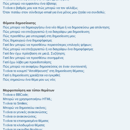
Πώς μπορώ να εμφανίσω ένα άβαταρ;
Τι είναι ο βαθμός μου και πώς μπορώ να τον αλλάξω;
Όταν πατάω στον σύνδεσμο email για ένα μέλος μου ζητάει να συνδεθώ;
Θέματα δημοσίευσης
Πώς μπορώ να δημιουργήσω ένα νέο θέμα ή να δημοσιεύσω μια απάντηση;
Πώς μπορώ να επεξεργαστώ ή να διαγράψω μια δημοσίευση;
Πώς προσθέτω μια υπογραφή στη δημοσίευση μου;
Πώς δημιουργώ ένα δημοψήφισμα;
Γιατί δεν μπορώ να προσθέσω περισσότερες επιλογές ψήφων;
Πώς μπορώ να επεξεργαστώ ή να διαγράψω ένα δημοψήφισμα;
Γιατί δεν έχω πρόσβαση σε μια Δ. Συζήτηση;
Γιατί δεν μπορώ να προσθέσω συνημμένα;
Γιατί έχω λάβει μια προειδοποίηση;
Πώς μπορώ να αναφέρω δημοσιεύσεις σε έναν συντονιστή;
Τι είναι το κουμπί “Αποθήκευση” στη δημοσίευση θέματος;
Γιατί η δημοσίευση χρειάζεται να εγκριθεί;
Πώς σημειώνω ένα θέμα μου ως νέο;
Μορφοποίηση και τύποι θεμάτων
Τι είναι ο BBCode;
Μπορώ να χρησιμοποιήσω HTML;
Τι είναι τα Smilies;
Μπορώ να δημοσιεύω εικόνες;
Τι είναι οι γενικές ανακοινώσεις;
Τι είναι οι ανακοινώσεις;
Τι είναι τα επισημασμένα θέματα;
Τι είναι τα κλειδωμένα θέματα;
Τι είναι τα εικονίδια θεμάτων;