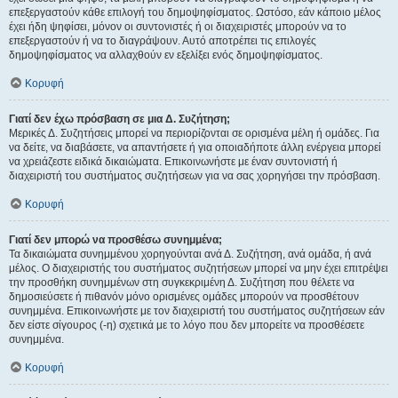
επεξεργαστούν κάθε επιλογή του δημοψηφίσματος. Ωστόσο, εάν κάποιο μέλος
έχει ήδη ψηφίσει, μόνον οι συντονιστές ή οι διαχειριστές μπορούν να το
επεξεργαστούν ή να το διαγράψουν. Αυτό αποτρέπει τις επιλογές
δημοψηφίσματος να αλλαχθούν εν εξελίξει ενός δημοψηφίσματος.
Κορυφή
Γιατί δεν έχω πρόσβαση σε μια Δ. Συζήτηση;
Μερικές Δ. Συζητήσεις μπορεί να περιορίζονται σε ορισμένα μέλη ή ομάδες. Για
να δείτε, να διαβάσετε, να απαντήσετε ή για οποιαδήποτε άλλη ενέργεια μπορεί
να χρειάζεστε ειδικά δικαιώματα. Επικοινωνήστε με έναν συντονιστή ή
διαχειριστή του συστήματος συζητήσεων για να σας χορηγήσει την πρόσβαση.
Κορυφή
Γιατί δεν μπορώ να προσθέσω συνημμένα;
Τα δικαιώματα συνημμένου χορηγούνται ανά Δ. Συζήτηση, ανά ομάδα, ή ανά
μέλος. Ο διαχειριστής του συστήματος συζητήσεων μπορεί να μην έχει επιτρέψει
την προσθήκη συνημμένων στη συγκεκριμένη Δ. Συζήτηση που θέλετε να
δημοσιεύσετε ή πιθανόν μόνο ορισμένες ομάδες μπορούν να προσθέτουν
συνημμένα. Επικοινωνήστε με τον διαχειριστή του συστήματος συζητήσεων εάν
δεν είστε σίγουρος (-η) σχετικά με το λόγο που δεν μπορείτε να προσθέσετε
συνημμένα.
Κορυφή