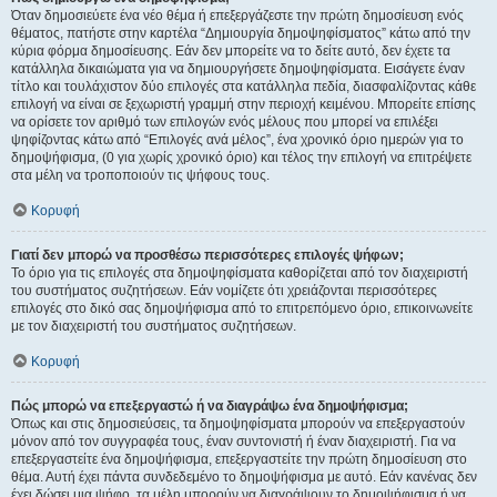
Όταν δημοσιεύετε ένα νέο θέμα ή επεξεργάζεστε την πρώτη δημοσίευση ενός
θέματος, πατήστε στην καρτέλα “Δημιουργία δημοψηφίσματος” κάτω από την
κύρια φόρμα δημοσίευσης. Εάν δεν μπορείτε να το δείτε αυτό, δεν έχετε τα
κατάλληλα δικαιώματα για να δημιουργήσετε δημοψηφίσματα. Εισάγετε έναν
τίτλο και τουλάχιστον δύο επιλογές στα κατάλληλα πεδία, διασφαλίζοντας κάθε
επιλογή να είναι σε ξεχωριστή γραμμή στην περιοχή κειμένου. Μπορείτε επίσης
να ορίσετε τον αριθμό των επιλογών ενός μέλους που μπορεί να επιλέξει
ψηφίζοντας κάτω από “Επιλογές ανά μέλος”, ένα χρονικό όριο ημερών για το
δημοψήφισμα, (0 για χωρίς χρονικό όριο) και τέλος την επιλογή να επιτρέψετε
στα μέλη να τροποποιούν τις ψήφους τους.
Κορυφή
Γιατί δεν μπορώ να προσθέσω περισσότερες επιλογές ψήφων;
Το όριο για τις επιλογές στα δημοψηφίσματα καθορίζεται από τον διαχειριστή
του συστήματος συζητήσεων. Εάν νομίζετε ότι χρειάζονται περισσότερες
επιλογές στο δικό σας δημοψήφισμα από το επιτρεπόμενο όριο, επικοινωνείτε
με τον διαχειριστή του συστήματος συζητήσεων.
Κορυφή
Πώς μπορώ να επεξεργαστώ ή να διαγράψω ένα δημοψήφισμα;
Όπως και στις δημοσιεύσεις, τα δημοψηφίσματα μπορούν να επεξεργαστούν
μόνον από τον συγγραφέα τους, έναν συντονιστή ή έναν διαχειριστή. Για να
επεξεργαστείτε ένα δημοψήφισμα, επεξεργαστείτε την πρώτη δημοσίευση στο
θέμα. Αυτή έχει πάντα συνδεδεμένο το δημοψήφισμα με αυτό. Εάν κανένας δεν
έχει δώσει μια ψήφο, τα μέλη μπορούν να διαγράψουν το δημοψήφισμα ή να