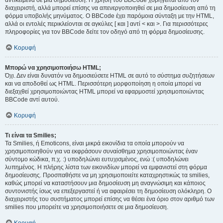
αντικείμενα σε μια δημοσίευση. Η χρήση του BBCode χορηγείται από τον
διαχειριστή, αλλά μπορεί επίσης να απενεργοποιηθεί σε μια δημοσίευση από τη
φόρμα υποβολής μηνύματος. Ο BBCode έχει παρόμοια σύνταξη με την HTML,
αλλά οι εντολές περικλείονται σε αγκύλες [ και ] αντί < και >. Για περισσότερες
πληροφορίες για τον BBCode δείτε τον οδηγό από τη φόρμα δημοσίευσης.
Κορυφή
Μπορώ να χρησιμοποιήσω HTML;
Όχι. Δεν είναι δυνατόν να δημοσιεύσετε HTML σε αυτό το σύστημα συζητήσεων
και να αποδοθεί ως HTML. Περισσότερη μορφοποίηση η οποία μπορεί να
διεξαχθεί χρησιμοποιώντας HTML μπορεί να εφαρμοστεί χρησιμοποιώντας
BBCode αντί αυτού.
Κορυφή
Τι είναι τα Smilies;
Τα Smilies, ή Emoticons, είναι μικρά εικονίδια τα οποία μπορούν να
χρησιμοποιηθούν για να εκφράσουν συναίσθημα χρησιμοποιώντας έναν
σύντομο κώδικα, π.χ. :) υποδηλώνει ευτυχισμένος, ενώ :( υποδηλώνει
λυπημένος. Η πλήρης λίστα των εικονιδίων μπορεί να εμφανιστεί στη φόρμα
δημοσίευσης. Προσπαθήστε να μη χρησιμοποιείτε καταχρηστικώς τα smilies,
καθώς μπορεί να καταστήσουν μια δημοσίευση μη αναγνώσιμη και κάποιος
συντονιστής ίσως να επεξεργαστεί ή να αφαιρέσει τη δημοσίευση ολόκληρη. Ο
διαχειριστής του συστήματος μπορεί επίσης να θέσει ένα όριο στον αριθμό των
smilies που μπορείτε να χρησιμοποιήσετε σε μια δημοσίευση.