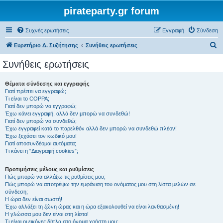
pirateparty.gr forum
Συχνές ερωτήσεις
Εγγραφή
Σύνδεση
Α
Ευρετήριο Δ. Συζήτησης
Συνήθεις ερωτήσεις
ν
Συνήθεις ερωτήσεις
α
ζ
Θέματα σύνδεσης και εγγραφής
Γιατί πρέπει να εγγραφώ;
ή
Τι είναι το COPPA;
τ
Γιατί δεν μπορώ να εγγραφώ;
Έχω κάνει εγγραφή, αλλά δεν μπορώ να συνδεθώ!
η
Γιατί δεν μπορώ να συνδεθώ;
Έχω εγγραφεί κατά το παρελθόν αλλά δεν μπορώ να συνδεθώ πλέον!
σ
Έχω ξεχάσει τον κωδικό μου!
η
Γιατί αποσυνδέομαι αυτόματα;
Τι κάνει η “Διαγραφή cookies”;
Προτιμήσεις μέλους και ρυθμίσεις
Πώς μπορώ να αλλάξω τις ρυθμίσεις μου;
Πώς μπορώ να αποτρέψω την εμφάνιση του ονόματος μου στη λίστα μελών σε
σύνδεση;
Η ώρα δεν είναι σωστή!
Έχω αλλάξει τη ζώνη ώρας και η ώρα εξακολουθεί να είναι λανθασμένη!
Η γλώσσα μου δεν είναι στη λίστα!
Τι είναι οι εικόνες δίπλα στο όνομα χρήστη μου;