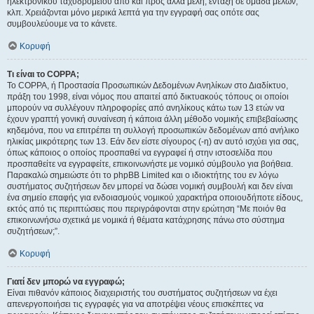
ηλεκτρονικού ταχυδρομείου από και προς άλλα μέλη, ένταξη σε ομάδα μελών,
κλπ. Χρειάζονται μόνο μερικά λεπτά για την εγγραφή σας οπότε σας
συμβουλεύουμε να το κάνετε.
Κορυφή
Τι είναι το COPPA;
Το COPPA, ή Προστασία Προσωπικών Δεδομένων Ανηλίκων στο Διαδίκτυο,
πράξη του 1998, είναι νόμος που απαιτεί από δικτυακούς τόπους οι οποίοι
μπορούν να συλλέγουν πληροφορίες από ανηλίκους κάτω των 13 ετών να
έχουν γραπτή γονική συναίνεση ή κάποια άλλη μέθοδο νομικής επιβεβαίωσης
κηδεμόνα, που να επιτρέπει τη συλλογή προσωπικών δεδομένων από ανήλικο
ηλικίας μικρότερης των 13. Εάν δεν είστε σίγουρος (-η) αν αυτό ισχύει για σας,
όπως κάποιος ο οποίος προσπαθεί να εγγραφεί ή στην ιστοσελίδα που
προσπαθείτε να εγγραφείτε, επικοινωνήστε με νομικό σύμβουλο για βοήθεια.
Παρακαλώ σημειώστε ότι το phpBB Limited και ο ιδιοκτήτης του εν λόγω
συστήματος συζητήσεων δεν μπορεί να δώσει νομική συμβουλή και δεν είναι
ένα σημείο επαφής για ενδοιασμούς νομικού χαρακτήρα οποιουδήποτε είδους,
εκτός από τις περιπτώσεις που περιγράφονται στην ερώτηση “Με ποιόν θα
επικοινωνήσω σχετικά με νομικά ή θέματα κατάχρησης πάνω στο σύστημα
συζητήσεων;”.
Κορυφή
Γιατί δεν μπορώ να εγγραφώ;
Είναι πιθανόν κάποιος διαχειριστής του συστήματος συζητήσεων να έχει
απενεργοποιήσει τις εγγραφές για να αποτρέψει νέους επισκέπτες να