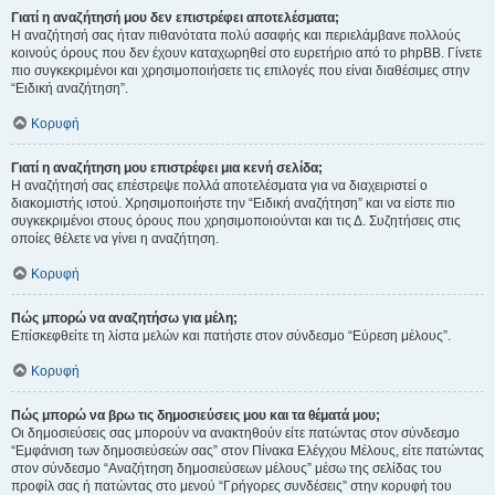
Γιατί η αναζήτησή μου δεν επιστρέφει αποτελέσματα;
Η αναζήτησή σας ήταν πιθανότατα πολύ ασαφής και περιελάμβανε πολλούς
κοινούς όρους που δεν έχουν καταχωρηθεί στο ευρετήριο από το phpBB. Γίνετε
πιο συγκεκριμένοι και χρησιμοποιήσετε τις επιλογές που είναι διαθέσιμες στην
“Ειδική αναζήτηση”.
Κορυφή
Γιατί η αναζήτηση μου επιστρέφει μια κενή σελίδα;
Η αναζήτησή σας επέστρεψε πολλά αποτελέσματα για να διαχειριστεί ο
διακομιστής ιστού. Χρησιμοποιήστε την “Ειδική αναζήτηση” και να είστε πιο
συγκεκριμένοι στους όρους που χρησιμοποιούνται και τις Δ. Συζητήσεις στις
οποίες θέλετε να γίνει η αναζήτηση.
Κορυφή
Πώς μπορώ να αναζητήσω για μέλη;
Επίσκεφθείτε τη λίστα μελών και πατήστε στον σύνδεσμο “Εύρεση μέλους”.
Κορυφή
Πώς μπορώ να βρω τις δημοσιεύσεις μου και τα θέματά μου;
Οι δημοσιεύσεις σας μπορούν να ανακτηθούν είτε πατώντας στον σύνδεσμο
“Εμφάνιση των δημοσιεύσεών σας” στον Πίνακα Ελέγχου Μέλους, είτε πατώντας
στον σύνδεσμο “Αναζήτηση δημοσιεύσεων μέλους” μέσω της σελίδας του
προφίλ σας ή πατώντας στο μενού “Γρήγορες συνδέσεις” στην κορυφή του