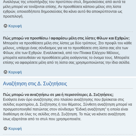
Αναλόγως της υποστήριξης του προτύπου στυλ, δημοσιεύσεις από αυτά τα
μέλη μπορεί να τονίζονται επίσης. Αν προσθέσετε κάποιο μέλος στη λίστα
εχθρών, οποιεσδήποτε δημοσιεύσεις θα κάνει αυτό θα αποκρύπτονται ως
προεπιλογή.
Κορυφή
Πώς μπορώ να προσθέσω / αφαιρέσω μέλη στις λίστες Φίλων και Εχθρών;
Μπορείτε να προσθέσετε μέλη στις λίστες με δύο τρόπους. Στο προφίλ του κάθε
μέλους, υπάρχει ένας σύνδεσμος για να το προσθέσετε στη λίστα σας είτε των
Φίλων, είτε των Εχθρών. Εναλλακτικά, από τον Πίνακα Ελέγχου Μέλους,
μπορείτε κατευθείαν να προσθέσετε μέλη εισάγοντας το όνομα τους. Μπορείτε
επίσης να αφαιρέσετε μέλη από τη λίστα σας χρησιμοποιώντας την ίδια σελίδα.
Κορυφή
Αναζήτηση στις Δ. Συζητήσεις
Πώς μπορώ να αναζητήσω σε μια ή περισσότερες Δ. Συζητήσεις;
Εισάγετε έναν όρο αναζήτησης στο πλαίσιο αναζήτησης που βρίσκεται στις
σελίδες ευρετηρίου, Δ. Συζήτησης ή του θέματος. Σύνθετη αναζήτηση μπορεί να
πραγματοποιηθεί πατώντας στον σύνδεσμο “Ειδική αναζήτηση” η οποία είναι
διαθέσιμη σε όλες τις σελίδες στη Δ. Συζήτηση. Το πώς να κάνετε αναζήτηση
ίσως εξαρτάται από το στυλ που χρησιμοποιείτε.
Κορυφή