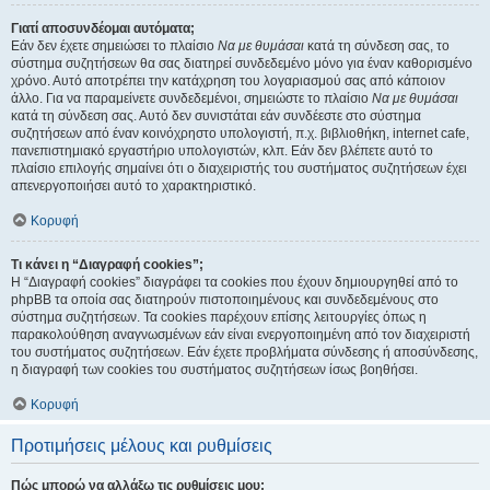
Γιατί αποσυνδέομαι αυτόματα;
Εάν δεν έχετε σημειώσει το πλαίσιο
Να με θυμάσαι
κατά τη σύνδεση σας, το
σύστημα συζητήσεων θα σας διατηρεί συνδεδεμένο μόνο για έναν καθορισμένο
χρόνο. Αυτό αποτρέπει την κατάχρηση του λογαριασμού σας από κάποιον
άλλο. Για να παραμείνετε συνδεδεμένοι, σημειώστε το πλαίσιο
Να με θυμάσαι
κατά τη σύνδεση σας. Αυτό δεν συνιστάται εάν συνδέεστε στο σύστημα
συζητήσεων από έναν κοινόχρηστο υπολογιστή, π.χ. βιβλιοθήκη, internet cafe,
πανεπιστημιακό εργαστήριο υπολογιστών, κλπ. Εάν δεν βλέπετε αυτό το
πλαίσιο επιλογής σημαίνει ότι ο διαχειριστής του συστήματος συζητήσεων έχει
απενεργοποιήσει αυτό το χαρακτηριστικό.
Κορυφή
Τι κάνει η “Διαγραφή cookies”;
Η “Διαγραφή cookies” διαγράφει τα cookies που έχουν δημιουργηθεί από το
phpBB τα οποία σας διατηρούν πιστοποιημένους και συνδεδεμένους στο
σύστημα συζητήσεων. Τα cookies παρέχουν επίσης λειτουργίες όπως η
παρακολούθηση αναγνωσμένων εάν είναι ενεργοποιημένη από τον διαχειριστή
του συστήματος συζητήσεων. Εάν έχετε προβλήματα σύνδεσης ή αποσύνδεσης,
η διαγραφή των cookies του συστήματος συζητήσεων ίσως βοηθήσει.
Κορυφή
Προτιμήσεις μέλους και ρυθμίσεις
Πώς μπορώ να αλλάξω τις ρυθμίσεις μου;