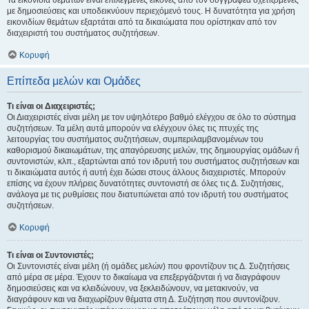
Τα εικονίδια θεμάτων είναι επιλεγμένες εικόνες από τον συγγραφέα σχετιζόμενες
με δημοσιεύσεις και υποδεικνύουν περιεχόμενό τους. Η δυνατότητα για χρήση
εικονιδίων θεμάτων εξαρτάται από τα δικαιώματα που ορίστηκαν από τον
διαχειριστή του συστήματος συζητήσεων.
Κορυφή
Επίπεδα μελών και Ομάδες
Τι είναι οι Διαχειριστές;
Οι Διαχειριστές είναι μέλη με τον υψηλότερο βαθμό ελέγχου σε όλο το σύστημα
συζητήσεων. Τα μέλη αυτά μπορούν να ελέγχουν όλες τις πτυχές της
λειτουργίας του συστήματος συζητήσεων, συμπεριλαμβανομένων του
καθορισμού δικαιωμάτων, της απαγόρευσης μελών, της δημιουργίας ομάδων ή
συντονιστών, κλπ., εξαρτώνται από τον ιδρυτή του συστήματος συζητήσεων και
τι δικαιώματα αυτός ή αυτή έχει δώσει στους άλλους διαχειριστές. Μπορούν
επίσης να έχουν πλήρεις δυνατότητες συντονιστή σε όλες τις Δ. Συζητήσεις,
ανάλογα με τις ρυθμίσεις που διατυπώνεται από τον ιδρυτή του συστήματος
συζητήσεων.
Κορυφή
Τι είναι οι Συντονιστές;
Οι Συντονιστές είναι μέλη (ή ομάδες μελών) που φροντίζουν τις Δ. Συζητήσεις
από μέρα σε μέρα. Έχουν το δικαίωμα να επεξεργάζονται ή να διαγράφουν
δημοσιεύσεις και να κλειδώνουν, να ξεκλειδώνουν, να μετακινούν, να
διαγράφουν και να διαχωρίζουν θέματα στη Δ. Συζήτηση που συντονίζουν.