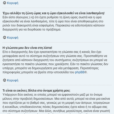
Κορυφή
Έχω αλλάξει τη ζώνη ώρας και η ώρα εξακολουθεί να είναι λανθασμένη!
Εάν είστε σίγουρος (-η) ότι έχετε ρυθμίσει τη ζώνη ώρας σωστά και η ώρα
εξακολουθεί να είναι λανθασμένη, τότε ή ώρα που είναι αποθηκευμένη στο
ρολόι του διακομιστή είναι εσφαλμένη. Παρακαλώ να ειδοποιήσετε κάποιον
διαχειριστή για να διορθώσει το πρόβλημα.
Κορυφή
Η γλώσσα μου δεν είναι στη λίστα!
Είτε ο διαχειριστής δεν έχει εγκαταστήσει τη γλώσσα σας ή κανείς δεν έχει
μεταφράσει αυτό το σύστημα συζητήσεων στη γλώσσα σας. Προσπαθήστε να
ζητήσετε από κάποιον διαχειριστή του συστήματος συζητήσεων αν μπορεί να
εγκαταστήσει το πακέτο γλώσσας που χρειάζεστε. Εάν το πακέτο γλώσσας δεν
υπάρχει, μπορείτε να δημιουργήσετε μια νέα μετάφραση. Περισσότερες
πληροφορίες μπορείτε να βρείτε στην ιστοσελίδα του
phpBB
®.
Κορυφή
Τι είναι οι εικόνες δίπλα στο όνομα χρήστη μου;
Υπάρχουν δύο εικόνες οι οποίες μπορεί να εμφανιστούν μαζί με το όνομα
μέλους στην προβολή δημοσιεύσεων. Μια από αυτές μπορεί να είναι μια εικόνα
που σχετίζεται με το βαθμό σας, γενικώς με τη μορφή των άστρων, τετραγώνων
ή κουκίδων, υποδεικνύοντας πόσες δημοσιεύσεις έχετε κάνει ή το αξίωμα σας
στο σύστημα συζητήσεων. Μια άλλη, συνήθως μεγαλύτερη, εικόνα είναι γνωστή