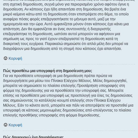
στη σχετική δημοσίευση, συχνά μόνο για περιορισμένο χρόνο αφότου έγινε η
δημοσίευση. Αν κάποιος έχει ήδη απαντήσει στη δημοσίευση, θα βρείτε ένα
μικρό κείμενο κάτω από τη δημοσίευση όταν επιστρέψετε στο θέμα, το οποίο
αναφέρει πόσες φορές επεξεργαστήκατε το μήνυμα αυτό, μαζί με την
ημερομηνία και την ώρα. Αυτό εμφανίζεται μόνον όταν κάποιος έχει κάνει μια
απάντηση. Δεν θα εμφανίζεται αν ένας συντονιστής ή διαχειριστής
επεξεργάστηκε τη δημοσίευση, ωστόσο αυτοί μπορούν να αφήσουν μια
σημείωση ως προς το γιατί έχουν επεξεργαστεί τη δημοσίευση κατά τη
διακριτική τους ευχέρεια. Παρακαλώ σημειώστε ότι απλά μέλη δεν μπορεί να
διαγράψουν μια δημοσίευση από τη στιγμή που κάποιος έχει απαντήσει.
Κορυφή
Πώς προσθέτω μια υπογραφή στη δημοσίευση μου;
Για να προσθέσετε υπογραφή σε μια δημοσίευση πρέπει πρώτα να
δημιουργήσετε μια μέσω του Πίνακα Ελέγχου Μέλους. Μόλις δημιουργηθεί,
μπορείτε να σημειώσετε το πλαίσιο επιλογής
Προσάρτηση υπογραφής
στη
φόρμα της δημοσίευσης για να προσθέσετε την υπογραφή σας. Μπορείτε
επίσης να προσθέσετε μια υπογραφή ως προεπιλογή για όλες τις δημοσιεύσεις
σας σημειώνοντας το κατάλληλο κουμπί επιλογής στον Πίνακα Ελέγχου
Μέλους. Εάν το κάνετε αυτό, μπορείτε και πάλι να αποτρέψετε να προστεθεί μια
υπογραφή σε κάποιες μεμονωμένες δημοσιεύσεις από-επιλέγοντας το πλαίσιο
επιλογής προσθήκης υπογραφής στη φόρμα δημοσίευσης.
Κορυφή
Πώς δημιουργώ ένα δημοψήφισμα;