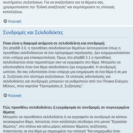
συστήματος συζητήσεων. Για να αναζητήσετε για τα θέματα σας,
χρησιμοποιείστε την “Ειδική αναζήτηση” και συμπληρώστε τις επιλογές
καταλλήλως.
Κορυφή
Συνδρομές και Σελιδοδείκτες
Ποια είναι η διαφορά ανάμεσα σε σελιδοδείκτη και συνδρομή;
Στο phpBB 3.0, η προσθήκη σελιδοδεικτών θεμάτων λειτουργούσε όπως η
προσθήκη σελιδοδεικτών σε ένα πρόγραμμα περιήγησης. Δεν ενημερωνόσασταν
όταν υπήρχε μια επικαιροποίηση. Όμως στο phpBB 3.1 η προσθήκη
σελιδοδεικτών είναι περισσότερο σαν να εγγραφείτε στο θέμα. Μπορείτε να
ειδοποιηθείτε όταν ένα θέμα σελιδοδείκτη έχει ενημερωθεί. Η συνδρομή,
ωστόσο, θα σας ειδοποιήσει όταν υπάρχει μια ενημέρωση σε ένα θέμα ή σε μια
Δ. Συζήτηση στο σύστημα συζητήσεων. Οι επιλογές ειδοποίησης για
σελιδοδείκτες και συνδρομές μπορούν να ρυθμιστούν από τον Πίνακα Ελέγχου
Μέλους, στην καρτέλα “Προτιμήσεις Δ. Συζήτησης”.
Κορυφή
Πώς προσθέτω σελιδοδείκτες ή εγγράφομαι σε συνδρομές σε συγκεκριμένα
θέματα;
Μπορείτε να προσθέσετε σελιδοδείκτη ή να εγγραφείτε σε συνδρομή σε κάποιο
συγκεκριμένο θέμα, πατώντας στον κατάλληλο σύνδεσμο στο μενού "Εργαλεία
θέματος", στο επάνω και κάτω μέρος κάποιου θέματος συζήτησης.
Απαντώντας σε ένα θέμα με σημειωμένη την επιλογή “Να ενημερωθώ όταν