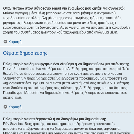
Όταν πατάω στον σύνδεσμο email για ένα μέλος μου ζητάει να συνδεθώ;
Μόνον εγγεγραμμένα μέλη μπορούν να στείλουν μήνυμα ηλεκτρονικού
ταχυδρομείου σε άλλα μέλη μέσω της ενσωματωμένης φόρμας αποστολής
μηνύματος ηλεκτρονικού ταχυδρομείου και μόνο αν ο διαχειριστής έχει
ενεργοποιήσει αυτή τη δυνατότητα. Αυτό γίνεται για να αποτραπεί η κακόβουλη
χρήση του συστήματος ηλεκτρονικού ταχυδρομείου από ανώνυμα μέλη.
Κορυφή
Θέματα δημοσίευσης
Πώς μπορώ να δημιουργήσω ένα νέο θέμα ή να δημοσιεύσω μια απάντηση;
Για να δημοσιεύσετε ένα νέο θέμα σε μια Δ. Συζήτηση, πατήστε στο κουμπί “Νέο
θέμα”. Για να δημοσιεύσετε μια απάντηση σε ένα θέμα, πατήστε στο κουμπί
“Απάντηση”. Μπορεί να χρειαστεί να εγγραφείτε προκειμένου να μπορέσετε να
δημοσιεύσετε ένα μήνυμα. Μια λίστα με τα δικαιώματά σας σε κάθε Δ. Συζήτηση
είναι διαθέσιμη στο κάτω μέρος στις οθόνες της Δ. Συζήτησης και του θέματος.
Παράδειγμα: Μπορείτε να δημοσιεύετε νέα θέματα, Μπορείτε να επισυνάπτετε
αρχεία, κλπ.
Κορυφή
Πώς μπορώ να επεξεργαστώ ή να διαγράψω μια δημοσίευση;
Εάν δεν είστε διαχειριστής του συστήματος συζητήσεων ή συντονιστής,
μπορείτε να επεξεργαστείτε ή να διαγράψετε μόνον τα δικά σας μηνύματα.
Μπορείτε να επεξεργαστείτε μια δημοσίευση πατώντας στο κουμπί επεξεργασίας