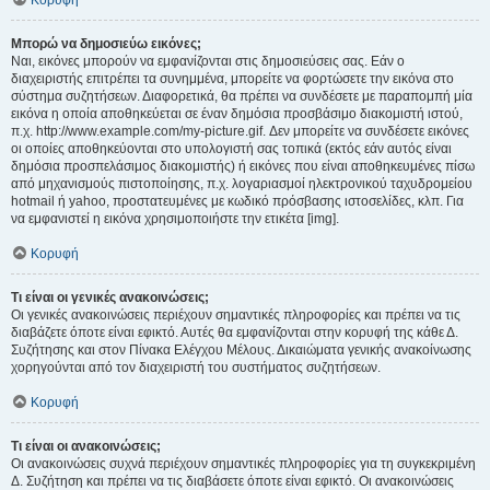
Κορυφή
Μπορώ να δημοσιεύω εικόνες;
Ναι, εικόνες μπορούν να εμφανίζονται στις δημοσιεύσεις σας. Εάν ο
διαχειριστής επιτρέπει τα συνημμένα, μπορείτε να φορτώσετε την εικόνα στο
σύστημα συζητήσεων. Διαφορετικά, θα πρέπει να συνδέσετε με παραπομπή μία
εικόνα η οποία αποθηκεύεται σε έναν δημόσια προσβάσιμο διακομιστή ιστού,
π.χ. http://www.example.com/my-picture.gif. Δεν μπορείτε να συνδέσετε εικόνες
οι οποίες αποθηκεύονται στο υπολογιστή σας τοπικά (εκτός εάν αυτός είναι
δημόσια προσπελάσιμος διακομιστής) ή εικόνες που είναι αποθηκευμένες πίσω
από μηχανισμούς πιστοποίησης, π.χ. λογαριασμοί ηλεκτρονικού ταχυδρομείου
hotmail ή yahoo, προστατευμένες με κωδικό πρόσβασης ιστοσελίδες, κλπ. Για
να εμφανιστεί η εικόνα χρησιμοποιήστε την ετικέτα [img].
Κορυφή
Τι είναι οι γενικές ανακοινώσεις;
Οι γενικές ανακοινώσεις περιέχουν σημαντικές πληροφορίες και πρέπει να τις
διαβάζετε όποτε είναι εφικτό. Αυτές θα εμφανίζονται στην κορυφή της κάθε Δ.
Συζήτησης και στον Πίνακα Ελέγχου Μέλους. Δικαιώματα γενικής ανακοίνωσης
χορηγούνται από τον διαχειριστή του συστήματος συζητήσεων.
Κορυφή
Τι είναι οι ανακοινώσεις;
Οι ανακοινώσεις συχνά περιέχουν σημαντικές πληροφορίες για τη συγκεκριμένη
Δ. Συζήτηση και πρέπει να τις διαβάσετε όποτε είναι εφικτό. Οι ανακοινώσεις