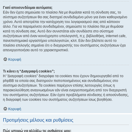
Γιατί αποσυνδέομαι αυτόματα;
Εάν δεν έχετε σημειώσει το πλαίσιο
Να με θυμάσαι
κατά τη σύνδεση σας, το
σύστημα συζητήσεων θα σας διατηρεί συνδεδεμένο μόνο για έναν καθορισμένο
χρόνο. Αυτό αποτρέπει την κατάχρηση του λογαριασμού σας από κάποιον
άλλο. Για να παραμείνετε συνδεδεμένοι, σημειώστε το πλαίσιο
Να με θυμάσαι
κατά τη σύνδεση σας. Αυτό δεν συνιστάται εάν συνδέεστε στο σύστημα
συζητήσεων από έναν κοινόχρηστο υπολογιστή, π.χ. βιβλιοθήκη, internet cafe,
πανεπιστημιακό εργαστήριο υπολογιστών, κλπ. Εάν δεν βλέπετε αυτό το
πλαίσιο επιλογής σημαίνει ότι ο διαχειριστής του συστήματος συζητήσεων έχει
απενεργοποιήσει αυτό το χαρακτηριστικό.
Κορυφή
Τι κάνει η “Διαγραφή cookies”;
Η “Διαγραφή cookies” διαγράφει τα cookies που έχουν δημιουργηθεί από το
phpBB τα οποία σας διατηρούν πιστοποιημένους και συνδεδεμένους στο
σύστημα συζητήσεων. Τα cookies παρέχουν επίσης λειτουργίες όπως η
παρακολούθηση αναγνωσμένων εάν είναι ενεργοποιημένη από τον διαχειριστή
του συστήματος συζητήσεων. Εάν έχετε προβλήματα σύνδεσης ή αποσύνδεσης,
η διαγραφή των cookies του συστήματος συζητήσεων ίσως βοηθήσει.
Κορυφή
Προτιμήσεις μέλους και ρυθμίσεις
Πώς μπορώ να αλλάξω τις ρυθμίσεις μου;