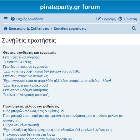
pirateparty.gr forum
Συχνές ερωτήσεις
Εγγραφή
Σύνδεση
Α
Ευρετήριο Δ. Συζήτησης
Συνήθεις ερωτήσεις
ν
Συνήθεις ερωτήσεις
α
ζ
Θέματα σύνδεσης και εγγραφής
Γιατί πρέπει να εγγραφώ;
ή
Τι είναι το COPPA;
τ
Γιατί δεν μπορώ να εγγραφώ;
Έχω κάνει εγγραφή, αλλά δεν μπορώ να συνδεθώ!
η
Γιατί δεν μπορώ να συνδεθώ;
Έχω εγγραφεί κατά το παρελθόν αλλά δεν μπορώ να συνδεθώ πλέον!
σ
Έχω ξεχάσει τον κωδικό μου!
η
Γιατί αποσυνδέομαι αυτόματα;
Τι κάνει η “Διαγραφή cookies”;
Προτιμήσεις μέλους και ρυθμίσεις
Πώς μπορώ να αλλάξω τις ρυθμίσεις μου;
Πώς μπορώ να αποτρέψω την εμφάνιση του ονόματος μου στη λίστα μελών σε
σύνδεση;
Η ώρα δεν είναι σωστή!
Έχω αλλάξει τη ζώνη ώρας και η ώρα εξακολουθεί να είναι λανθασμένη!
Η γλώσσα μου δεν είναι στη λίστα!
Τι είναι οι εικόνες δίπλα στο όνομα χρήστη μου;