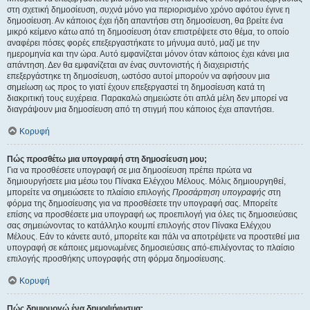
στη σχετική δημοσίευση, συχνά μόνο για περιορισμένο χρόνο αφότου έγινε η
δημοσίευση. Αν κάποιος έχει ήδη απαντήσει στη δημοσίευση, θα βρείτε ένα
μικρό κείμενο κάτω από τη δημοσίευση όταν επιστρέψετε στο θέμα, το οποίο
αναφέρει πόσες φορές επεξεργαστήκατε το μήνυμα αυτό, μαζί με την
ημερομηνία και την ώρα. Αυτό εμφανίζεται μόνον όταν κάποιος έχει κάνει μια
απάντηση. Δεν θα εμφανίζεται αν ένας συντονιστής ή διαχειριστής
επεξεργάστηκε τη δημοσίευση, ωστόσο αυτοί μπορούν να αφήσουν μια
σημείωση ως προς το γιατί έχουν επεξεργαστεί τη δημοσίευση κατά τη
διακριτική τους ευχέρεια. Παρακαλώ σημειώστε ότι απλά μέλη δεν μπορεί να
διαγράψουν μια δημοσίευση από τη στιγμή που κάποιος έχει απαντήσει.
Κορυφή
Πώς προσθέτω μια υπογραφή στη δημοσίευση μου;
Για να προσθέσετε υπογραφή σε μια δημοσίευση πρέπει πρώτα να
δημιουργήσετε μια μέσω του Πίνακα Ελέγχου Μέλους. Μόλις δημιουργηθεί,
μπορείτε να σημειώσετε το πλαίσιο επιλογής
Προσάρτηση υπογραφής
στη
φόρμα της δημοσίευσης για να προσθέσετε την υπογραφή σας. Μπορείτε
επίσης να προσθέσετε μια υπογραφή ως προεπιλογή για όλες τις δημοσιεύσεις
σας σημειώνοντας το κατάλληλο κουμπί επιλογής στον Πίνακα Ελέγχου
Μέλους. Εάν το κάνετε αυτό, μπορείτε και πάλι να αποτρέψετε να προστεθεί μια
υπογραφή σε κάποιες μεμονωμένες δημοσιεύσεις από-επιλέγοντας το πλαίσιο
επιλογής προσθήκης υπογραφής στη φόρμα δημοσίευσης.
Κορυφή
Πώς δημιουργώ ένα δημοψήφισμα;