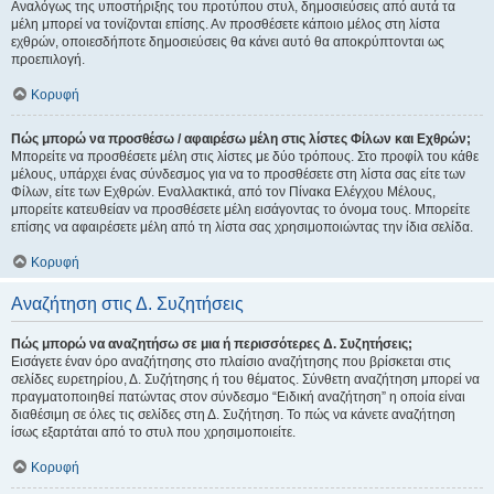
Αναλόγως της υποστήριξης του προτύπου στυλ, δημοσιεύσεις από αυτά τα
μέλη μπορεί να τονίζονται επίσης. Αν προσθέσετε κάποιο μέλος στη λίστα
εχθρών, οποιεσδήποτε δημοσιεύσεις θα κάνει αυτό θα αποκρύπτονται ως
προεπιλογή.
Κορυφή
Πώς μπορώ να προσθέσω / αφαιρέσω μέλη στις λίστες Φίλων και Εχθρών;
Μπορείτε να προσθέσετε μέλη στις λίστες με δύο τρόπους. Στο προφίλ του κάθε
μέλους, υπάρχει ένας σύνδεσμος για να το προσθέσετε στη λίστα σας είτε των
Φίλων, είτε των Εχθρών. Εναλλακτικά, από τον Πίνακα Ελέγχου Μέλους,
μπορείτε κατευθείαν να προσθέσετε μέλη εισάγοντας το όνομα τους. Μπορείτε
επίσης να αφαιρέσετε μέλη από τη λίστα σας χρησιμοποιώντας την ίδια σελίδα.
Κορυφή
Αναζήτηση στις Δ. Συζητήσεις
Πώς μπορώ να αναζητήσω σε μια ή περισσότερες Δ. Συζητήσεις;
Εισάγετε έναν όρο αναζήτησης στο πλαίσιο αναζήτησης που βρίσκεται στις
σελίδες ευρετηρίου, Δ. Συζήτησης ή του θέματος. Σύνθετη αναζήτηση μπορεί να
πραγματοποιηθεί πατώντας στον σύνδεσμο “Ειδική αναζήτηση” η οποία είναι
διαθέσιμη σε όλες τις σελίδες στη Δ. Συζήτηση. Το πώς να κάνετε αναζήτηση
ίσως εξαρτάται από το στυλ που χρησιμοποιείτε.
Κορυφή