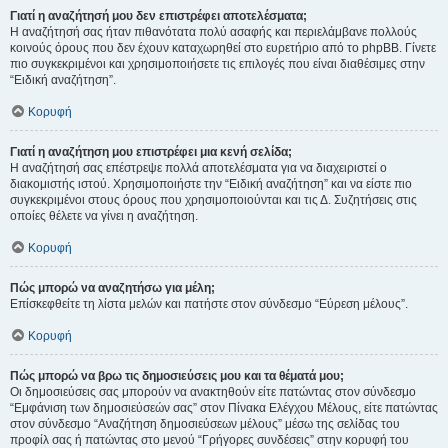
Γιατί η αναζήτησή μου δεν επιστρέφει αποτελέσματα;
Η αναζήτησή σας ήταν πιθανότατα πολύ ασαφής και περιελάμβανε πολλούς
κοινούς όρους που δεν έχουν καταχωρηθεί στο ευρετήριο από το phpBB. Γίνετε
πιο συγκεκριμένοι και χρησιμοποιήσετε τις επιλογές που είναι διαθέσιμες στην
“Ειδική αναζήτηση”.
Κορυφή
Γιατί η αναζήτηση μου επιστρέφει μια κενή σελίδα;
Η αναζήτησή σας επέστρεψε πολλά αποτελέσματα για να διαχειριστεί ο
διακομιστής ιστού. Χρησιμοποιήστε την “Ειδική αναζήτηση” και να είστε πιο
συγκεκριμένοι στους όρους που χρησιμοποιούνται και τις Δ. Συζητήσεις στις
οποίες θέλετε να γίνει η αναζήτηση.
Κορυφή
Πώς μπορώ να αναζητήσω για μέλη;
Επίσκεφθείτε τη λίστα μελών και πατήστε στον σύνδεσμο “Εύρεση μέλους”.
Κορυφή
Πώς μπορώ να βρω τις δημοσιεύσεις μου και τα θέματά μου;
Οι δημοσιεύσεις σας μπορούν να ανακτηθούν είτε πατώντας στον σύνδεσμο
“Εμφάνιση των δημοσιεύσεών σας” στον Πίνακα Ελέγχου Μέλους, είτε πατώντας
στον σύνδεσμο “Αναζήτηση δημοσιεύσεων μέλους” μέσω της σελίδας του
προφίλ σας ή πατώντας στο μενού “Γρήγορες συνδέσεις” στην κορυφή του