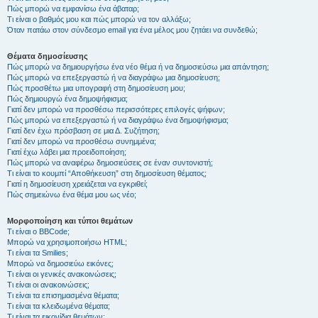
Πώς μπορώ να εμφανίσω ένα άβαταρ;
Τι είναι ο βαθμός μου και πώς μπορώ να τον αλλάξω;
Όταν πατάω στον σύνδεσμο email για ένα μέλος μου ζητάει να συνδεθώ;
Θέματα δημοσίευσης
Πώς μπορώ να δημιουργήσω ένα νέο θέμα ή να δημοσιεύσω μια απάντηση;
Πώς μπορώ να επεξεργαστώ ή να διαγράψω μια δημοσίευση;
Πώς προσθέτω μια υπογραφή στη δημοσίευση μου;
Πώς δημιουργώ ένα δημοψήφισμα;
Γιατί δεν μπορώ να προσθέσω περισσότερες επιλογές ψήφων;
Πώς μπορώ να επεξεργαστώ ή να διαγράψω ένα δημοψήφισμα;
Γιατί δεν έχω πρόσβαση σε μια Δ. Συζήτηση;
Γιατί δεν μπορώ να προσθέσω συνημμένα;
Γιατί έχω λάβει μια προειδοποίηση;
Πώς μπορώ να αναφέρω δημοσιεύσεις σε έναν συντονιστή;
Τι είναι το κουμπί “Αποθήκευση” στη δημοσίευση θέματος;
Γιατί η δημοσίευση χρειάζεται να εγκριθεί;
Πώς σημειώνω ένα θέμα μου ως νέο;
Μορφοποίηση και τύποι θεμάτων
Τι είναι ο BBCode;
Μπορώ να χρησιμοποιήσω HTML;
Τι είναι τα Smilies;
Μπορώ να δημοσιεύω εικόνες;
Τι είναι οι γενικές ανακοινώσεις;
Τι είναι οι ανακοινώσεις;
Τι είναι τα επισημασμένα θέματα;
Τι είναι τα κλειδωμένα θέματα;
Τι είναι τα εικονίδια θεμάτων;