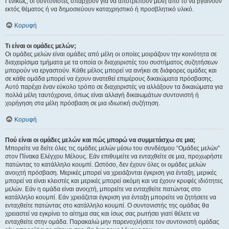
Γενικώς, οι συντονιστές υπάρχουν για να αποτρέπουν μέλη από το να βγαίνουν
εκτός θέματος ή να δημοσιεύουν καταχρηστικό ή προσβλητικό υλικό.
Κορυφή
Τι είναι οι ομάδες μελών;
Οι ομάδες μελών είναι ομάδες από μέλη οι οποίες μοιράζουν την κοινότητα σε
διαχειρίσιμα τμήματα με τα οποία οι διαχειριστές του συστήματος συζητήσεων
μπορούν να εργαστούν. Κάθε μέλος μπορεί να ανήκει σε διάφορες ομάδες και
σε κάθε ομάδα μπορεί να έχουν ανατεθεί επιμέρους δικαιώματα πρόσβασης.
Αυτό παρέχει έναν εύκολο τρόπο σε διαχειριστές να αλλάξουν τα δικαιώματα για
πολλά μέλη ταυτόχρονα, όπως είναι αλλαγή δικαιωμάτων συντονιστή ή
χορήγηση στα μέλη πρόσβαση σε μια ιδιωτική συζήτηση.
Κορυφή
Πού είναι οι ομάδες μελών και πώς μπορώ να συμμετάσχω σε μια;
Μπορείτε να δείτε όλες τις ομάδες μελών μέσω του συνδέσμου “Ομάδες μελών”
στον Πίνακα Ελέγχου Μέλους. Εάν επιθυμείτε να ενταχθείτε σε μια, προχωρήστε
πατώντας το κατάλληλο κουμπί. Ωστόσο, δεν έχουν όλες οι ομάδες μελών
ανοιχτή πρόσβαση. Μερικές μπορεί να χρειάζονται έγκριση για ένταξη, μερικές
μπορεί να είναι κλειστές και μερικές μπορεί ακόμη και να έχουν κρυφές ιδιότητες
μελών. Εάν η ομάδα είναι ανοιχτή, μπορείτε να ενταχθείτε πατώντας στο
κατάλληλο κουμπί. Εάν χρειάζεται έγκριση για ένταξη μπορείτε να ζητήσετε να
ενταχθείτε πατώντας στο κατάλληλο κουμπί. Ο συντονιστής της ομάδας θα
χρειαστεί να εγκρίνει το αίτημα σας και ίσως σας ρωτήσει γιατί θέλετε να
ενταχθείτε στην ομάδα. Παρακαλώ μην παρενοχλήσετε τον συντονιστή ομάδας