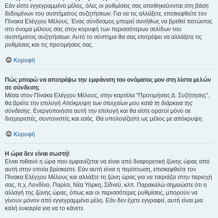
Εάν είστε εγγεγραμμένο μέλος, όλες οι ρυθμίσεις σας αποθηκεύονται στη βάση
δεδομένων του συστήματος συζητήσεων. Για να τις αλλάξετε, επισκεφθείτε τον
Πίνακα Ελέγχου Μέλους. Ένας σύνδεσμος μπορεί συνήθως να βρεθεί πατώντας
στο όνομα μέλους σας στην κορυφή των περισσότερων σελίδων του
συστήματος συζητήσεων. Αυτό το σύστημα θα σας επιτρέψει να αλλάξετε τις
ρυθμίσεις και τις προτιμήσεις σας.
Κορυφή
Πώς μπορώ να αποτρέψω την εμφάνιση του ονόματος μου στη λίστα μελών
σε σύνδεση;
Μέσα στον Πίνακα Ελέγχου Μέλους, στην καρτέλα “Προτιμήσεις Δ. Συζήτησης”,
θα βρείτε την επιλογή
Απόκρυψη των στοιχείων μου κατά τη διάρκεια της
σύνδεσης
. Ενεργοποιήστε αυτή την επιλογή και θα είστε ορατοί μόνο σε
διαχειριστές, συντονιστές και εσάς. Θα υπολογίζεστε ως μέλος με απόκρυψη.
Κορυφή
Η ώρα δεν είναι σωστή!
Είναι πιθανό η ώρα που εμφανίζεται να είναι από διαφορετική ζώνης ώρας από
αυτή στην οποία βρίσκεστε. Εάν αυτή είναι η περίπτωση, επισκεφθείτε τον
Πίνακα Ελέγχου Μέλους και αλλάξτε τη ζώνη ώρας για να ταιριάζει στην περιοχή
σας, π.χ. Λονδίνο, Παρίσι, Νέα Υόρκη, Σίδνεϋ, κλπ. Παρακαλώ σημειώστε ότι η
αλλαγή της ζώνης ώρας, όπως και οι περισσότερες ρυθμίσεις, μπορούν να
γίνουν μόνον από εγγεγραμμένα μέλη. Εάν δεν έχετε εγγραφεί, αυτή είναι μια
καλή ευκαιρία για να το κάνετε.