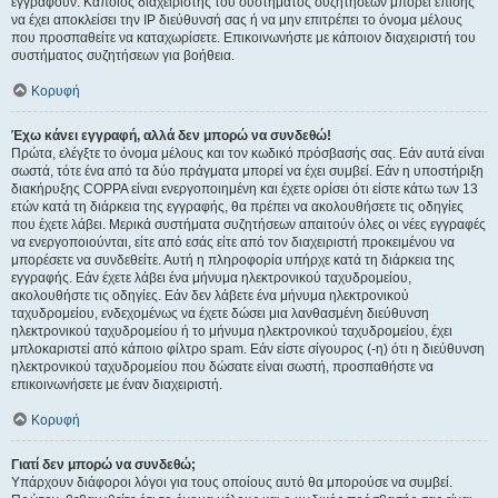
εγγραφούν. Κάποιος διαχειριστής του συστήματος συζητήσεων μπορεί επίσης
να έχει αποκλείσει την IP διεύθυνσή σας ή να μην επιτρέπει το όνομα μέλους
που προσπαθείτε να καταχωρίσετε. Επικοινωνήστε με κάποιον διαχειριστή του
συστήματος συζητήσεων για βοήθεια.
Κορυφή
Έχω κάνει εγγραφή, αλλά δεν μπορώ να συνδεθώ!
Πρώτα, ελέγξτε το όνομα μέλους και τον κωδικό πρόσβασής σας. Εάν αυτά είναι
σωστά, τότε ένα από τα δύο πράγματα μπορεί να έχει συμβεί. Εάν η υποστήριξη
διακήρυξης COPPA είναι ενεργοποιημένη και έχετε ορίσει ότι είστε κάτω των 13
ετών κατά τη διάρκεια της εγγραφής, θα πρέπει να ακολουθήσετε τις οδηγίες
που έχετε λάβει. Μερικά συστήματα συζητήσεων απαιτούν όλες οι νέες εγγραφές
να ενεργοποιούνται, είτε από εσάς είτε από τον διαχειριστή προκειμένου να
μπορέσετε να συνδεθείτε. Αυτή η πληροφορία υπήρχε κατά τη διάρκεια της
εγγραφής. Εάν έχετε λάβει ένα μήνυμα ηλεκτρονικού ταχυδρομείου,
ακολουθήστε τις οδηγίες. Εάν δεν λάβετε ένα μήνυμα ηλεκτρονικού
ταχυδρομείου, ενδεχομένως να έχετε δώσει μια λανθασμένη διεύθυνση
ηλεκτρονικού ταχυδρομείου ή το μήνυμα ηλεκτρονικού ταχυδρομείου, έχει
μπλοκαριστεί από κάποιο φίλτρο spam. Εάν είστε σίγουρος (-η) ότι η διεύθυνση
ηλεκτρονικού ταχυδρομείου που δώσατε είναι σωστή, προσπαθήστε να
επικοινωνήσετε με έναν διαχειριστή.
Κορυφή
Γιατί δεν μπορώ να συνδεθώ;
Υπάρχουν διάφοροι λόγοι για τους οποίους αυτό θα μπορούσε να συμβεί.