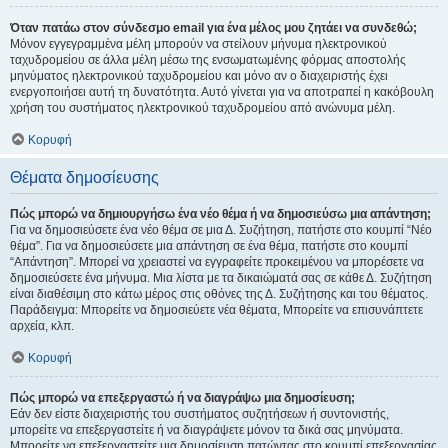
Όταν πατάω στον σύνδεσμο email για ένα μέλος μου ζητάει να συνδεθώ;
Μόνον εγγεγραμμένα μέλη μπορούν να στείλουν μήνυμα ηλεκτρονικού
ταχυδρομείου σε άλλα μέλη μέσω της ενσωματωμένης φόρμας αποστολής
μηνύματος ηλεκτρονικού ταχυδρομείου και μόνο αν ο διαχειριστής έχει
ενεργοποιήσει αυτή τη δυνατότητα. Αυτό γίνεται για να αποτραπεί η κακόβουλη
χρήση του συστήματος ηλεκτρονικού ταχυδρομείου από ανώνυμα μέλη.
Κορυφή
Θέματα δημοσίευσης
Πώς μπορώ να δημιουργήσω ένα νέο θέμα ή να δημοσιεύσω μια απάντηση;
Για να δημοσιεύσετε ένα νέο θέμα σε μια Δ. Συζήτηση, πατήστε στο κουμπί “Νέο
θέμα”. Για να δημοσιεύσετε μια απάντηση σε ένα θέμα, πατήστε στο κουμπί
“Απάντηση”. Μπορεί να χρειαστεί να εγγραφείτε προκειμένου να μπορέσετε να
δημοσιεύσετε ένα μήνυμα. Μια λίστα με τα δικαιώματά σας σε κάθε Δ. Συζήτηση
είναι διαθέσιμη στο κάτω μέρος στις οθόνες της Δ. Συζήτησης και του θέματος.
Παράδειγμα: Μπορείτε να δημοσιεύετε νέα θέματα, Μπορείτε να επισυνάπτετε
αρχεία, κλπ.
Κορυφή
Πώς μπορώ να επεξεργαστώ ή να διαγράψω μια δημοσίευση;
Εάν δεν είστε διαχειριστής του συστήματος συζητήσεων ή συντονιστής,
μπορείτε να επεξεργαστείτε ή να διαγράψετε μόνον τα δικά σας μηνύματα.
Μπορείτε να επεξεργαστείτε μια δημοσίευση πατώντας στο κουμπί επεξεργασίας