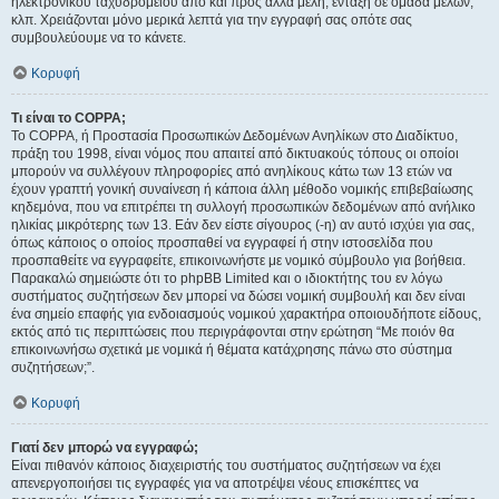
ηλεκτρονικού ταχυδρομείου από και προς άλλα μέλη, ένταξη σε ομάδα μελών,
κλπ. Χρειάζονται μόνο μερικά λεπτά για την εγγραφή σας οπότε σας
συμβουλεύουμε να το κάνετε.
Κορυφή
Τι είναι το COPPA;
Το COPPA, ή Προστασία Προσωπικών Δεδομένων Ανηλίκων στο Διαδίκτυο,
πράξη του 1998, είναι νόμος που απαιτεί από δικτυακούς τόπους οι οποίοι
μπορούν να συλλέγουν πληροφορίες από ανηλίκους κάτω των 13 ετών να
έχουν γραπτή γονική συναίνεση ή κάποια άλλη μέθοδο νομικής επιβεβαίωσης
κηδεμόνα, που να επιτρέπει τη συλλογή προσωπικών δεδομένων από ανήλικο
ηλικίας μικρότερης των 13. Εάν δεν είστε σίγουρος (-η) αν αυτό ισχύει για σας,
όπως κάποιος ο οποίος προσπαθεί να εγγραφεί ή στην ιστοσελίδα που
προσπαθείτε να εγγραφείτε, επικοινωνήστε με νομικό σύμβουλο για βοήθεια.
Παρακαλώ σημειώστε ότι το phpBB Limited και ο ιδιοκτήτης του εν λόγω
συστήματος συζητήσεων δεν μπορεί να δώσει νομική συμβουλή και δεν είναι
ένα σημείο επαφής για ενδοιασμούς νομικού χαρακτήρα οποιουδήποτε είδους,
εκτός από τις περιπτώσεις που περιγράφονται στην ερώτηση “Με ποιόν θα
επικοινωνήσω σχετικά με νομικά ή θέματα κατάχρησης πάνω στο σύστημα
συζητήσεων;”.
Κορυφή
Γιατί δεν μπορώ να εγγραφώ;
Είναι πιθανόν κάποιος διαχειριστής του συστήματος συζητήσεων να έχει
απενεργοποιήσει τις εγγραφές για να αποτρέψει νέους επισκέπτες να