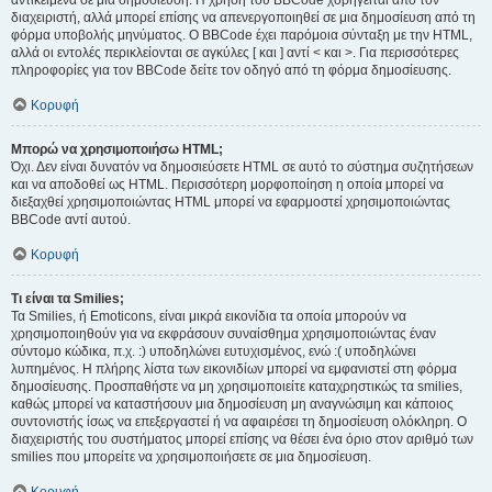
αντικείμενα σε μια δημοσίευση. Η χρήση του BBCode χορηγείται από τον
διαχειριστή, αλλά μπορεί επίσης να απενεργοποιηθεί σε μια δημοσίευση από τη
φόρμα υποβολής μηνύματος. Ο BBCode έχει παρόμοια σύνταξη με την HTML,
αλλά οι εντολές περικλείονται σε αγκύλες [ και ] αντί < και >. Για περισσότερες
πληροφορίες για τον BBCode δείτε τον οδηγό από τη φόρμα δημοσίευσης.
Κορυφή
Μπορώ να χρησιμοποιήσω HTML;
Όχι. Δεν είναι δυνατόν να δημοσιεύσετε HTML σε αυτό το σύστημα συζητήσεων
και να αποδοθεί ως HTML. Περισσότερη μορφοποίηση η οποία μπορεί να
διεξαχθεί χρησιμοποιώντας HTML μπορεί να εφαρμοστεί χρησιμοποιώντας
BBCode αντί αυτού.
Κορυφή
Τι είναι τα Smilies;
Τα Smilies, ή Emoticons, είναι μικρά εικονίδια τα οποία μπορούν να
χρησιμοποιηθούν για να εκφράσουν συναίσθημα χρησιμοποιώντας έναν
σύντομο κώδικα, π.χ. :) υποδηλώνει ευτυχισμένος, ενώ :( υποδηλώνει
λυπημένος. Η πλήρης λίστα των εικονιδίων μπορεί να εμφανιστεί στη φόρμα
δημοσίευσης. Προσπαθήστε να μη χρησιμοποιείτε καταχρηστικώς τα smilies,
καθώς μπορεί να καταστήσουν μια δημοσίευση μη αναγνώσιμη και κάποιος
συντονιστής ίσως να επεξεργαστεί ή να αφαιρέσει τη δημοσίευση ολόκληρη. Ο
διαχειριστής του συστήματος μπορεί επίσης να θέσει ένα όριο στον αριθμό των
smilies που μπορείτε να χρησιμοποιήσετε σε μια δημοσίευση.