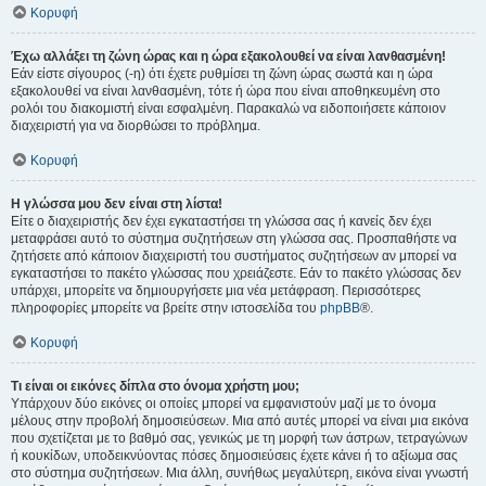
Κορυφή
Έχω αλλάξει τη ζώνη ώρας και η ώρα εξακολουθεί να είναι λανθασμένη!
Εάν είστε σίγουρος (-η) ότι έχετε ρυθμίσει τη ζώνη ώρας σωστά και η ώρα
εξακολουθεί να είναι λανθασμένη, τότε ή ώρα που είναι αποθηκευμένη στο
ρολόι του διακομιστή είναι εσφαλμένη. Παρακαλώ να ειδοποιήσετε κάποιον
διαχειριστή για να διορθώσει το πρόβλημα.
Κορυφή
Η γλώσσα μου δεν είναι στη λίστα!
Είτε ο διαχειριστής δεν έχει εγκαταστήσει τη γλώσσα σας ή κανείς δεν έχει
μεταφράσει αυτό το σύστημα συζητήσεων στη γλώσσα σας. Προσπαθήστε να
ζητήσετε από κάποιον διαχειριστή του συστήματος συζητήσεων αν μπορεί να
εγκαταστήσει το πακέτο γλώσσας που χρειάζεστε. Εάν το πακέτο γλώσσας δεν
υπάρχει, μπορείτε να δημιουργήσετε μια νέα μετάφραση. Περισσότερες
πληροφορίες μπορείτε να βρείτε στην ιστοσελίδα του
phpBB
®.
Κορυφή
Τι είναι οι εικόνες δίπλα στο όνομα χρήστη μου;
Υπάρχουν δύο εικόνες οι οποίες μπορεί να εμφανιστούν μαζί με το όνομα
μέλους στην προβολή δημοσιεύσεων. Μια από αυτές μπορεί να είναι μια εικόνα
που σχετίζεται με το βαθμό σας, γενικώς με τη μορφή των άστρων, τετραγώνων
ή κουκίδων, υποδεικνύοντας πόσες δημοσιεύσεις έχετε κάνει ή το αξίωμα σας
στο σύστημα συζητήσεων. Μια άλλη, συνήθως μεγαλύτερη, εικόνα είναι γνωστή