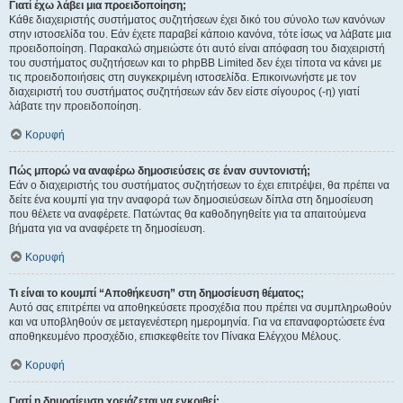
Γιατί έχω λάβει μια προειδοποίηση;
Κάθε διαχειριστής συστήματος συζητήσεων έχει δικό του σύνολο των κανόνων
στην ιστοσελίδα του. Εάν έχετε παραβεί κάποιο κανόνα, τότε ίσως να λάβατε μια
προειδοποίηση. Παρακαλώ σημειώστε ότι αυτό είναι απόφαση του διαχειριστή
του συστήματος συζητήσεων και το phpBB Limited δεν έχει τίποτα να κάνει με
τις προειδοποιήσεις στη συγκεκριμένη ιστοσελίδα. Επικοινωνήστε με τον
διαχειριστή του συστήματος συζητήσεων εάν δεν είστε σίγουρος (-η) γιατί
λάβατε την προειδοποίηση.
Κορυφή
Πώς μπορώ να αναφέρω δημοσιεύσεις σε έναν συντονιστή;
Εάν ο διαχειριστής του συστήματος συζητήσεων το έχει επιτρέψει, θα πρέπει να
δείτε ένα κουμπί για την αναφορά των δημοσιεύσεων δίπλα στη δημοσίευση
που θέλετε να αναφέρετε. Πατώντας θα καθοδηγηθείτε για τα απαιτούμενα
βήματα για να αναφέρετε τη δημοσίευση.
Κορυφή
Τι είναι το κουμπί “Αποθήκευση” στη δημοσίευση θέματος;
Αυτό σας επιτρέπει να αποθηκεύσετε προσχέδια που πρέπει να συμπληρωθούν
και να υποβληθούν σε μεταγενέστερη ημερομηνία. Για να επαναφορτώσετε ένα
αποθηκευμένο προσχέδιο, επισκεφθείτε τον Πίνακα Ελέγχου Μέλους.
Κορυφή
Γιατί η δημοσίευση χρειάζεται να εγκριθεί;