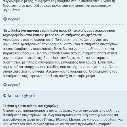
συγκεκριμένο μέλος, αναφέρετε τα μηνύματα στους συντονιστές. Έχουν τη
δυνατότητα να αποτρέψουν ένα μέλος από την αποστολή προσωπικών
μηνυμάτων.
Κορυφή
Έχω λάβει ένα μήνυμα spam ή ένα προσβλητικό μήνυμα ηλεκτρονικού
ταχυδρομείου από κάποιο μέλος του συστήματος συζητήσεων!
Λυπούμαστε που το ακούμε αυτό. Το χαρακτηριστικό λειτουργίας των
μηνυμάτων ηλεκτρονικού ταχυδρομείου αυτού του συστήματος συζητήσεων
συμπεριλαμβάνουν ασφαλιστικές δικλείδες για να προσπαθήσουμε και να
παρακολουθήσουμε μέλη που αποστέλλουν τέτοια μηνύματα, οπότε στείλτε
μήνυμα ηλεκτρονικού ταχυδρομείου στον διαχειριστή του συστήματος
συζητήσεων με πλήρες αντίγραφο του μηνύματος που λάβατε. Είναι πολύ
σημαντικό να υπάρχουν οι κεφαλίδες που περιέχουν τα στοιχεία του μέλους το
οποίο απέστειλε το μήνυμα ηλεκτρονικού ταχυδρομείου. Ο διαχειριστής του
συστήματος συζητήσεων μπορεί στη συνέχεια να λάβει μέτρα.
Κορυφή
Φίλοι και εχθροί
Τι είναι η λίστα Φίλων και Εχθρών;
Μπορείτε να χρησιμοποιήσετε αυτές τις λίστες για να οργανώσετε τα μέλη του
συστήματος συζητήσεων. Τα μέλη που προστίθενται στη λίστα φίλων σας θα
εμφανίζονται σε λίστα στον Πίνακα Ελέγχου Μέλους για γρήγορη πρόσβαση για
να βλέπετε εάν είναι συνδεδεμένοι και να στέλνετε προσωπικά μηνύματα.