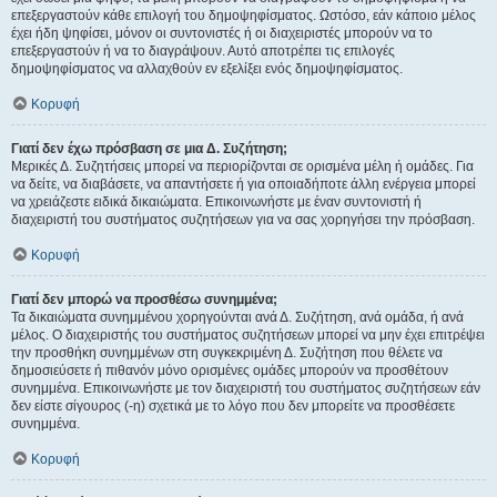
επεξεργαστούν κάθε επιλογή του δημοψηφίσματος. Ωστόσο, εάν κάποιο μέλος
έχει ήδη ψηφίσει, μόνον οι συντονιστές ή οι διαχειριστές μπορούν να το
επεξεργαστούν ή να το διαγράψουν. Αυτό αποτρέπει τις επιλογές
δημοψηφίσματος να αλλαχθούν εν εξελίξει ενός δημοψηφίσματος.
Κορυφή
Γιατί δεν έχω πρόσβαση σε μια Δ. Συζήτηση;
Μερικές Δ. Συζητήσεις μπορεί να περιορίζονται σε ορισμένα μέλη ή ομάδες. Για
να δείτε, να διαβάσετε, να απαντήσετε ή για οποιαδήποτε άλλη ενέργεια μπορεί
να χρειάζεστε ειδικά δικαιώματα. Επικοινωνήστε με έναν συντονιστή ή
διαχειριστή του συστήματος συζητήσεων για να σας χορηγήσει την πρόσβαση.
Κορυφή
Γιατί δεν μπορώ να προσθέσω συνημμένα;
Τα δικαιώματα συνημμένου χορηγούνται ανά Δ. Συζήτηση, ανά ομάδα, ή ανά
μέλος. Ο διαχειριστής του συστήματος συζητήσεων μπορεί να μην έχει επιτρέψει
την προσθήκη συνημμένων στη συγκεκριμένη Δ. Συζήτηση που θέλετε να
δημοσιεύσετε ή πιθανόν μόνο ορισμένες ομάδες μπορούν να προσθέτουν
συνημμένα. Επικοινωνήστε με τον διαχειριστή του συστήματος συζητήσεων εάν
δεν είστε σίγουρος (-η) σχετικά με το λόγο που δεν μπορείτε να προσθέσετε
συνημμένα.
Κορυφή