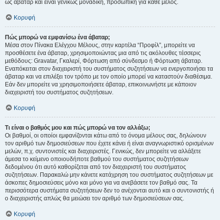
ως άβαταρ και είναι γενικώς μοναδική, προσωπική για κάθε μέλος.
Κορυφή
Πώς μπορώ να εμφανίσω ένα άβαταρ;
Μέσα στον Πίνακα Ελέγχου Μέλους, στην καρτέλα “Προφίλ”, μπορείτε να
προσθέσετε ένα άβαταρ, χρησιμοποιώντας μια από τις ακόλουθες τέσσερις
μεθόδους: Gravatar, Γκαλερί, Φόρτωση από σύνδεσμο ή Φόρτωση άβαταρ.
Εναπόκειται στον διαχειριστή του συστήματος συζητήσεων να ενεργοποιήσει τα
άβαταρ και να επιλέξει τον τρόπο με τον οποίο μπορεί να καταστούν διαθέσιμα.
Εάν δεν μπορείτε να χρησιμοποιήσετε άβαταρ, επικοινωνήστε με κάποιον
διαχειριστή του συστήματος συζητήσεων.
Κορυφή
Τι είναι ο βαθμός μου και πώς μπορώ να τον αλλάξω;
Οι βαθμοί, οι οποίοι εμφανίζονται κάτω από το όνομα μέλους σας, δηλώνουν
τον αριθμό των δημοσιεύσεων που έχετε κάνει ή είναι αναγνωριστικό ορισμένων
μελών, π.χ. συντονιστές και διαχειριστές. Γενικώς, δεν μπορείτε να αλλάξετε
άμεσα το κείμενο οποιουδήποτε βαθμού του συστήματος συζητήσεων
δεδομένου ότι αυτό καθορίζεται από τον διαχειριστή του συστήματος
συζητήσεων. Παρακαλώ μην κάνετε κατάχρηση του συστήματος συζητήσεων με
άσκοπες δημοσιεύσεις μόνο και μόνο για να ανεβάσετε τον βαθμό σας. Τα
περισσότερα συστήματα συζητήσεων δεν το ανέχονται αυτό και ο συντονιστής ή
ο διαχειριστής απλώς θα μειώσει τον αριθμό των δημοσιεύσεων σας.
Κορυφή