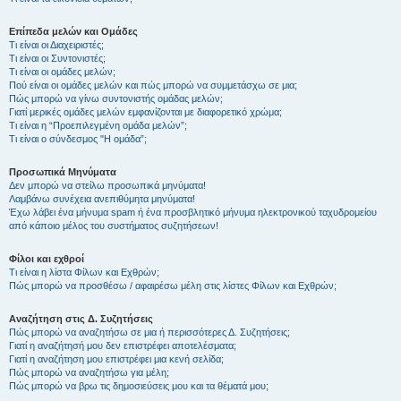
Επίπεδα μελών και Ομάδες
Τι είναι οι Διαχειριστές;
Τι είναι οι Συντονιστές;
Τι είναι οι ομάδες μελών;
Πού είναι οι ομάδες μελών και πώς μπορώ να συμμετάσχω σε μια;
Πώς μπορώ να γίνω συντονιστής ομάδας μελών;
Γιατί μερικές ομάδες μελών εμφανίζονται με διαφορετικό χρώμα;
Τι είναι η “Προεπιλεγμένη ομάδα μελών”;
Τι είναι ο σύνδεσμος "Η ομάδα”;
Προσωπικά Μηνύματα
Δεν μπορώ να στείλω προσωπικά μηνύματα!
Λαμβάνω συνέχεια ανεπιθύμητα μηνύματα!
Έχω λάβει ένα μήνυμα spam ή ένα προσβλητικό μήνυμα ηλεκτρονικού ταχυδρομείου
από κάποιο μέλος του συστήματος συζητήσεων!
Φίλοι και εχθροί
Τι είναι η λίστα Φίλων και Εχθρών;
Πώς μπορώ να προσθέσω / αφαιρέσω μέλη στις λίστες Φίλων και Εχθρών;
Αναζήτηση στις Δ. Συζητήσεις
Πώς μπορώ να αναζητήσω σε μια ή περισσότερες Δ. Συζητήσεις;
Γιατί η αναζήτησή μου δεν επιστρέφει αποτελέσματα;
Γιατί η αναζήτηση μου επιστρέφει μια κενή σελίδα;
Πώς μπορώ να αναζητήσω για μέλη;
Πώς μπορώ να βρω τις δημοσιεύσεις μου και τα θέματά μου;