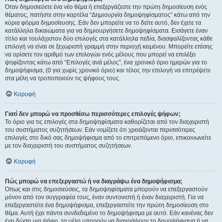
Όταν δημοσιεύετε ένα νέο θέμα ή επεξεργάζεστε την πρώτη δημοσίευση ενός
θέματος, πατήστε στην καρτέλα “Δημιουργία δημοψηφίσματος” κάτω από την
κύρια φόρμα δημοσίευσης. Εάν δεν μπορείτε να το δείτε αυτό, δεν έχετε τα
κατάλληλα δικαιώματα για να δημιουργήσετε δημοψηφίσματα. Εισάγετε έναν
τίτλο και τουλάχιστον δύο επιλογές στα κατάλληλα πεδία, διασφαλίζοντας κάθε
επιλογή να είναι σε ξεχωριστή γραμμή στην περιοχή κειμένου. Μπορείτε επίσης
να ορίσετε τον αριθμό των επιλογών ενός μέλους που μπορεί να επιλέξει
ψηφίζοντας κάτω από “Επιλογές ανά μέλος”, ένα χρονικό όριο ημερών για το
δημοψήφισμα, (0 για χωρίς χρονικό όριο) και τέλος την επιλογή να επιτρέψετε
στα μέλη να τροποποιούν τις ψήφους τους.
Κορυφή
Γιατί δεν μπορώ να προσθέσω περισσότερες επιλογές ψήφων;
Το όριο για τις επιλογές στα δημοψηφίσματα καθορίζεται από τον διαχειριστή
του συστήματος συζητήσεων. Εάν νομίζετε ότι χρειάζονται περισσότερες
επιλογές στο δικό σας δημοψήφισμα από το επιτρεπόμενο όριο, επικοινωνείτε
με τον διαχειριστή του συστήματος συζητήσεων.
Κορυφή
Πώς μπορώ να επεξεργαστώ ή να διαγράψω ένα δημοψήφισμα;
Όπως και στις δημοσιεύσεις, τα δημοψηφίσματα μπορούν να επεξεργαστούν
μόνον από τον συγγραφέα τους, έναν συντονιστή ή έναν διαχειριστή. Για να
επεξεργαστείτε ένα δημοψήφισμα, επεξεργαστείτε την πρώτη δημοσίευση στο
θέμα. Αυτή έχει πάντα συνδεδεμένο το δημοψήφισμα με αυτό. Εάν κανένας δεν
έχει δώσει μια ψήφο, τα μέλη μπορούν να διαγράψουν το δημοψήφισμα ή να