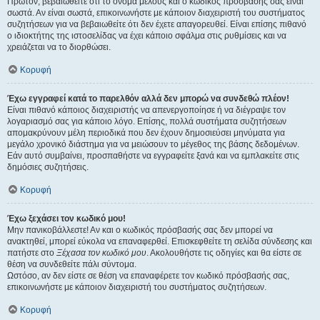
Πρώτον, βεβαιωθείτε ότι το όνομα μέλους και ο κωδικός πρόσβασής σας είναι
σωστά. Αν είναι σωστά, επικοινωνήστε με κάποιον διαχειριστή του συστήματος
συζητήσεων για να βεβαιωθείτε ότι δεν έχετε απαγορευθεί. Είναι επίσης πιθανό
ο ιδιοκτήτης της ιστοσελίδας να έχει κάποιο σφάλμα στις ρυθμίσεις και να
χρειάζεται να το διορθώσει.
Κορυφή
Έχω εγγραφεί κατά το παρελθόν αλλά δεν μπορώ να συνδεθώ πλέον!
Είναι πιθανό κάποιος διαχειριστής να απενεργοποίησε ή να διέγραψε τον
λογαριασμό σας για κάποιο λόγο. Επίσης, πολλά συστήματα συζητήσεων
απομακρύνουν μέλη περιοδικά που δεν έχουν δημοσιεύσει μηνύματα για
μεγάλο χρονικό διάστημα για να μειώσουν το μέγεθος της βάσης δεδομένων.
Εάν αυτό συμβαίνει, προσπαθήστε να εγγραφείτε ξανά και να εμπλακείτε στις
δημόσιες συζητήσεις.
Κορυφή
Έχω ξεχάσει τον κωδικό μου!
Μην πανικοβάλλεστε! Αν και ο κωδικός πρόσβασής σας δεν μπορεί να
ανακτηθεί, μπορεί εύκολα να επαναφερθεί. Επισκεφθείτε τη σελίδα σύνδεσης και
πατήστε στο
Ξέχασα τον κωδικό μου
. Ακολουθήστε τις οδηγίες και θα είστε σε
θέση να συνδεθείτε πάλι σύντομα.
Ωστόσο, αν δεν είστε σε θέση να επαναφέρετε τον κωδικό πρόσβασής σας,
επικοινωνήστε με κάποιον διαχειριστή του συστήματος συζητήσεων.
Κορυφή