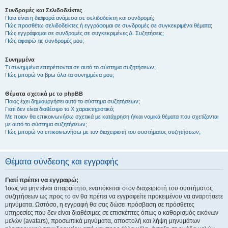
Συνδρομές και Σελιδοδείκτες
Ποια είναι η διαφορά ανάμεσα σε σελιδοδείκτη και συνδρομή;
Πώς προσθέτω σελιδοδείκτες ή εγγράφομαι σε συνδρομές σε συγκεκριμένα θέματα;
Πώς εγγράφομαι σε συνδρομές σε συγκεκριμένες Δ. Συζητήσεις;
Πώς αφαιρώ τις συνδρομές μου;
Συνημμένα
Τι συνημμένα επιτρέπονται σε αυτό το σύστημα συζητήσεων;
Πώς μπορώ να βρω όλα τα συνημμένα μου;
Θέματα σχετικά με το phpBB
Ποιος έχει δημιουργήσει αυτό το σύστημα συζητήσεων;
Γιατί δεν είναι διαθέσιμο το Χ χαρακτηριστικό;
Με ποιον θα επικοινωνήσω σχετικά με κατάχρηση ή/και νομικά θέματα που σχετίζονται
με αυτό το σύστημα συζητήσεων;
Πώς μπορώ να επικοινωνήσω με τον διαχειριστή του συστήματος συζητήσεων;
Θέματα σύνδεσης και εγγραφής
Γιατί πρέπει να εγγραφώ;
Ίσως να μην είναι απαραίτητο, εναπόκειται στον διαχειριστή του συστήματος
συζητήσεων ως προς το αν θα πρέπει να εγγραφείτε προκειμένου να αναρτήσετε
μηνύματα. Ωστόσο, η εγγραφή θα σας δώσει πρόσβαση σε πρόσθετες
υπηρεσίες που δεν είναι διαθέσιμες σε επισκέπτες όπως ο καθορισμός εικόνων
μελών (avatars), προσωπικά μηνύματα, αποστολή και λήψη μηνυμάτων