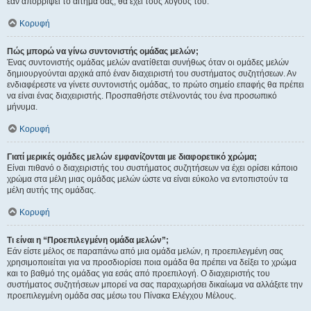
εάν απορρίψει το αίτημα σας, θα έχει τους λόγους του.
Κορυφή
Πώς μπορώ να γίνω συντονιστής ομάδας μελών;
Ένας συντονιστής ομάδας μελών ανατίθεται συνήθως όταν οι ομάδες μελών
δημιουργούνται αρχικά από έναν διαχειριστή του συστήματος συζητήσεων. Αν
ενδιαφέρεστε να γίνετε συντονιστής ομάδας, το πρώτο σημείο επαφής θα πρέπει
να είναι ένας διαχειριστής. Προσπαθήστε στέλνοντάς του ένα προσωπικό
μήνυμα.
Κορυφή
Γιατί μερικές ομάδες μελών εμφανίζονται με διαφορετικό χρώμα;
Είναι πιθανό ο διαχειριστής του συστήματος συζητήσεων να έχει ορίσει κάποιο
χρώμα στα μέλη μιας ομάδας μελών ώστε να είναι εύκολο να εντοπιστούν τα
μέλη αυτής της ομάδας.
Κορυφή
Τι είναι η “Προεπιλεγμένη ομάδα μελών”;
Εάν είστε μέλος σε παραπάνω από μια ομάδα μελών, η προεπιλεγμένη σας
χρησιμοποιείται για να προσδιορίσει ποια ομάδα θα πρέπει να δείξει το χρώμα
και το βαθμό της ομάδας για εσάς από προεπιλογή. Ο διαχειριστής του
συστήματος συζητήσεων μπορεί να σας παραχωρήσει δικαίωμα να αλλάξετε την
προεπιλεγμένη ομάδα σας μέσω του Πίνακα Ελέγχου Μέλους.