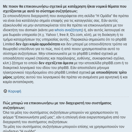
Με ποιον θα επικοινωνήσω σχετικά με κατάχρηση ή/και νομικά θέματα που
σχετίζονται με αυτό το σύστημα συζητήσεων;
Σε οποιονδήποτε διαχειριστή που αναγράφεται στη σελίδα “Η Ομάδα” θα πρέπει
να είναι ένα κατάλληλο σημείο επαφής για τις καταγγελίες σας. Εάν αυτός
εξακολουθεί να μην ανταποκρίνεται τότε θα πρέπει να επικοινωνήσετε με τον
ιδιοκτήτη του domain (κάντε μια
whois αναζήτηση
) ή, εάν αυτός λειτουργεί σε
μια δωρεάν υπηρεσία (π.χ. Yahoo !, free.fr, f2s.com, κλπ), με τη διοίκηση ή το
τμήμα καταχρήσεων της υπηρεσίας αυτής. Παρακαλώ σημειώστε ότι το phpBB
Limited
δεν έχει καμία αρμοδιότητα
και δεν μπορεί με οποιονδήποτε τρόπο να
θεωρηθεί υπεύθυνο για το πώς, πού ή από ποιον χρησιμοποιείται αυτό το
σύστημα συζητήσεων. Μην επικοινωνείτε με το phpBB Limited σχετικά με
οποιαδήποτε νομικό (παύσης και παράλειψης, ευθύνης, συκοφαντικό σχόλιο,
κλπ.) ζήτημα το οποίο
δεν σχετίζεται άμεσα
με την ιστοσελίδα phpBB.com ή το
διακριτικό λογισμικό του ιδίου του phpBB. Εάν αποστείλετε μήνυμα
ηλεκτρονικού ταχυδρομείου στο phpBB Limited σχετικά
με οποιοδήποτε τρίτο
μέρος
χρήσης αυτού του λογισμικού θα πρέπει να αναμένετε μια αρνητική ή και
καμία ανταπόκριση.
Κορυφή
Πώς μπορώ να επικοινωνήσω με τον διαχειριστή του συστήματος
συζητήσεων;
Όλα τα μέλη του συστήματος συζητήσεων μπορούν να χρησιμοποιούν τη
φόρμα “Επικοινωνήστε μαζί μας”, εάν η επιλογή είναι ενεργοποιημένη από τον
διαχειριστή του συστήματος συζητήσεων.
Τα μέλη του συστήματος συζητήσεων μπορούν επίσης να χρησιμοποιούν τον
σύνδεσμο “Η ομάδα”.