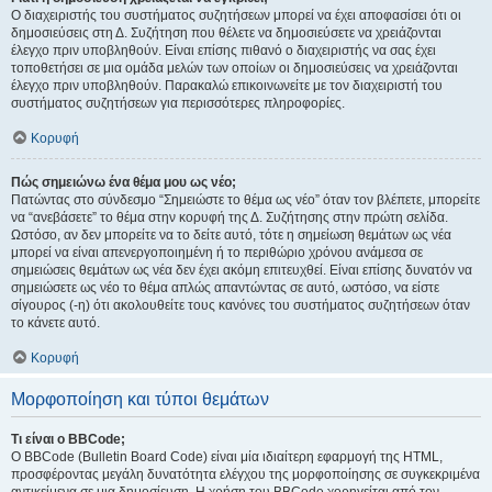
Ο διαχειριστής του συστήματος συζητήσεων μπορεί να έχει αποφασίσει ότι οι
δημοσιεύσεις στη Δ. Συζήτηση που θέλετε να δημοσιεύσετε να χρειάζονται
έλεγχο πριν υποβληθούν. Είναι επίσης πιθανό ο διαχειριστής να σας έχει
τοποθετήσει σε μια ομάδα μελών των οποίων οι δημοσιεύσεις να χρειάζονται
έλεγχο πριν υποβληθούν. Παρακαλώ επικοινωνείτε με τον διαχειριστή του
συστήματος συζητήσεων για περισσότερες πληροφορίες.
Κορυφή
Πώς σημειώνω ένα θέμα μου ως νέο;
Πατώντας στο σύνδεσμο “Σημειώστε το θέμα ως νέο” όταν τον βλέπετε, μπορείτε
να “ανεβάσετε” το θέμα στην κορυφή της Δ. Συζήτησης στην πρώτη σελίδα.
Ωστόσο, αν δεν μπορείτε να το δείτε αυτό, τότε η σημείωση θεμάτων ως νέα
μπορεί να είναι απενεργοποιημένη ή το περιθώριο χρόνου ανάμεσα σε
σημειώσεις θεμάτων ως νέα δεν έχει ακόμη επιτευχθεί. Είναι επίσης δυνατόν να
σημειώσετε ως νέο το θέμα απλώς απαντώντας σε αυτό, ωστόσο, να είστε
σίγουρος (-η) ότι ακολουθείτε τους κανόνες του συστήματος συζητήσεων όταν
το κάνετε αυτό.
Κορυφή
Μορφοποίηση και τύποι θεμάτων
Τι είναι ο BBCode;
Ο BBCode (Bulletin Board Code) είναι μία ιδιαίτερη εφαρμογή της HTML,
προσφέροντας μεγάλη δυνατότητα ελέγχου της μορφοποίησης σε συγκεκριμένα