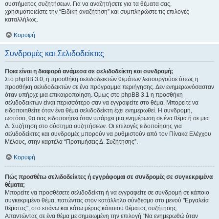
συστήματος συζητήσεων. Για να αναζητήσετε για τα θέματα σας,
χρησιμοποιείστε την “Ειδική αναζήτηση” και συμπληρώστε τις επιλογές
καταλλήλως.
Κορυφή
Συνδρομές και Σελιδοδείκτες
Ποια είναι η διαφορά ανάμεσα σε σελιδοδείκτη και συνδρομή;
Στο phpBB 3.0, η προσθήκη σελιδοδεικτών θεμάτων λειτουργούσε όπως η
προσθήκη σελιδοδεικτών σε ένα πρόγραμμα περιήγησης. Δεν ενημερωνόσασταν
όταν υπήρχε μια επικαιροποίηση. Όμως στο phpBB 3.1 η προσθήκη
σελιδοδεικτών είναι περισσότερο σαν να εγγραφείτε στο θέμα. Μπορείτε να
ειδοποιηθείτε όταν ένα θέμα σελιδοδείκτη έχει ενημερωθεί. Η συνδρομή,
ωστόσο, θα σας ειδοποιήσει όταν υπάρχει μια ενημέρωση σε ένα θέμα ή σε μια
Δ. Συζήτηση στο σύστημα συζητήσεων. Οι επιλογές ειδοποίησης για
σελιδοδείκτες και συνδρομές μπορούν να ρυθμιστούν από τον Πίνακα Ελέγχου
Μέλους, στην καρτέλα “Προτιμήσεις Δ. Συζήτησης”.
Κορυφή
Πώς προσθέτω σελιδοδείκτες ή εγγράφομαι σε συνδρομές σε συγκεκριμένα
θέματα;
Μπορείτε να προσθέσετε σελιδοδείκτη ή να εγγραφείτε σε συνδρομή σε κάποιο
συγκεκριμένο θέμα, πατώντας στον κατάλληλο σύνδεσμο στο μενού "Εργαλεία
θέματος", στο επάνω και κάτω μέρος κάποιου θέματος συζήτησης.
Απαντώντας σε ένα θέμα με σημειωμένη την επιλογή “Να ενημερωθώ όταν