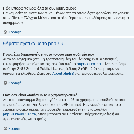
Πώς μπορώ να βρω όλα τα συνημμένα μου;
Για να βρείτε τη λίστα των συνημμένων σας τα οποία έχετε φορτώσει, πηγαίνετε
στον Πίνακα Ελέγχου Μέλους και ακολουθήστε τους συνδέσμους στην ενότητα
συνημμένων.
Κορυφή
Θέματα σχετικά με το phpBB
Ποιος έχει δημιουργήσει αυτό το σύστημα συζητήσεων;
Αυτό το λογισμικό (στη μη τροποποιημένη του έκδοση) έχει υλοποιηθεί,
κυκλοφορήσει και είναι κατοχυρωμένο από το
phpBB Limited
. Είναι διαθέσιμο
υπό την GNU General Public License, έκδοση 2 (GPL-2.0) και μπορεί να
διανεμηθεί ελεύθερα. Δείτε στο
About phpBB
για περισσότερες λεπτομέρειες.
Κορυφή
Γιατί δεν είναι διαθέσιμο το Χ χαρακτηριστικό;
Αυτό το πρόγραμμα δημιουργήθηκε και η άδεια χρήσης του αποδόθηκε από
την ομάδα ανάπτυξης λογισμικού phpBB Limited. Εάν νομίζετε ότι κάποιο
χαρακτηριστικό πρέπει να προστεθεί, επισκεφθείτε την ιστοσελίδα
phpBB Ideas Centre
, όπου μπορείτε να ψηφίσετε υπάρχουσες ιδέες ή να
προτείνετε νέες λειτουργίες.
Κορυφή