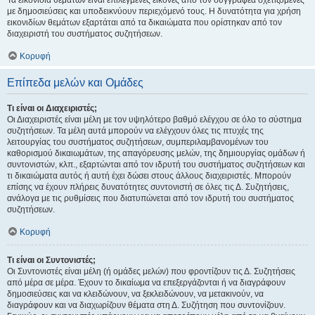
Τα εικονίδια θεμάτων είναι επιλεγμένες εικόνες από τον συγγραφέα σχετιζόμενες
με δημοσιεύσεις και υποδεικνύουν περιεχόμενό τους. Η δυνατότητα για χρήση
εικονιδίων θεμάτων εξαρτάται από τα δικαιώματα που ορίστηκαν από τον
διαχειριστή του συστήματος συζητήσεων.
Κορυφή
Επίπεδα μελών και Ομάδες
Τι είναι οι Διαχειριστές;
Οι Διαχειριστές είναι μέλη με τον υψηλότερο βαθμό ελέγχου σε όλο το σύστημα
συζητήσεων. Τα μέλη αυτά μπορούν να ελέγχουν όλες τις πτυχές της
λειτουργίας του συστήματος συζητήσεων, συμπεριλαμβανομένων του
καθορισμού δικαιωμάτων, της απαγόρευσης μελών, της δημιουργίας ομάδων ή
συντονιστών, κλπ., εξαρτώνται από τον ιδρυτή του συστήματος συζητήσεων και
τι δικαιώματα αυτός ή αυτή έχει δώσει στους άλλους διαχειριστές. Μπορούν
επίσης να έχουν πλήρεις δυνατότητες συντονιστή σε όλες τις Δ. Συζητήσεις,
ανάλογα με τις ρυθμίσεις που διατυπώνεται από τον ιδρυτή του συστήματος
συζητήσεων.
Κορυφή
Τι είναι οι Συντονιστές;
Οι Συντονιστές είναι μέλη (ή ομάδες μελών) που φροντίζουν τις Δ. Συζητήσεις
από μέρα σε μέρα. Έχουν το δικαίωμα να επεξεργάζονται ή να διαγράφουν
δημοσιεύσεις και να κλειδώνουν, να ξεκλειδώνουν, να μετακινούν, να
διαγράφουν και να διαχωρίζουν θέματα στη Δ. Συζήτηση που συντονίζουν.