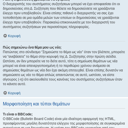
Ο διαχειριστής του συστήματος συζητήσεων μπορεί να έχει αποφασίσει ότι οι
δημοσιεύσεις στη Δ. Συζήτηση που θέλετε να δημοσιεύσετε να χρειάζονται
έλεγχο πριν υποβληθούν. Είναι επίσης πιθανό ο διαχειριστής να σας έχει
τοποθετήσει σε μια ομάδα μελών των οποίων οι δημοσιεύσεις να χρειάζονται
έλεγχο πριν υποβληθούν. Παρακαλώ επικοινωνείτε με τον διαχειριστή του
συστήματος συζητήσεων για περισσότερες πληροφορίες.
Κορυφή
Πώς σημειώνω ένα θέμα μου ως νέο;
Πατώντας στο σύνδεσμο “Σημειώστε το θέμα ως νέο” όταν τον βλέπετε, μπορείτε
να “ανεβάσετε” το θέμα στην κορυφή της Δ. Συζήτησης στην πρώτη σελίδα.
Ωστόσο, αν δεν μπορείτε να το δείτε αυτό, τότε η σημείωση θεμάτων ως νέα
μπορεί να είναι απενεργοποιημένη ή το περιθώριο χρόνου ανάμεσα σε
σημειώσεις θεμάτων ως νέα δεν έχει ακόμη επιτευχθεί. Είναι επίσης δυνατόν να
σημειώσετε ως νέο το θέμα απλώς απαντώντας σε αυτό, ωστόσο, να είστε
σίγουρος (-η) ότι ακολουθείτε τους κανόνες του συστήματος συζητήσεων όταν
το κάνετε αυτό.
Κορυφή
Μορφοποίηση και τύποι θεμάτων
Τι είναι ο BBCode;
Ο BBCode (Bulletin Board Code) είναι μία ιδιαίτερη εφαρμογή της HTML,
προσφέροντας μεγάλη δυνατότητα ελέγχου της μορφοποίησης σε συγκεκριμένα