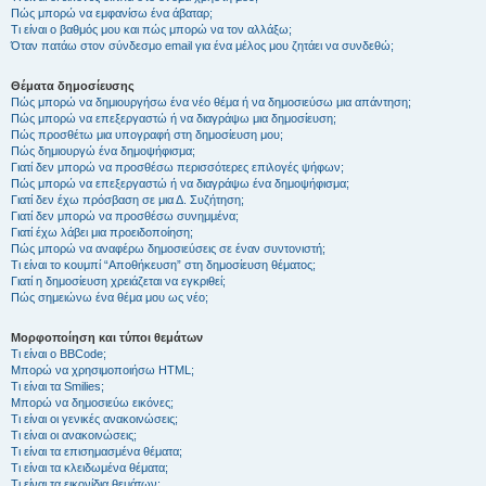
Πώς μπορώ να εμφανίσω ένα άβαταρ;
Τι είναι ο βαθμός μου και πώς μπορώ να τον αλλάξω;
Όταν πατάω στον σύνδεσμο email για ένα μέλος μου ζητάει να συνδεθώ;
Θέματα δημοσίευσης
Πώς μπορώ να δημιουργήσω ένα νέο θέμα ή να δημοσιεύσω μια απάντηση;
Πώς μπορώ να επεξεργαστώ ή να διαγράψω μια δημοσίευση;
Πώς προσθέτω μια υπογραφή στη δημοσίευση μου;
Πώς δημιουργώ ένα δημοψήφισμα;
Γιατί δεν μπορώ να προσθέσω περισσότερες επιλογές ψήφων;
Πώς μπορώ να επεξεργαστώ ή να διαγράψω ένα δημοψήφισμα;
Γιατί δεν έχω πρόσβαση σε μια Δ. Συζήτηση;
Γιατί δεν μπορώ να προσθέσω συνημμένα;
Γιατί έχω λάβει μια προειδοποίηση;
Πώς μπορώ να αναφέρω δημοσιεύσεις σε έναν συντονιστή;
Τι είναι το κουμπί “Αποθήκευση” στη δημοσίευση θέματος;
Γιατί η δημοσίευση χρειάζεται να εγκριθεί;
Πώς σημειώνω ένα θέμα μου ως νέο;
Μορφοποίηση και τύποι θεμάτων
Τι είναι ο BBCode;
Μπορώ να χρησιμοποιήσω HTML;
Τι είναι τα Smilies;
Μπορώ να δημοσιεύω εικόνες;
Τι είναι οι γενικές ανακοινώσεις;
Τι είναι οι ανακοινώσεις;
Τι είναι τα επισημασμένα θέματα;
Τι είναι τα κλειδωμένα θέματα;
Τι είναι τα εικονίδια θεμάτων;