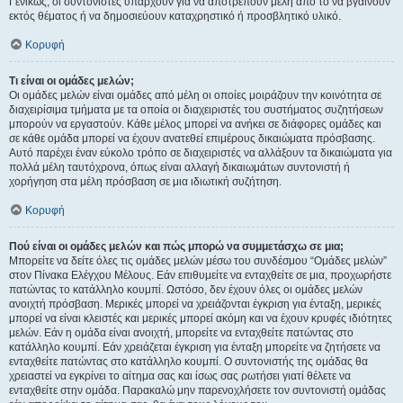
Γενικώς, οι συντονιστές υπάρχουν για να αποτρέπουν μέλη από το να βγαίνουν
εκτός θέματος ή να δημοσιεύουν καταχρηστικό ή προσβλητικό υλικό.
Κορυφή
Τι είναι οι ομάδες μελών;
Οι ομάδες μελών είναι ομάδες από μέλη οι οποίες μοιράζουν την κοινότητα σε
διαχειρίσιμα τμήματα με τα οποία οι διαχειριστές του συστήματος συζητήσεων
μπορούν να εργαστούν. Κάθε μέλος μπορεί να ανήκει σε διάφορες ομάδες και
σε κάθε ομάδα μπορεί να έχουν ανατεθεί επιμέρους δικαιώματα πρόσβασης.
Αυτό παρέχει έναν εύκολο τρόπο σε διαχειριστές να αλλάξουν τα δικαιώματα για
πολλά μέλη ταυτόχρονα, όπως είναι αλλαγή δικαιωμάτων συντονιστή ή
χορήγηση στα μέλη πρόσβαση σε μια ιδιωτική συζήτηση.
Κορυφή
Πού είναι οι ομάδες μελών και πώς μπορώ να συμμετάσχω σε μια;
Μπορείτε να δείτε όλες τις ομάδες μελών μέσω του συνδέσμου “Ομάδες μελών”
στον Πίνακα Ελέγχου Μέλους. Εάν επιθυμείτε να ενταχθείτε σε μια, προχωρήστε
πατώντας το κατάλληλο κουμπί. Ωστόσο, δεν έχουν όλες οι ομάδες μελών
ανοιχτή πρόσβαση. Μερικές μπορεί να χρειάζονται έγκριση για ένταξη, μερικές
μπορεί να είναι κλειστές και μερικές μπορεί ακόμη και να έχουν κρυφές ιδιότητες
μελών. Εάν η ομάδα είναι ανοιχτή, μπορείτε να ενταχθείτε πατώντας στο
κατάλληλο κουμπί. Εάν χρειάζεται έγκριση για ένταξη μπορείτε να ζητήσετε να
ενταχθείτε πατώντας στο κατάλληλο κουμπί. Ο συντονιστής της ομάδας θα
χρειαστεί να εγκρίνει το αίτημα σας και ίσως σας ρωτήσει γιατί θέλετε να
ενταχθείτε στην ομάδα. Παρακαλώ μην παρενοχλήσετε τον συντονιστή ομάδας