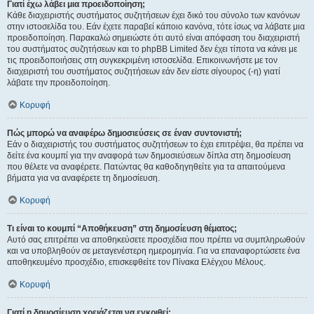
Γιατί έχω λάβει μια προειδοποίηση;
Κάθε διαχειριστής συστήματος συζητήσεων έχει δικό του σύνολο των κανόνων
στην ιστοσελίδα του. Εάν έχετε παραβεί κάποιο κανόνα, τότε ίσως να λάβατε μια
προειδοποίηση. Παρακαλώ σημειώστε ότι αυτό είναι απόφαση του διαχειριστή
του συστήματος συζητήσεων και το phpBB Limited δεν έχει τίποτα να κάνει με
τις προειδοποιήσεις στη συγκεκριμένη ιστοσελίδα. Επικοινωνήστε με τον
διαχειριστή του συστήματος συζητήσεων εάν δεν είστε σίγουρος (-η) γιατί
λάβατε την προειδοποίηση.
Κορυφή
Πώς μπορώ να αναφέρω δημοσιεύσεις σε έναν συντονιστή;
Εάν ο διαχειριστής του συστήματος συζητήσεων το έχει επιτρέψει, θα πρέπει να
δείτε ένα κουμπί για την αναφορά των δημοσιεύσεων δίπλα στη δημοσίευση
που θέλετε να αναφέρετε. Πατώντας θα καθοδηγηθείτε για τα απαιτούμενα
βήματα για να αναφέρετε τη δημοσίευση.
Κορυφή
Τι είναι το κουμπί “Αποθήκευση” στη δημοσίευση θέματος;
Αυτό σας επιτρέπει να αποθηκεύσετε προσχέδια που πρέπει να συμπληρωθούν
και να υποβληθούν σε μεταγενέστερη ημερομηνία. Για να επαναφορτώσετε ένα
αποθηκευμένο προσχέδιο, επισκεφθείτε τον Πίνακα Ελέγχου Μέλους.
Κορυφή
Γιατί η δημοσίευση χρειάζεται να εγκριθεί;