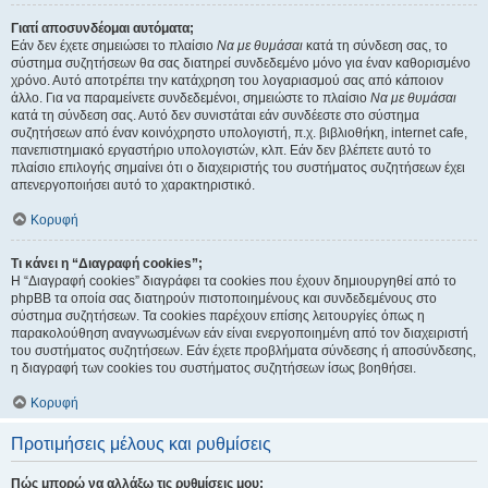
Γιατί αποσυνδέομαι αυτόματα;
Εάν δεν έχετε σημειώσει το πλαίσιο
Να με θυμάσαι
κατά τη σύνδεση σας, το
σύστημα συζητήσεων θα σας διατηρεί συνδεδεμένο μόνο για έναν καθορισμένο
χρόνο. Αυτό αποτρέπει την κατάχρηση του λογαριασμού σας από κάποιον
άλλο. Για να παραμείνετε συνδεδεμένοι, σημειώστε το πλαίσιο
Να με θυμάσαι
κατά τη σύνδεση σας. Αυτό δεν συνιστάται εάν συνδέεστε στο σύστημα
συζητήσεων από έναν κοινόχρηστο υπολογιστή, π.χ. βιβλιοθήκη, internet cafe,
πανεπιστημιακό εργαστήριο υπολογιστών, κλπ. Εάν δεν βλέπετε αυτό το
πλαίσιο επιλογής σημαίνει ότι ο διαχειριστής του συστήματος συζητήσεων έχει
απενεργοποιήσει αυτό το χαρακτηριστικό.
Κορυφή
Τι κάνει η “Διαγραφή cookies”;
Η “Διαγραφή cookies” διαγράφει τα cookies που έχουν δημιουργηθεί από το
phpBB τα οποία σας διατηρούν πιστοποιημένους και συνδεδεμένους στο
σύστημα συζητήσεων. Τα cookies παρέχουν επίσης λειτουργίες όπως η
παρακολούθηση αναγνωσμένων εάν είναι ενεργοποιημένη από τον διαχειριστή
του συστήματος συζητήσεων. Εάν έχετε προβλήματα σύνδεσης ή αποσύνδεσης,
η διαγραφή των cookies του συστήματος συζητήσεων ίσως βοηθήσει.
Κορυφή
Προτιμήσεις μέλους και ρυθμίσεις
Πώς μπορώ να αλλάξω τις ρυθμίσεις μου;