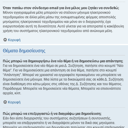
Όταν πατάω στον σύνδεσμο email για ένα μέλος μου ζητάει να συνδεθώ;
Μόνον εγγεγραμμένα μέλη μπορούν να στείλουν μήνυμα ηλεκτρονικού
ταχυδρομείου σε άλλα μέλη μέσω της ενσωματωμένης φόρμας αποστολής
μηνύματος ηλεκτρονικού ταχυδρομείου και μόνο αν ο διαχειριστής έχει
ενεργοποιήσει αυτή τη δυνατότητα. Αυτό γίνεται για να αποτραπεί η κακόβουλη
χρήση του συστήματος ηλεκτρονικού ταχυδρομείου από ανώνυμα μέλη.
Κορυφή
Θέματα δημοσίευσης
Πώς μπορώ να δημιουργήσω ένα νέο θέμα ή να δημοσιεύσω μια απάντηση;
Για να δημοσιεύσετε ένα νέο θέμα σε μια Δ. Συζήτηση, πατήστε στο κουμπί “Νέο
θέμα”. Για να δημοσιεύσετε μια απάντηση σε ένα θέμα, πατήστε στο κουμπί
“Απάντηση”. Μπορεί να χρειαστεί να εγγραφείτε προκειμένου να μπορέσετε να
δημοσιεύσετε ένα μήνυμα. Μια λίστα με τα δικαιώματά σας σε κάθε Δ. Συζήτηση
είναι διαθέσιμη στο κάτω μέρος στις οθόνες της Δ. Συζήτησης και του θέματος.
Παράδειγμα: Μπορείτε να δημοσιεύετε νέα θέματα, Μπορείτε να επισυνάπτετε
αρχεία, κλπ.
Κορυφή
Πώς μπορώ να επεξεργαστώ ή να διαγράψω μια δημοσίευση;
Εάν δεν είστε διαχειριστής του συστήματος συζητήσεων ή συντονιστής,
μπορείτε να επεξεργαστείτε ή να διαγράψετε μόνον τα δικά σας μηνύματα.
Μπορείτε να επεξεργαστείτε μια δημοσίευση πατώντας στο κουμπί επεξεργασίας