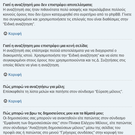
Γιατί η αναζήτησή μου δεν επιστρέφει αποτελέσματα;
Η αναζήτησή σας ήταν πιθανότατα πολύ ασαφής και περιελάμβανε πολλούς
κοινούς όρους που δεν έχουν καταχωρηθεί στο ευρετήριο από το phpBB. Γίνετε
πιο συγκεκριμένοι και χρησιμοποιήσετε τις επιλογές που είναι διαθέσιμες στην
“Ειδική αναζήτηση”.
Κορυφή
Γιατί η αναζήτηση μου επιστρέφει μια κενή σελίδα;
Η αναζήτησή σας επέστρεψε πολλά αποτελέσματα για να διαχειριστεί ο
διακομιστής ιστού. Χρησιμοποιήστε την “Ειδική αναζήτηση” και να είστε πιο
συγκεκριμένοι στους όρους που χρησιμοποιούνται και τις Δ. Συζητήσεις στις
οποίες θέλετε να γίνει η αναζήτηση.
Κορυφή
Πώς μπορώ να αναζητήσω για μέλη;
Επίσκεφθείτε τη λίστα μελών και πατήστε στον σύνδεσμο “Εύρεση μέλους”.
Κορυφή
Πώς μπορώ να βρω τις δημοσιεύσεις μου και τα θέματά μου;
Οι δημοσιεύσεις σας μπορούν να ανακτηθούν είτε πατώντας στον σύνδεσμο
“Εμφάνιση των δημοσιεύσεών σας” στον Πίνακα Ελέγχου Μέλους, είτε πατώντας
στον σύνδεσμο “Αναζήτηση δημοσιεύσεων μέλους” μέσω της σελίδας του
προφίλ σας ή πατώντας στο μενού “Γρήγορες συνδέσεις” στην κορυφή του