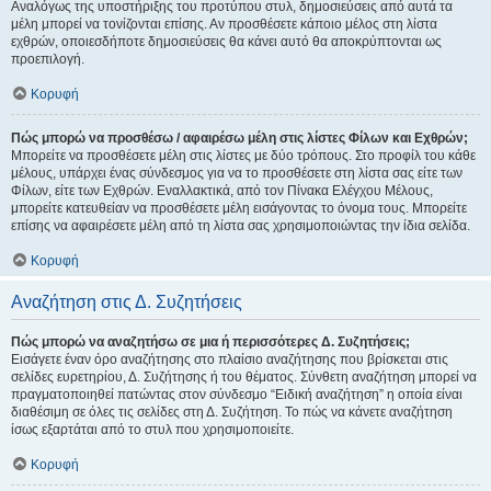
Αναλόγως της υποστήριξης του προτύπου στυλ, δημοσιεύσεις από αυτά τα
μέλη μπορεί να τονίζονται επίσης. Αν προσθέσετε κάποιο μέλος στη λίστα
εχθρών, οποιεσδήποτε δημοσιεύσεις θα κάνει αυτό θα αποκρύπτονται ως
προεπιλογή.
Κορυφή
Πώς μπορώ να προσθέσω / αφαιρέσω μέλη στις λίστες Φίλων και Εχθρών;
Μπορείτε να προσθέσετε μέλη στις λίστες με δύο τρόπους. Στο προφίλ του κάθε
μέλους, υπάρχει ένας σύνδεσμος για να το προσθέσετε στη λίστα σας είτε των
Φίλων, είτε των Εχθρών. Εναλλακτικά, από τον Πίνακα Ελέγχου Μέλους,
μπορείτε κατευθείαν να προσθέσετε μέλη εισάγοντας το όνομα τους. Μπορείτε
επίσης να αφαιρέσετε μέλη από τη λίστα σας χρησιμοποιώντας την ίδια σελίδα.
Κορυφή
Αναζήτηση στις Δ. Συζητήσεις
Πώς μπορώ να αναζητήσω σε μια ή περισσότερες Δ. Συζητήσεις;
Εισάγετε έναν όρο αναζήτησης στο πλαίσιο αναζήτησης που βρίσκεται στις
σελίδες ευρετηρίου, Δ. Συζήτησης ή του θέματος. Σύνθετη αναζήτηση μπορεί να
πραγματοποιηθεί πατώντας στον σύνδεσμο “Ειδική αναζήτηση” η οποία είναι
διαθέσιμη σε όλες τις σελίδες στη Δ. Συζήτηση. Το πώς να κάνετε αναζήτηση
ίσως εξαρτάται από το στυλ που χρησιμοποιείτε.
Κορυφή