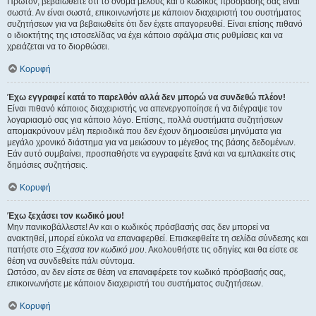
Πρώτον, βεβαιωθείτε ότι το όνομα μέλους και ο κωδικός πρόσβασής σας είναι
σωστά. Αν είναι σωστά, επικοινωνήστε με κάποιον διαχειριστή του συστήματος
συζητήσεων για να βεβαιωθείτε ότι δεν έχετε απαγορευθεί. Είναι επίσης πιθανό
ο ιδιοκτήτης της ιστοσελίδας να έχει κάποιο σφάλμα στις ρυθμίσεις και να
χρειάζεται να το διορθώσει.
Κορυφή
Έχω εγγραφεί κατά το παρελθόν αλλά δεν μπορώ να συνδεθώ πλέον!
Είναι πιθανό κάποιος διαχειριστής να απενεργοποίησε ή να διέγραψε τον
λογαριασμό σας για κάποιο λόγο. Επίσης, πολλά συστήματα συζητήσεων
απομακρύνουν μέλη περιοδικά που δεν έχουν δημοσιεύσει μηνύματα για
μεγάλο χρονικό διάστημα για να μειώσουν το μέγεθος της βάσης δεδομένων.
Εάν αυτό συμβαίνει, προσπαθήστε να εγγραφείτε ξανά και να εμπλακείτε στις
δημόσιες συζητήσεις.
Κορυφή
Έχω ξεχάσει τον κωδικό μου!
Μην πανικοβάλλεστε! Αν και ο κωδικός πρόσβασής σας δεν μπορεί να
ανακτηθεί, μπορεί εύκολα να επαναφερθεί. Επισκεφθείτε τη σελίδα σύνδεσης και
πατήστε στο
Ξέχασα τον κωδικό μου
. Ακολουθήστε τις οδηγίες και θα είστε σε
θέση να συνδεθείτε πάλι σύντομα.
Ωστόσο, αν δεν είστε σε θέση να επαναφέρετε τον κωδικό πρόσβασής σας,
επικοινωνήστε με κάποιον διαχειριστή του συστήματος συζητήσεων.
Κορυφή