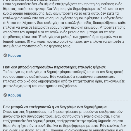
Όταν δημοσιεύετε ένα νέο θέμα ή επεξεργάζεστε την πρώτη δημοσίευση ενός
θέματος, πατήστε στην καρτέλα “Δημιουργία δημοψηφίσματος” κάτω από την
κύρια φόρμα δημοσίευσης. Εάν δεν μπορείτε να το δείτε αυτό, δεν έχετε τα
κατάλληλα δικαιώματα για να δημιουργήσετε δημοψηφίσματα. Εισάγετε έναν
τίτλο και τουλάχιστον δύο επιλογές στα κατάλληλα πεδία, διασφαλίζοντας κάθε
επιλογή να είναι σε ξεχωριστή γραμμή στην περιοχή κειμένου. Μπορείτε επίσης
να ορίσετε τον αριθμό των επιλογών ενός μέλους που μπορεί να επιλέξει
ψηφίζοντας κάτω από “Επιλογές ανά μέλος”, ένα χρονικό όριο ημερών για το
δημοψήφισμα, (0 για χωρίς χρονικό όριο) και τέλος την επιλογή να επιτρέψετε
στα μέλη να τροποποιούν τις ψήφους τους.
Κορυφή
Γιατί δεν μπορώ να προσθέσω περισσότερες επιλογές ψήφων;
Το όριο για τις επιλογές στα δημοψηφίσματα καθορίζεται από τον διαχειριστή
του συστήματος συζητήσεων. Εάν νομίζετε ότι χρειάζονται περισσότερες
επιλογές στο δικό σας δημοψήφισμα από το επιτρεπόμενο όριο, επικοινωνείτε
με τον διαχειριστή του συστήματος συζητήσεων.
Κορυφή
Πώς μπορώ να επεξεργαστώ ή να διαγράψω ένα δημοψήφισμα;
Όπως και στις δημοσιεύσεις, τα δημοψηφίσματα μπορούν να επεξεργαστούν
μόνον από τον συγγραφέα τους, έναν συντονιστή ή έναν διαχειριστή. Για να
επεξεργαστείτε ένα δημοψήφισμα, επεξεργαστείτε την πρώτη δημοσίευση στο
θέμα. Αυτή έχει πάντα συνδεδεμένο το δημοψήφισμα με αυτό. Εάν κανένας δεν
έχει δώσει μια ψήφο, τα μέλη μπορούν να διαγράψουν το δημοψήφισμα ή να