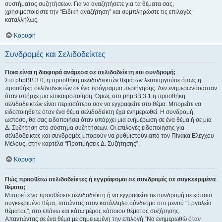
συστήματος συζητήσεων. Για να αναζητήσετε για τα θέματα σας,
χρησιμοποιείστε την “Ειδική αναζήτηση” και συμπληρώστε τις επιλογές
καταλλήλως.
Κορυφή
Συνδρομές και Σελιδοδείκτες
Ποια είναι η διαφορά ανάμεσα σε σελιδοδείκτη και συνδρομή;
Στο phpBB 3.0, η προσθήκη σελιδοδεικτών θεμάτων λειτουργούσε όπως η
προσθήκη σελιδοδεικτών σε ένα πρόγραμμα περιήγησης. Δεν ενημερωνόσασταν
όταν υπήρχε μια επικαιροποίηση. Όμως στο phpBB 3.1 η προσθήκη
σελιδοδεικτών είναι περισσότερο σαν να εγγραφείτε στο θέμα. Μπορείτε να
ειδοποιηθείτε όταν ένα θέμα σελιδοδείκτη έχει ενημερωθεί. Η συνδρομή,
ωστόσο, θα σας ειδοποιήσει όταν υπάρχει μια ενημέρωση σε ένα θέμα ή σε μια
Δ. Συζήτηση στο σύστημα συζητήσεων. Οι επιλογές ειδοποίησης για
σελιδοδείκτες και συνδρομές μπορούν να ρυθμιστούν από τον Πίνακα Ελέγχου
Μέλους, στην καρτέλα “Προτιμήσεις Δ. Συζήτησης”.
Κορυφή
Πώς προσθέτω σελιδοδείκτες ή εγγράφομαι σε συνδρομές σε συγκεκριμένα
θέματα;
Μπορείτε να προσθέσετε σελιδοδείκτη ή να εγγραφείτε σε συνδρομή σε κάποιο
συγκεκριμένο θέμα, πατώντας στον κατάλληλο σύνδεσμο στο μενού "Εργαλεία
θέματος", στο επάνω και κάτω μέρος κάποιου θέματος συζήτησης.
Απαντώντας σε ένα θέμα με σημειωμένη την επιλογή “Να ενημερωθώ όταν