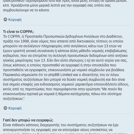
ηλεκτρονικού ταχυδρομείου από και προς άλλα μέλη, ένταξη σε ομάδα μελών,
κλπ. Χρειάζονται μόνο μερικά λεπτά για την εγγραφή σας οπότε σας
συμβουλεύουμε να το κάνετε.
Κορυφή
Τι είναι το COPPA;
Το COPPA, ή Προστασία Προσωπικών Δεδομένων Ανηλίκων στο Διαδίκτυο,
πράξη του 1998, είναι νόμος που απαιτεί από δικτυακούς τόπους οι οποίοι
μπορούν να συλλέγουν πληροφορίες από ανηλίκους κάτω των 13 ετών να
έχουν γραπτή γονική συναίνεση ή κάποια άλλη μέθοδο νομικής επιβεβαίωσης
κηδεμόνα, που να επιτρέπει τη συλλογή προσωπικών δεδομένων από ανήλικο
ηλικίας μικρότερης των 13. Εάν δεν είστε σίγουρος (-η) αν αυτό ισχύει για σας,
όπως κάποιος ο οποίος προσπαθεί να εγγραφεί ή στην ιστοσελίδα που
προσπαθείτε να εγγραφείτε, επικοινωνήστε με νομικό σύμβουλο για βοήθεια.
Παρακαλώ σημειώστε ότι το phpBB Limited και ο ιδιοκτήτης του εν λόγω
συστήματος συζητήσεων δεν μπορεί να δώσει νομική συμβουλή και δεν είναι
ένα σημείο επαφής για ενδοιασμούς νομικού χαρακτήρα οποιουδήποτε είδους,
εκτός από τις περιπτώσεις που περιγράφονται στην ερώτηση “Με ποιόν θα
επικοινωνήσω σχετικά με νομικά ή θέματα κατάχρησης πάνω στο σύστημα
συζητήσεων;”.
Κορυφή
Γιατί δεν μπορώ να εγγραφώ;
Είναι πιθανόν κάποιος διαχειριστής του συστήματος συζητήσεων να έχει
απενεργοποιήσει τις εγγραφές για να αποτρέψει νέους επισκέπτες να