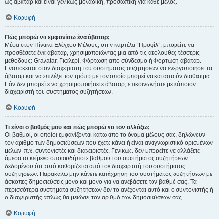
ως άβαταρ και είναι γενικώς μοναδική, προσωπική για κάθε μέλος.
Κορυφή
Πώς μπορώ να εμφανίσω ένα άβαταρ;
Μέσα στον Πίνακα Ελέγχου Μέλους, στην καρτέλα “Προφίλ”, μπορείτε να
προσθέσετε ένα άβαταρ, χρησιμοποιώντας μια από τις ακόλουθες τέσσερις
μεθόδους: Gravatar, Γκαλερί, Φόρτωση από σύνδεσμο ή Φόρτωση άβαταρ.
Εναπόκειται στον διαχειριστή του συστήματος συζητήσεων να ενεργοποιήσει τα
άβαταρ και να επιλέξει τον τρόπο με τον οποίο μπορεί να καταστούν διαθέσιμα.
Εάν δεν μπορείτε να χρησιμοποιήσετε άβαταρ, επικοινωνήστε με κάποιον
διαχειριστή του συστήματος συζητήσεων.
Κορυφή
Τι είναι ο βαθμός μου και πώς μπορώ να τον αλλάξω;
Οι βαθμοί, οι οποίοι εμφανίζονται κάτω από το όνομα μέλους σας, δηλώνουν
τον αριθμό των δημοσιεύσεων που έχετε κάνει ή είναι αναγνωριστικό ορισμένων
μελών, π.χ. συντονιστές και διαχειριστές. Γενικώς, δεν μπορείτε να αλλάξετε
άμεσα το κείμενο οποιουδήποτε βαθμού του συστήματος συζητήσεων
δεδομένου ότι αυτό καθορίζεται από τον διαχειριστή του συστήματος
συζητήσεων. Παρακαλώ μην κάνετε κατάχρηση του συστήματος συζητήσεων με
άσκοπες δημοσιεύσεις μόνο και μόνο για να ανεβάσετε τον βαθμό σας. Τα
περισσότερα συστήματα συζητήσεων δεν το ανέχονται αυτό και ο συντονιστής ή
ο διαχειριστής απλώς θα μειώσει τον αριθμό των δημοσιεύσεων σας.
Κορυφή