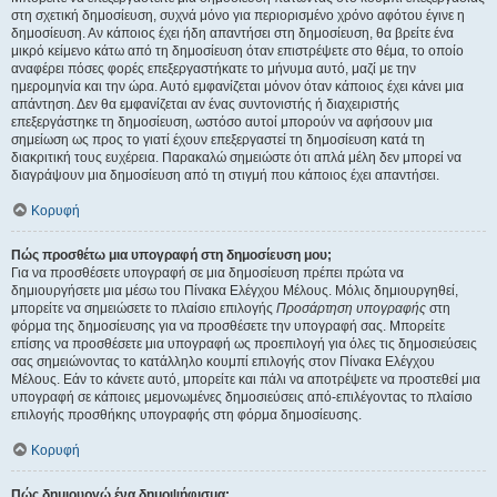
στη σχετική δημοσίευση, συχνά μόνο για περιορισμένο χρόνο αφότου έγινε η
δημοσίευση. Αν κάποιος έχει ήδη απαντήσει στη δημοσίευση, θα βρείτε ένα
μικρό κείμενο κάτω από τη δημοσίευση όταν επιστρέψετε στο θέμα, το οποίο
αναφέρει πόσες φορές επεξεργαστήκατε το μήνυμα αυτό, μαζί με την
ημερομηνία και την ώρα. Αυτό εμφανίζεται μόνον όταν κάποιος έχει κάνει μια
απάντηση. Δεν θα εμφανίζεται αν ένας συντονιστής ή διαχειριστής
επεξεργάστηκε τη δημοσίευση, ωστόσο αυτοί μπορούν να αφήσουν μια
σημείωση ως προς το γιατί έχουν επεξεργαστεί τη δημοσίευση κατά τη
διακριτική τους ευχέρεια. Παρακαλώ σημειώστε ότι απλά μέλη δεν μπορεί να
διαγράψουν μια δημοσίευση από τη στιγμή που κάποιος έχει απαντήσει.
Κορυφή
Πώς προσθέτω μια υπογραφή στη δημοσίευση μου;
Για να προσθέσετε υπογραφή σε μια δημοσίευση πρέπει πρώτα να
δημιουργήσετε μια μέσω του Πίνακα Ελέγχου Μέλους. Μόλις δημιουργηθεί,
μπορείτε να σημειώσετε το πλαίσιο επιλογής
Προσάρτηση υπογραφής
στη
φόρμα της δημοσίευσης για να προσθέσετε την υπογραφή σας. Μπορείτε
επίσης να προσθέσετε μια υπογραφή ως προεπιλογή για όλες τις δημοσιεύσεις
σας σημειώνοντας το κατάλληλο κουμπί επιλογής στον Πίνακα Ελέγχου
Μέλους. Εάν το κάνετε αυτό, μπορείτε και πάλι να αποτρέψετε να προστεθεί μια
υπογραφή σε κάποιες μεμονωμένες δημοσιεύσεις από-επιλέγοντας το πλαίσιο
επιλογής προσθήκης υπογραφής στη φόρμα δημοσίευσης.
Κορυφή
Πώς δημιουργώ ένα δημοψήφισμα;