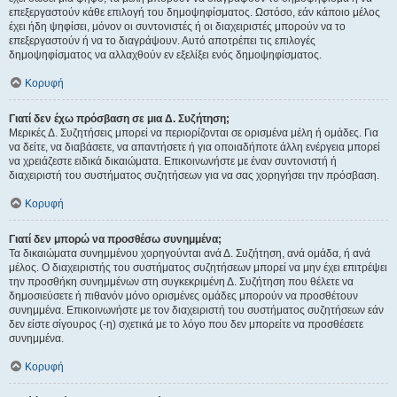
επεξεργαστούν κάθε επιλογή του δημοψηφίσματος. Ωστόσο, εάν κάποιο μέλος
έχει ήδη ψηφίσει, μόνον οι συντονιστές ή οι διαχειριστές μπορούν να το
επεξεργαστούν ή να το διαγράψουν. Αυτό αποτρέπει τις επιλογές
δημοψηφίσματος να αλλαχθούν εν εξελίξει ενός δημοψηφίσματος.
Κορυφή
Γιατί δεν έχω πρόσβαση σε μια Δ. Συζήτηση;
Μερικές Δ. Συζητήσεις μπορεί να περιορίζονται σε ορισμένα μέλη ή ομάδες. Για
να δείτε, να διαβάσετε, να απαντήσετε ή για οποιαδήποτε άλλη ενέργεια μπορεί
να χρειάζεστε ειδικά δικαιώματα. Επικοινωνήστε με έναν συντονιστή ή
διαχειριστή του συστήματος συζητήσεων για να σας χορηγήσει την πρόσβαση.
Κορυφή
Γιατί δεν μπορώ να προσθέσω συνημμένα;
Τα δικαιώματα συνημμένου χορηγούνται ανά Δ. Συζήτηση, ανά ομάδα, ή ανά
μέλος. Ο διαχειριστής του συστήματος συζητήσεων μπορεί να μην έχει επιτρέψει
την προσθήκη συνημμένων στη συγκεκριμένη Δ. Συζήτηση που θέλετε να
δημοσιεύσετε ή πιθανόν μόνο ορισμένες ομάδες μπορούν να προσθέτουν
συνημμένα. Επικοινωνήστε με τον διαχειριστή του συστήματος συζητήσεων εάν
δεν είστε σίγουρος (-η) σχετικά με το λόγο που δεν μπορείτε να προσθέσετε
συνημμένα.
Κορυφή