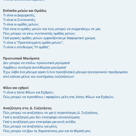
Επίπεδα μελών και Ομάδες
Τι είναι οι Διαχειριστές;
Τι είναι οι Συντονιστές;
Τι είναι οι ομάδες μελών;
Πού είναι οι ομάδες μελών και πώς μπορώ να συμμετάσχω σε μια;
Πώς μπορώ να γίνω συντονιστής ομάδας μελών;
Γιατί μερικές ομάδες μελών εμφανίζονται με διαφορετικό χρώμα;
Τι είναι η “Προεπιλεγμένη ομάδα μελών”;
Τι είναι ο σύνδεσμος "Η ομάδα”;
Προσωπικά Μηνύματα
Δεν μπορώ να στείλω προσωπικά μηνύματα!
Λαμβάνω συνέχεια ανεπιθύμητα μηνύματα!
Έχω λάβει ένα μήνυμα spam ή ένα προσβλητικό μήνυμα ηλεκτρονικού ταχυδρομείου
από κάποιο μέλος του συστήματος συζητήσεων!
Φίλοι και εχθροί
Τι είναι η λίστα Φίλων και Εχθρών;
Πώς μπορώ να προσθέσω / αφαιρέσω μέλη στις λίστες Φίλων και Εχθρών;
Αναζήτηση στις Δ. Συζητήσεις
Πώς μπορώ να αναζητήσω σε μια ή περισσότερες Δ. Συζητήσεις;
Γιατί η αναζήτησή μου δεν επιστρέφει αποτελέσματα;
Γιατί η αναζήτηση μου επιστρέφει μια κενή σελίδα;
Πώς μπορώ να αναζητήσω για μέλη;
Πώς μπορώ να βρω τις δημοσιεύσεις μου και τα θέματά μου;