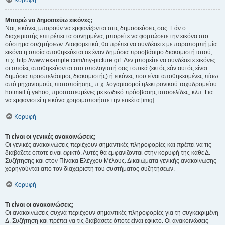
Κορυφή
Μπορώ να δημοσιεύω εικόνες;
Ναι, εικόνες μπορούν να εμφανίζονται στις δημοσιεύσεις σας. Εάν ο
διαχειριστής επιτρέπει τα συνημμένα, μπορείτε να φορτώσετε την εικόνα στο
σύστημα συζητήσεων. Διαφορετικά, θα πρέπει να συνδέσετε με παραπομπή μία
εικόνα η οποία αποθηκεύεται σε έναν δημόσια προσβάσιμο διακομιστή ιστού,
π.χ. http://www.example.com/my-picture.gif. Δεν μπορείτε να συνδέσετε εικόνες
οι οποίες αποθηκεύονται στο υπολογιστή σας τοπικά (εκτός εάν αυτός είναι
δημόσια προσπελάσιμος διακομιστής) ή εικόνες που είναι αποθηκευμένες πίσω
από μηχανισμούς πιστοποίησης, π.χ. λογαριασμοί ηλεκτρονικού ταχυδρομείου
hotmail ή yahoo, προστατευμένες με κωδικό πρόσβασης ιστοσελίδες, κλπ. Για
να εμφανιστεί η εικόνα χρησιμοποιήστε την ετικέτα [img].
Κορυφή
Τι είναι οι γενικές ανακοινώσεις;
Οι γενικές ανακοινώσεις περιέχουν σημαντικές πληροφορίες και πρέπει να τις
διαβάζετε όποτε είναι εφικτό. Αυτές θα εμφανίζονται στην κορυφή της κάθε Δ.
Συζήτησης και στον Πίνακα Ελέγχου Μέλους. Δικαιώματα γενικής ανακοίνωσης
χορηγούνται από τον διαχειριστή του συστήματος συζητήσεων.
Κορυφή
Τι είναι οι ανακοινώσεις;
Οι ανακοινώσεις συχνά περιέχουν σημαντικές πληροφορίες για τη συγκεκριμένη
Δ. Συζήτηση και πρέπει να τις διαβάσετε όποτε είναι εφικτό. Οι ανακοινώσεις