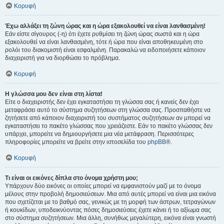
Κορυφή
Έχω αλλάξει τη ζώνη ώρας και η ώρα εξακολουθεί να είναι λανθασμένη!
Εάν είστε σίγουρος (-η) ότι έχετε ρυθμίσει τη ζώνη ώρας σωστά και η ώρα
εξακολουθεί να είναι λανθασμένη, τότε ή ώρα που είναι αποθηκευμένη στο
ρολόι του διακομιστή είναι εσφαλμένη. Παρακαλώ να ειδοποιήσετε κάποιον
διαχειριστή για να διορθώσει το πρόβλημα.
Κορυφή
Η γλώσσα μου δεν είναι στη λίστα!
Είτε ο διαχειριστής δεν έχει εγκαταστήσει τη γλώσσα σας ή κανείς δεν έχει
μεταφράσει αυτό το σύστημα συζητήσεων στη γλώσσα σας. Προσπαθήστε να
ζητήσετε από κάποιον διαχειριστή του συστήματος συζητήσεων αν μπορεί να
εγκαταστήσει το πακέτο γλώσσας που χρειάζεστε. Εάν το πακέτο γλώσσας δεν
υπάρχει, μπορείτε να δημιουργήσετε μια νέα μετάφραση. Περισσότερες
πληροφορίες μπορείτε να βρείτε στην ιστοσελίδα του
phpBB
®.
Κορυφή
Τι είναι οι εικόνες δίπλα στο όνομα χρήστη μου;
Υπάρχουν δύο εικόνες οι οποίες μπορεί να εμφανιστούν μαζί με το όνομα
μέλους στην προβολή δημοσιεύσεων. Μια από αυτές μπορεί να είναι μια εικόνα
που σχετίζεται με το βαθμό σας, γενικώς με τη μορφή των άστρων, τετραγώνων
ή κουκίδων, υποδεικνύοντας πόσες δημοσιεύσεις έχετε κάνει ή το αξίωμα σας
στο σύστημα συζητήσεων. Μια άλλη, συνήθως μεγαλύτερη, εικόνα είναι γνωστή