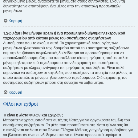
συγκεκριμένο μέλος, αναφέρετε τα μηνύματα στους συντονιστές. Έχουν τη
δυνατότητα να αποτρέψουν ένα μέλος από την αποστολή προσωπικών
μηνυμάτων.
Κορυφή
Έχω λάβει ένα μήνυμα spam ή ένα προσβλητικό μήνυμα ηλεκτρονικού
ταχυδρομείου από κάποιο μέλος του συστήματος συζητήσεων!
Λυπούμαστε που το ακούμε αυτό. Το χαρακτηριστικό λειτουργίας των
μηνυμάτων ηλεκτρονικού ταχυδρομείου αυτού του συστήματος συζητήσεων
συμπεριλαμβάνουν ασφαλιστικές δικλείδες για να προσπαθήσουμε και να
παρακολουθήσουμε μέλη που αποστέλλουν τέτοια μηνύματα, οπότε στείλτε
μήνυμα ηλεκτρονικού ταχυδρομείου στον διαχειριστή του συστήματος
συζητήσεων με πλήρες αντίγραφο του μηνύματος που λάβατε. Είναι πολύ
σημαντικό να υπάρχουν οι κεφαλίδες που περιέχουν τα στοιχεία του μέλους το
οποίο απέστειλε το μήνυμα ηλεκτρονικού ταχυδρομείου. Ο διαχειριστής του
συστήματος συζητήσεων μπορεί στη συνέχεια να λάβει μέτρα.
Κορυφή
Φίλοι και εχθροί
Τι είναι η λίστα Φίλων και Εχθρών;
Μπορείτε να χρησιμοποιήσετε αυτές τις λίστες για να οργανώσετε τα μέλη του
συστήματος συζητήσεων. Τα μέλη που προστίθενται στη λίστα φίλων σας θα
εμφανίζονται σε λίστα στον Πίνακα Ελέγχου Μέλους για γρήγορη πρόσβαση για
να βλέπετε εάν είναι συνδεδεμένοι και να στέλνετε προσωπικά μηνύματα.