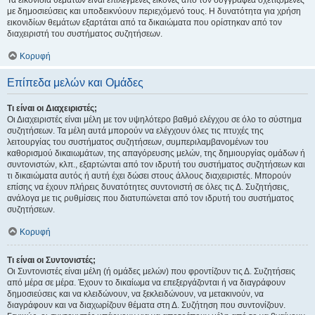
Τα εικονίδια θεμάτων είναι επιλεγμένες εικόνες από τον συγγραφέα σχετιζόμενες
με δημοσιεύσεις και υποδεικνύουν περιεχόμενό τους. Η δυνατότητα για χρήση
εικονιδίων θεμάτων εξαρτάται από τα δικαιώματα που ορίστηκαν από τον
διαχειριστή του συστήματος συζητήσεων.
Κορυφή
Επίπεδα μελών και Ομάδες
Τι είναι οι Διαχειριστές;
Οι Διαχειριστές είναι μέλη με τον υψηλότερο βαθμό ελέγχου σε όλο το σύστημα
συζητήσεων. Τα μέλη αυτά μπορούν να ελέγχουν όλες τις πτυχές της
λειτουργίας του συστήματος συζητήσεων, συμπεριλαμβανομένων του
καθορισμού δικαιωμάτων, της απαγόρευσης μελών, της δημιουργίας ομάδων ή
συντονιστών, κλπ., εξαρτώνται από τον ιδρυτή του συστήματος συζητήσεων και
τι δικαιώματα αυτός ή αυτή έχει δώσει στους άλλους διαχειριστές. Μπορούν
επίσης να έχουν πλήρεις δυνατότητες συντονιστή σε όλες τις Δ. Συζητήσεις,
ανάλογα με τις ρυθμίσεις που διατυπώνεται από τον ιδρυτή του συστήματος
συζητήσεων.
Κορυφή
Τι είναι οι Συντονιστές;
Οι Συντονιστές είναι μέλη (ή ομάδες μελών) που φροντίζουν τις Δ. Συζητήσεις
από μέρα σε μέρα. Έχουν το δικαίωμα να επεξεργάζονται ή να διαγράφουν
δημοσιεύσεις και να κλειδώνουν, να ξεκλειδώνουν, να μετακινούν, να
διαγράφουν και να διαχωρίζουν θέματα στη Δ. Συζήτηση που συντονίζουν.