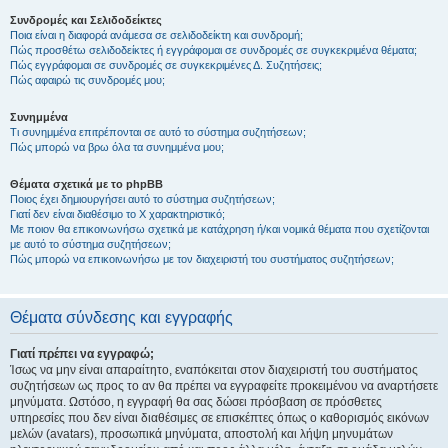
Συνδρομές και Σελιδοδείκτες
Ποια είναι η διαφορά ανάμεσα σε σελιδοδείκτη και συνδρομή;
Πώς προσθέτω σελιδοδείκτες ή εγγράφομαι σε συνδρομές σε συγκεκριμένα θέματα;
Πώς εγγράφομαι σε συνδρομές σε συγκεκριμένες Δ. Συζητήσεις;
Πώς αφαιρώ τις συνδρομές μου;
Συνημμένα
Τι συνημμένα επιτρέπονται σε αυτό το σύστημα συζητήσεων;
Πώς μπορώ να βρω όλα τα συνημμένα μου;
Θέματα σχετικά με το phpBB
Ποιος έχει δημιουργήσει αυτό το σύστημα συζητήσεων;
Γιατί δεν είναι διαθέσιμο το Χ χαρακτηριστικό;
Με ποιον θα επικοινωνήσω σχετικά με κατάχρηση ή/και νομικά θέματα που σχετίζονται
με αυτό το σύστημα συζητήσεων;
Πώς μπορώ να επικοινωνήσω με τον διαχειριστή του συστήματος συζητήσεων;
Θέματα σύνδεσης και εγγραφής
Γιατί πρέπει να εγγραφώ;
Ίσως να μην είναι απαραίτητο, εναπόκειται στον διαχειριστή του συστήματος
συζητήσεων ως προς το αν θα πρέπει να εγγραφείτε προκειμένου να αναρτήσετε
μηνύματα. Ωστόσο, η εγγραφή θα σας δώσει πρόσβαση σε πρόσθετες
υπηρεσίες που δεν είναι διαθέσιμες σε επισκέπτες όπως ο καθορισμός εικόνων
μελών (avatars), προσωπικά μηνύματα, αποστολή και λήψη μηνυμάτων