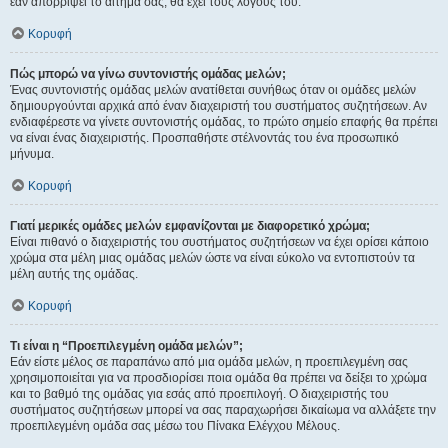
εάν απορρίψει το αίτημα σας, θα έχει τους λόγους του.
Κορυφή
Πώς μπορώ να γίνω συντονιστής ομάδας μελών;
Ένας συντονιστής ομάδας μελών ανατίθεται συνήθως όταν οι ομάδες μελών
δημιουργούνται αρχικά από έναν διαχειριστή του συστήματος συζητήσεων. Αν
ενδιαφέρεστε να γίνετε συντονιστής ομάδας, το πρώτο σημείο επαφής θα πρέπει
να είναι ένας διαχειριστής. Προσπαθήστε στέλνοντάς του ένα προσωπικό
μήνυμα.
Κορυφή
Γιατί μερικές ομάδες μελών εμφανίζονται με διαφορετικό χρώμα;
Είναι πιθανό ο διαχειριστής του συστήματος συζητήσεων να έχει ορίσει κάποιο
χρώμα στα μέλη μιας ομάδας μελών ώστε να είναι εύκολο να εντοπιστούν τα
μέλη αυτής της ομάδας.
Κορυφή
Τι είναι η “Προεπιλεγμένη ομάδα μελών”;
Εάν είστε μέλος σε παραπάνω από μια ομάδα μελών, η προεπιλεγμένη σας
χρησιμοποιείται για να προσδιορίσει ποια ομάδα θα πρέπει να δείξει το χρώμα
και το βαθμό της ομάδας για εσάς από προεπιλογή. Ο διαχειριστής του
συστήματος συζητήσεων μπορεί να σας παραχωρήσει δικαίωμα να αλλάξετε την
προεπιλεγμένη ομάδα σας μέσω του Πίνακα Ελέγχου Μέλους.