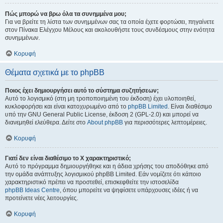
Πώς μπορώ να βρω όλα τα συνημμένα μου;
Για να βρείτε τη λίστα των συνημμένων σας τα οποία έχετε φορτώσει, πηγαίνετε
στον Πίνακα Ελέγχου Μέλους και ακολουθήστε τους συνδέσμους στην ενότητα
συνημμένων.
Κορυφή
Θέματα σχετικά με το phpBB
Ποιος έχει δημιουργήσει αυτό το σύστημα συζητήσεων;
Αυτό το λογισμικό (στη μη τροποποιημένη του έκδοση) έχει υλοποιηθεί,
κυκλοφορήσει και είναι κατοχυρωμένο από το
phpBB Limited
. Είναι διαθέσιμο
υπό την GNU General Public License, έκδοση 2 (GPL-2.0) και μπορεί να
διανεμηθεί ελεύθερα. Δείτε στο
About phpBB
για περισσότερες λεπτομέρειες.
Κορυφή
Γιατί δεν είναι διαθέσιμο το Χ χαρακτηριστικό;
Αυτό το πρόγραμμα δημιουργήθηκε και η άδεια χρήσης του αποδόθηκε από
την ομάδα ανάπτυξης λογισμικού phpBB Limited. Εάν νομίζετε ότι κάποιο
χαρακτηριστικό πρέπει να προστεθεί, επισκεφθείτε την ιστοσελίδα
phpBB Ideas Centre
, όπου μπορείτε να ψηφίσετε υπάρχουσες ιδέες ή να
προτείνετε νέες λειτουργίες.
Κορυφή