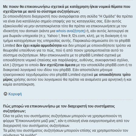
Με ποιον θα επικοινωνήσω σχετικά με κατάχρηση ή/και νομικά θέματα που
σχετίζονται με αυτό το σύστημα συζητήσεων;
Σε οποιονδήποτε διαχειριστή που αναγράφεται στη σελίδα “Η Ομάδα” θα πρέπει
να είναι ένα κατάλληλο σημείο επαφής για τις καταγγελίες σας. Εάν αυτός
εξακολουθεί να μην ανταποκρίνεται τότε θα πρέπει να επικοινωνήσετε με τον
ιδιοκτήτη του domain (κάντε μια
whois αναζήτηση
) ή, εάν αυτός λειτουργεί σε
μια δωρεάν υπηρεσία (π.χ. Yahoo !, free.fr, f2s.com, κλπ), με τη διοίκηση ή το
τμήμα καταχρήσεων της υπηρεσίας αυτής. Παρακαλώ σημειώστε ότι το phpBB
Limited
δεν έχει καμία αρμοδιότητα
και δεν μπορεί με οποιονδήποτε τρόπο να
θεωρηθεί υπεύθυνο για το πώς, πού ή από ποιον χρησιμοποιείται αυτό το
σύστημα συζητήσεων. Μην επικοινωνείτε με το phpBB Limited σχετικά με
οποιαδήποτε νομικό (παύσης και παράλειψης, ευθύνης, συκοφαντικό σχόλιο,
κλπ.) ζήτημα το οποίο
δεν σχετίζεται άμεσα
με την ιστοσελίδα phpBB.com ή το
διακριτικό λογισμικό του ιδίου του phpBB. Εάν αποστείλετε μήνυμα
ηλεκτρονικού ταχυδρομείου στο phpBB Limited σχετικά
με οποιοδήποτε τρίτο
μέρος
χρήσης αυτού του λογισμικού θα πρέπει να αναμένετε μια αρνητική ή και
καμία ανταπόκριση.
Κορυφή
Πώς μπορώ να επικοινωνήσω με τον διαχειριστή του συστήματος
συζητήσεων;
Όλα τα μέλη του συστήματος συζητήσεων μπορούν να χρησιμοποιούν τη
φόρμα “Επικοινωνήστε μαζί μας”, εάν η επιλογή είναι ενεργοποιημένη από τον
διαχειριστή του συστήματος συζητήσεων.
Τα μέλη του συστήματος συζητήσεων μπορούν επίσης να χρησιμοποιούν τον
σύνδεσμο “Η ομάδα”.