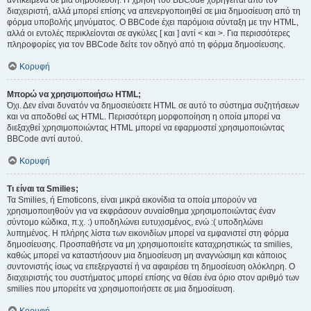
αντικείμενα σε μια δημοσίευση. Η χρήση του BBCode χορηγείται από τον
διαχειριστή, αλλά μπορεί επίσης να απενεργοποιηθεί σε μια δημοσίευση από τη
φόρμα υποβολής μηνύματος. Ο BBCode έχει παρόμοια σύνταξη με την HTML,
αλλά οι εντολές περικλείονται σε αγκύλες [ και ] αντί < και >. Για περισσότερες
πληροφορίες για τον BBCode δείτε τον οδηγό από τη φόρμα δημοσίευσης.
Κορυφή
Μπορώ να χρησιμοποιήσω HTML;
Όχι. Δεν είναι δυνατόν να δημοσιεύσετε HTML σε αυτό το σύστημα συζητήσεων
και να αποδοθεί ως HTML. Περισσότερη μορφοποίηση η οποία μπορεί να
διεξαχθεί χρησιμοποιώντας HTML μπορεί να εφαρμοστεί χρησιμοποιώντας
BBCode αντί αυτού.
Κορυφή
Τι είναι τα Smilies;
Τα Smilies, ή Emoticons, είναι μικρά εικονίδια τα οποία μπορούν να
χρησιμοποιηθούν για να εκφράσουν συναίσθημα χρησιμοποιώντας έναν
σύντομο κώδικα, π.χ. :) υποδηλώνει ευτυχισμένος, ενώ :( υποδηλώνει
λυπημένος. Η πλήρης λίστα των εικονιδίων μπορεί να εμφανιστεί στη φόρμα
δημοσίευσης. Προσπαθήστε να μη χρησιμοποιείτε καταχρηστικώς τα smilies,
καθώς μπορεί να καταστήσουν μια δημοσίευση μη αναγνώσιμη και κάποιος
συντονιστής ίσως να επεξεργαστεί ή να αφαιρέσει τη δημοσίευση ολόκληρη. Ο
διαχειριστής του συστήματος μπορεί επίσης να θέσει ένα όριο στον αριθμό των
smilies που μπορείτε να χρησιμοποιήσετε σε μια δημοσίευση.