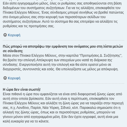
Εάν είστε εγγεγραμμένο μέλος, όλες οι ρυθμίσεις σας αποθηκεύονται στη βάση
δεδομένων του συστήματος συζητήσεων. Για να τις αλλάξετε, επισκεφθείτε τον
Πίνακα Ελέγχου Μέλους. Ένας σύνδεσμος μπορεί συνήθως να βρεθεί πατώντας
στο όνομα μέλους σας στην κορυφή των περισσότερων σελίδων του
συστήματος συζητήσεων. Αυτό το σύστημα θα σας επιτρέψει να αλλάξετε τις
ρυθμίσεις και τις προτιμήσεις σας.
Κορυφή
Πώς μπορώ να αποτρέψω την εμφάνιση του ονόματος μου στη λίστα μελών
σε σύνδεση;
Μέσα στον Πίνακα Ελέγχου Μέλους, στην καρτέλα “Προτιμήσεις Δ. Συζήτησης”,
θα βρείτε την επιλογή
Απόκρυψη των στοιχείων μου κατά τη διάρκεια της
σύνδεσης
. Ενεργοποιήστε αυτή την επιλογή και θα είστε ορατοί μόνο σε
διαχειριστές, συντονιστές και εσάς. Θα υπολογίζεστε ως μέλος με απόκρυψη.
Κορυφή
Η ώρα δεν είναι σωστή!
Είναι πιθανό η ώρα που εμφανίζεται να είναι από διαφορετική ζώνης ώρας από
αυτή στην οποία βρίσκεστε. Εάν αυτή είναι η περίπτωση, επισκεφθείτε τον
Πίνακα Ελέγχου Μέλους και αλλάξτε τη ζώνη ώρας για να ταιριάζει στην περιοχή
σας, π.χ. Λονδίνο, Παρίσι, Νέα Υόρκη, Σίδνεϋ, κλπ. Παρακαλώ σημειώστε ότι η
αλλαγή της ζώνης ώρας, όπως και οι περισσότερες ρυθμίσεις, μπορούν να
γίνουν μόνον από εγγεγραμμένα μέλη. Εάν δεν έχετε εγγραφεί, αυτή είναι μια
καλή ευκαιρία για να το κάνετε.