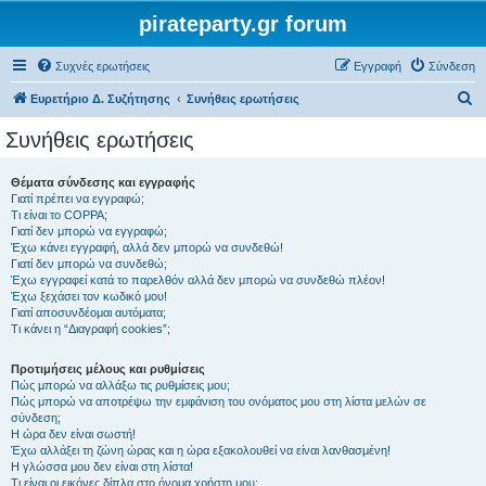
pirateparty.gr forum
Συχνές ερωτήσεις
Εγγραφή
Σύνδεση
Α
Ευρετήριο Δ. Συζήτησης
Συνήθεις ερωτήσεις
ν
Συνήθεις ερωτήσεις
α
ζ
Θέματα σύνδεσης και εγγραφής
Γιατί πρέπει να εγγραφώ;
ή
Τι είναι το COPPA;
τ
Γιατί δεν μπορώ να εγγραφώ;
Έχω κάνει εγγραφή, αλλά δεν μπορώ να συνδεθώ!
η
Γιατί δεν μπορώ να συνδεθώ;
Έχω εγγραφεί κατά το παρελθόν αλλά δεν μπορώ να συνδεθώ πλέον!
σ
Έχω ξεχάσει τον κωδικό μου!
η
Γιατί αποσυνδέομαι αυτόματα;
Τι κάνει η “Διαγραφή cookies”;
Προτιμήσεις μέλους και ρυθμίσεις
Πώς μπορώ να αλλάξω τις ρυθμίσεις μου;
Πώς μπορώ να αποτρέψω την εμφάνιση του ονόματος μου στη λίστα μελών σε
σύνδεση;
Η ώρα δεν είναι σωστή!
Έχω αλλάξει τη ζώνη ώρας και η ώρα εξακολουθεί να είναι λανθασμένη!
Η γλώσσα μου δεν είναι στη λίστα!
Τι είναι οι εικόνες δίπλα στο όνομα χρήστη μου;