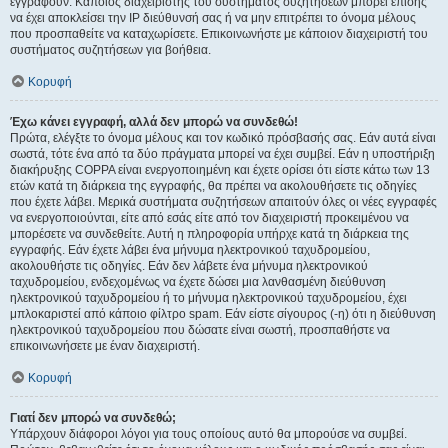
εγγραφούν. Κάποιος διαχειριστής του συστήματος συζητήσεων μπορεί επίσης
να έχει αποκλείσει την IP διεύθυνσή σας ή να μην επιτρέπει το όνομα μέλους
που προσπαθείτε να καταχωρίσετε. Επικοινωνήστε με κάποιον διαχειριστή του
συστήματος συζητήσεων για βοήθεια.
Κορυφή
Έχω κάνει εγγραφή, αλλά δεν μπορώ να συνδεθώ!
Πρώτα, ελέγξτε το όνομα μέλους και τον κωδικό πρόσβασής σας. Εάν αυτά είναι
σωστά, τότε ένα από τα δύο πράγματα μπορεί να έχει συμβεί. Εάν η υποστήριξη
διακήρυξης COPPA είναι ενεργοποιημένη και έχετε ορίσει ότι είστε κάτω των 13
ετών κατά τη διάρκεια της εγγραφής, θα πρέπει να ακολουθήσετε τις οδηγίες
που έχετε λάβει. Μερικά συστήματα συζητήσεων απαιτούν όλες οι νέες εγγραφές
να ενεργοποιούνται, είτε από εσάς είτε από τον διαχειριστή προκειμένου να
μπορέσετε να συνδεθείτε. Αυτή η πληροφορία υπήρχε κατά τη διάρκεια της
εγγραφής. Εάν έχετε λάβει ένα μήνυμα ηλεκτρονικού ταχυδρομείου,
ακολουθήστε τις οδηγίες. Εάν δεν λάβετε ένα μήνυμα ηλεκτρονικού
ταχυδρομείου, ενδεχομένως να έχετε δώσει μια λανθασμένη διεύθυνση
ηλεκτρονικού ταχυδρομείου ή το μήνυμα ηλεκτρονικού ταχυδρομείου, έχει
μπλοκαριστεί από κάποιο φίλτρο spam. Εάν είστε σίγουρος (-η) ότι η διεύθυνση
ηλεκτρονικού ταχυδρομείου που δώσατε είναι σωστή, προσπαθήστε να
επικοινωνήσετε με έναν διαχειριστή.
Κορυφή
Γιατί δεν μπορώ να συνδεθώ;
Υπάρχουν διάφοροι λόγοι για τους οποίους αυτό θα μπορούσε να συμβεί.