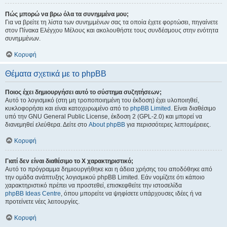
Πώς μπορώ να βρω όλα τα συνημμένα μου;
Για να βρείτε τη λίστα των συνημμένων σας τα οποία έχετε φορτώσει, πηγαίνετε
στον Πίνακα Ελέγχου Μέλους και ακολουθήστε τους συνδέσμους στην ενότητα
συνημμένων.
Κορυφή
Θέματα σχετικά με το phpBB
Ποιος έχει δημιουργήσει αυτό το σύστημα συζητήσεων;
Αυτό το λογισμικό (στη μη τροποποιημένη του έκδοση) έχει υλοποιηθεί,
κυκλοφορήσει και είναι κατοχυρωμένο από το
phpBB Limited
. Είναι διαθέσιμο
υπό την GNU General Public License, έκδοση 2 (GPL-2.0) και μπορεί να
διανεμηθεί ελεύθερα. Δείτε στο
About phpBB
για περισσότερες λεπτομέρειες.
Κορυφή
Γιατί δεν είναι διαθέσιμο το Χ χαρακτηριστικό;
Αυτό το πρόγραμμα δημιουργήθηκε και η άδεια χρήσης του αποδόθηκε από
την ομάδα ανάπτυξης λογισμικού phpBB Limited. Εάν νομίζετε ότι κάποιο
χαρακτηριστικό πρέπει να προστεθεί, επισκεφθείτε την ιστοσελίδα
phpBB Ideas Centre
, όπου μπορείτε να ψηφίσετε υπάρχουσες ιδέες ή να
προτείνετε νέες λειτουργίες.
Κορυφή