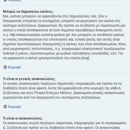
Κορυφή
Μπορώ να δημοσιεύω εικόνες;
Ναι, εικόνες μπορούν να εμφανίζονται στις δημοσιεύσεις σας. Εάν ο
διαχειριστής επιτρέπει τα συνημμένα, μπορείτε να φορτώσετε την εικόνα στο
σύστημα συζητήσεων. Διαφορετικά, θα πρέπει να συνδέσετε με παραπομπή μία
εικόνα η οποία αποθηκεύεται σε έναν δημόσια προσβάσιμο διακομιστή ιστού,
π.χ. http://www.example.com/my-picture.gif. Δεν μπορείτε να συνδέσετε εικόνες
οι οποίες αποθηκεύονται στο υπολογιστή σας τοπικά (εκτός εάν αυτός είναι
δημόσια προσπελάσιμος διακομιστής) ή εικόνες που είναι αποθηκευμένες πίσω
από μηχανισμούς πιστοποίησης, π.χ. λογαριασμοί ηλεκτρονικού ταχυδρομείου
hotmail ή yahoo, προστατευμένες με κωδικό πρόσβασης ιστοσελίδες, κλπ. Για
να εμφανιστεί η εικόνα χρησιμοποιήστε την ετικέτα [img].
Κορυφή
Τι είναι οι γενικές ανακοινώσεις;
Οι γενικές ανακοινώσεις περιέχουν σημαντικές πληροφορίες και πρέπει να τις
διαβάζετε όποτε είναι εφικτό. Αυτές θα εμφανίζονται στην κορυφή της κάθε Δ.
Συζήτησης και στον Πίνακα Ελέγχου Μέλους. Δικαιώματα γενικής ανακοίνωσης
χορηγούνται από τον διαχειριστή του συστήματος συζητήσεων.
Κορυφή
Τι είναι οι ανακοινώσεις;
Οι ανακοινώσεις συχνά περιέχουν σημαντικές πληροφορίες για τη συγκεκριμένη
Δ. Συζήτηση και πρέπει να τις διαβάσετε όποτε είναι εφικτό. Οι ανακοινώσεις