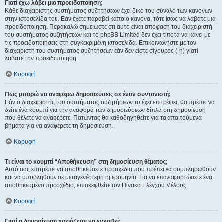
Γιατί έχω λάβει μια προειδοποίηση;
Κάθε διαχειριστής συστήματος συζητήσεων έχει δικό του σύνολο των κανόνων
στην ιστοσελίδα του. Εάν έχετε παραβεί κάποιο κανόνα, τότε ίσως να λάβατε μια
προειδοποίηση. Παρακαλώ σημειώστε ότι αυτό είναι απόφαση του διαχειριστή
του συστήματος συζητήσεων και το phpBB Limited δεν έχει τίποτα να κάνει με
τις προειδοποιήσεις στη συγκεκριμένη ιστοσελίδα. Επικοινωνήστε με τον
διαχειριστή του συστήματος συζητήσεων εάν δεν είστε σίγουρος (-η) γιατί
λάβατε την προειδοποίηση.
Κορυφή
Πώς μπορώ να αναφέρω δημοσιεύσεις σε έναν συντονιστή;
Εάν ο διαχειριστής του συστήματος συζητήσεων το έχει επιτρέψει, θα πρέπει να
δείτε ένα κουμπί για την αναφορά των δημοσιεύσεων δίπλα στη δημοσίευση
που θέλετε να αναφέρετε. Πατώντας θα καθοδηγηθείτε για τα απαιτούμενα
βήματα για να αναφέρετε τη δημοσίευση.
Κορυφή
Τι είναι το κουμπί “Αποθήκευση” στη δημοσίευση θέματος;
Αυτό σας επιτρέπει να αποθηκεύσετε προσχέδια που πρέπει να συμπληρωθούν
και να υποβληθούν σε μεταγενέστερη ημερομηνία. Για να επαναφορτώσετε ένα
αποθηκευμένο προσχέδιο, επισκεφθείτε τον Πίνακα Ελέγχου Μέλους.
Κορυφή
Γιατί η δημοσίευση χρειάζεται να εγκριθεί;