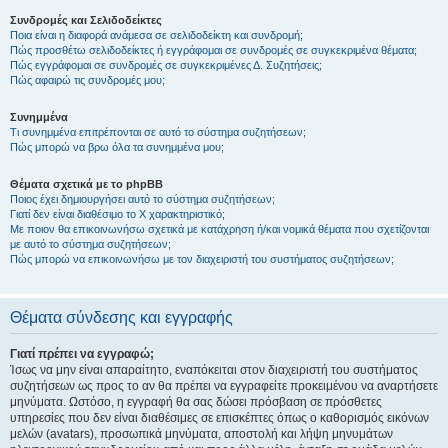
Συνδρομές και Σελιδοδείκτες
Ποια είναι η διαφορά ανάμεσα σε σελιδοδείκτη και συνδρομή;
Πώς προσθέτω σελιδοδείκτες ή εγγράφομαι σε συνδρομές σε συγκεκριμένα θέματα;
Πώς εγγράφομαι σε συνδρομές σε συγκεκριμένες Δ. Συζητήσεις;
Πώς αφαιρώ τις συνδρομές μου;
Συνημμένα
Τι συνημμένα επιτρέπονται σε αυτό το σύστημα συζητήσεων;
Πώς μπορώ να βρω όλα τα συνημμένα μου;
Θέματα σχετικά με το phpBB
Ποιος έχει δημιουργήσει αυτό το σύστημα συζητήσεων;
Γιατί δεν είναι διαθέσιμο το Χ χαρακτηριστικό;
Με ποιον θα επικοινωνήσω σχετικά με κατάχρηση ή/και νομικά θέματα που σχετίζονται
με αυτό το σύστημα συζητήσεων;
Πώς μπορώ να επικοινωνήσω με τον διαχειριστή του συστήματος συζητήσεων;
Θέματα σύνδεσης και εγγραφής
Γιατί πρέπει να εγγραφώ;
Ίσως να μην είναι απαραίτητο, εναπόκειται στον διαχειριστή του συστήματος
συζητήσεων ως προς το αν θα πρέπει να εγγραφείτε προκειμένου να αναρτήσετε
μηνύματα. Ωστόσο, η εγγραφή θα σας δώσει πρόσβαση σε πρόσθετες
υπηρεσίες που δεν είναι διαθέσιμες σε επισκέπτες όπως ο καθορισμός εικόνων
μελών (avatars), προσωπικά μηνύματα, αποστολή και λήψη μηνυμάτων