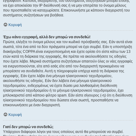
εγγραφούν. Κάποιος διαχειριστής του συστήματος συζητήσεων μπορεί επίσης
να έχει αποκλείσει την IP διεύθυνσή σας ή να μην επιτρέπει το όνομα μέλους
που προσπαθείτε να καταχωρίσετε. Επικοινωνήστε με κάποιον διαχειριστή του
συστήματος συζητήσεων για βοήθεια.
Κορυφή
Έχω κάνει εγγραφή, αλλά δεν μπορώ να συνδεθώ!
Πρώτα, ελέγξτε το όνομα μέλους και τον κωδικό πρόσβασής σας. Εάν αυτά είναι
σωστά, τότε ένα από τα δύο πράγματα μπορεί να έχει συμβεί. Εάν η υποστήριξη
διακήρυξης COPPA είναι ενεργοποιημένη και έχετε ορίσει ότι είστε κάτω των 13
ετών κατά τη διάρκεια της εγγραφής, θα πρέπει να ακολουθήσετε τις οδηγίες
που έχετε λάβει. Μερικά συστήματα συζητήσεων απαιτούν όλες οι νέες εγγραφές
να ενεργοποιούνται, είτε από εσάς είτε από τον διαχειριστή προκειμένου να
μπορέσετε να συνδεθείτε. Αυτή η πληροφορία υπήρχε κατά τη διάρκεια της
εγγραφής. Εάν έχετε λάβει ένα μήνυμα ηλεκτρονικού ταχυδρομείου,
ακολουθήστε τις οδηγίες. Εάν δεν λάβετε ένα μήνυμα ηλεκτρονικού
ταχυδρομείου, ενδεχομένως να έχετε δώσει μια λανθασμένη διεύθυνση
ηλεκτρονικού ταχυδρομείου ή το μήνυμα ηλεκτρονικού ταχυδρομείου, έχει
μπλοκαριστεί από κάποιο φίλτρο spam. Εάν είστε σίγουρος (-η) ότι η διεύθυνση
ηλεκτρονικού ταχυδρομείου που δώσατε είναι σωστή, προσπαθήστε να
επικοινωνήσετε με έναν διαχειριστή.
Κορυφή
Γιατί δεν μπορώ να συνδεθώ;
Υπάρχουν διάφοροι λόγοι για τους οποίους αυτό θα μπορούσε να συμβεί.