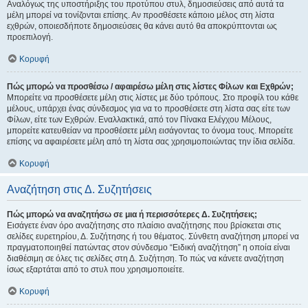
Αναλόγως της υποστήριξης του προτύπου στυλ, δημοσιεύσεις από αυτά τα
μέλη μπορεί να τονίζονται επίσης. Αν προσθέσετε κάποιο μέλος στη λίστα
εχθρών, οποιεσδήποτε δημοσιεύσεις θα κάνει αυτό θα αποκρύπτονται ως
προεπιλογή.
Κορυφή
Πώς μπορώ να προσθέσω / αφαιρέσω μέλη στις λίστες Φίλων και Εχθρών;
Μπορείτε να προσθέσετε μέλη στις λίστες με δύο τρόπους. Στο προφίλ του κάθε
μέλους, υπάρχει ένας σύνδεσμος για να το προσθέσετε στη λίστα σας είτε των
Φίλων, είτε των Εχθρών. Εναλλακτικά, από τον Πίνακα Ελέγχου Μέλους,
μπορείτε κατευθείαν να προσθέσετε μέλη εισάγοντας το όνομα τους. Μπορείτε
επίσης να αφαιρέσετε μέλη από τη λίστα σας χρησιμοποιώντας την ίδια σελίδα.
Κορυφή
Αναζήτηση στις Δ. Συζητήσεις
Πώς μπορώ να αναζητήσω σε μια ή περισσότερες Δ. Συζητήσεις;
Εισάγετε έναν όρο αναζήτησης στο πλαίσιο αναζήτησης που βρίσκεται στις
σελίδες ευρετηρίου, Δ. Συζήτησης ή του θέματος. Σύνθετη αναζήτηση μπορεί να
πραγματοποιηθεί πατώντας στον σύνδεσμο “Ειδική αναζήτηση” η οποία είναι
διαθέσιμη σε όλες τις σελίδες στη Δ. Συζήτηση. Το πώς να κάνετε αναζήτηση
ίσως εξαρτάται από το στυλ που χρησιμοποιείτε.
Κορυφή