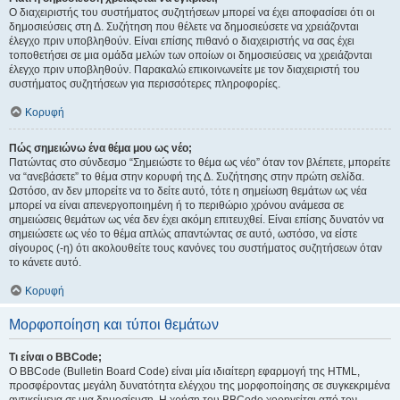
Ο διαχειριστής του συστήματος συζητήσεων μπορεί να έχει αποφασίσει ότι οι
δημοσιεύσεις στη Δ. Συζήτηση που θέλετε να δημοσιεύσετε να χρειάζονται
έλεγχο πριν υποβληθούν. Είναι επίσης πιθανό ο διαχειριστής να σας έχει
τοποθετήσει σε μια ομάδα μελών των οποίων οι δημοσιεύσεις να χρειάζονται
έλεγχο πριν υποβληθούν. Παρακαλώ επικοινωνείτε με τον διαχειριστή του
συστήματος συζητήσεων για περισσότερες πληροφορίες.
Κορυφή
Πώς σημειώνω ένα θέμα μου ως νέο;
Πατώντας στο σύνδεσμο “Σημειώστε το θέμα ως νέο” όταν τον βλέπετε, μπορείτε
να “ανεβάσετε” το θέμα στην κορυφή της Δ. Συζήτησης στην πρώτη σελίδα.
Ωστόσο, αν δεν μπορείτε να το δείτε αυτό, τότε η σημείωση θεμάτων ως νέα
μπορεί να είναι απενεργοποιημένη ή το περιθώριο χρόνου ανάμεσα σε
σημειώσεις θεμάτων ως νέα δεν έχει ακόμη επιτευχθεί. Είναι επίσης δυνατόν να
σημειώσετε ως νέο το θέμα απλώς απαντώντας σε αυτό, ωστόσο, να είστε
σίγουρος (-η) ότι ακολουθείτε τους κανόνες του συστήματος συζητήσεων όταν
το κάνετε αυτό.
Κορυφή
Μορφοποίηση και τύποι θεμάτων
Τι είναι ο BBCode;
Ο BBCode (Bulletin Board Code) είναι μία ιδιαίτερη εφαρμογή της HTML,
προσφέροντας μεγάλη δυνατότητα ελέγχου της μορφοποίησης σε συγκεκριμένα