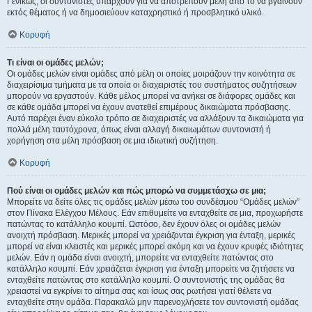
Γενικώς, οι συντονιστές υπάρχουν για να αποτρέπουν μέλη από το να βγαίνουν
εκτός θέματος ή να δημοσιεύουν καταχρηστικό ή προσβλητικό υλικό.
Κορυφή
Τι είναι οι ομάδες μελών;
Οι ομάδες μελών είναι ομάδες από μέλη οι οποίες μοιράζουν την κοινότητα σε
διαχειρίσιμα τμήματα με τα οποία οι διαχειριστές του συστήματος συζητήσεων
μπορούν να εργαστούν. Κάθε μέλος μπορεί να ανήκει σε διάφορες ομάδες και
σε κάθε ομάδα μπορεί να έχουν ανατεθεί επιμέρους δικαιώματα πρόσβασης.
Αυτό παρέχει έναν εύκολο τρόπο σε διαχειριστές να αλλάξουν τα δικαιώματα για
πολλά μέλη ταυτόχρονα, όπως είναι αλλαγή δικαιωμάτων συντονιστή ή
χορήγηση στα μέλη πρόσβαση σε μια ιδιωτική συζήτηση.
Κορυφή
Πού είναι οι ομάδες μελών και πώς μπορώ να συμμετάσχω σε μια;
Μπορείτε να δείτε όλες τις ομάδες μελών μέσω του συνδέσμου “Ομάδες μελών”
στον Πίνακα Ελέγχου Μέλους. Εάν επιθυμείτε να ενταχθείτε σε μια, προχωρήστε
πατώντας το κατάλληλο κουμπί. Ωστόσο, δεν έχουν όλες οι ομάδες μελών
ανοιχτή πρόσβαση. Μερικές μπορεί να χρειάζονται έγκριση για ένταξη, μερικές
μπορεί να είναι κλειστές και μερικές μπορεί ακόμη και να έχουν κρυφές ιδιότητες
μελών. Εάν η ομάδα είναι ανοιχτή, μπορείτε να ενταχθείτε πατώντας στο
κατάλληλο κουμπί. Εάν χρειάζεται έγκριση για ένταξη μπορείτε να ζητήσετε να
ενταχθείτε πατώντας στο κατάλληλο κουμπί. Ο συντονιστής της ομάδας θα
χρειαστεί να εγκρίνει το αίτημα σας και ίσως σας ρωτήσει γιατί θέλετε να
ενταχθείτε στην ομάδα. Παρακαλώ μην παρενοχλήσετε τον συντονιστή ομάδας