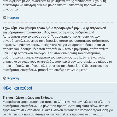
συγκεκριμένο μέλος, αναφέρετε τα μηνύματα στους συντονιστές. Έχουν τη
δυνατότητα να αποτρέψουν ένα μέλος από την αποστολή προσωπικών
μηνυμάτων.
Κορυφή
Έχω λάβει ένα μήνυμα spam ή ένα προσβλητικό μήνυμα ηλεκτρονικού
ταχυδρομείου από κάποιο μέλος του συστήματος συζητήσεων!
Λυπούμαστε που το ακούμε αυτό. Το χαρακτηριστικό λειτουργίας των
μηνυμάτων ηλεκτρονικού ταχυδρομείου αυτού του συστήματος συζητήσεων
συμπεριλαμβάνουν ασφαλιστικές δικλείδες για να προσπαθήσουμε και να
παρακολουθήσουμε μέλη που αποστέλλουν τέτοια μηνύματα, οπότε στείλτε
μήνυμα ηλεκτρονικού ταχυδρομείου στον διαχειριστή του συστήματος
συζητήσεων με πλήρες αντίγραφο του μηνύματος που λάβατε. Είναι πολύ
σημαντικό να υπάρχουν οι κεφαλίδες που περιέχουν τα στοιχεία του μέλους το
οποίο απέστειλε το μήνυμα ηλεκτρονικού ταχυδρομείου. Ο διαχειριστής του
συστήματος συζητήσεων μπορεί στη συνέχεια να λάβει μέτρα.
Κορυφή
Φίλοι και εχθροί
Τι είναι η λίστα Φίλων και Εχθρών;
Μπορείτε να χρησιμοποιήσετε αυτές τις λίστες για να οργανώσετε τα μέλη του
συστήματος συζητήσεων. Τα μέλη που προστίθενται στη λίστα φίλων σας θα
εμφανίζονται σε λίστα στον Πίνακα Ελέγχου Μέλους για γρήγορη πρόσβαση για
να βλέπετε εάν είναι συνδεδεμένοι και να στέλνετε προσωπικά μηνύματα.