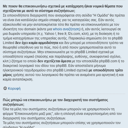
Με ποιον θα επικοινωνήσω σχετικά με κατάχρηση ή/και νομικά θέματα που
σχετίζονται με αυτό το σύστημα συζητήσεων;
Σε οποιονδήποτε διαχειριστή που αναγράφεται στη σελίδα “Η Ομάδα” θα πρέπει
να είναι ένα κατάλληλο σημείο επαφής για τις καταγγελίες σας. Εάν αυτός
εξακολουθεί να μην ανταποκρίνεται τότε θα πρέπει να επικοινωνήσετε με τον
ιδιοκτήτη του domain (κάντε μια
whois αναζήτηση
) ή, εάν αυτός λειτουργεί σε
μια δωρεάν υπηρεσία (π.χ. Yahoo !, free.fr, f2s.com, κλπ), με τη διοίκηση ή το
τμήμα καταχρήσεων της υπηρεσίας αυτής. Παρακαλώ σημειώστε ότι το phpBB
Limited
δεν έχει καμία αρμοδιότητα
και δεν μπορεί με οποιονδήποτε τρόπο να
θεωρηθεί υπεύθυνο για το πώς, πού ή από ποιον χρησιμοποιείται αυτό το
σύστημα συζητήσεων. Μην επικοινωνείτε με το phpBB Limited σχετικά με
οποιαδήποτε νομικό (παύσης και παράλειψης, ευθύνης, συκοφαντικό σχόλιο,
κλπ.) ζήτημα το οποίο
δεν σχετίζεται άμεσα
με την ιστοσελίδα phpBB.com ή το
διακριτικό λογισμικό του ιδίου του phpBB. Εάν αποστείλετε μήνυμα
ηλεκτρονικού ταχυδρομείου στο phpBB Limited σχετικά
με οποιοδήποτε τρίτο
μέρος
χρήσης αυτού του λογισμικού θα πρέπει να αναμένετε μια αρνητική ή και
καμία ανταπόκριση.
Κορυφή
Πώς μπορώ να επικοινωνήσω με τον διαχειριστή του συστήματος
συζητήσεων;
Όλα τα μέλη του συστήματος συζητήσεων μπορούν να χρησιμοποιούν τη
φόρμα “Επικοινωνήστε μαζί μας”, εάν η επιλογή είναι ενεργοποιημένη από τον
διαχειριστή του συστήματος συζητήσεων.
Τα μέλη του συστήματος συζητήσεων μπορούν επίσης να χρησιμοποιούν τον
σύνδεσμο “Η ομάδα”.