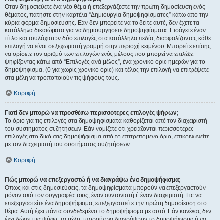
Όταν δημοσιεύετε ένα νέο θέμα ή επεξεργάζεστε την πρώτη δημοσίευση ενός
θέματος, πατήστε στην καρτέλα “Δημιουργία δημοψηφίσματος” κάτω από την
κύρια φόρμα δημοσίευσης. Εάν δεν μπορείτε να το δείτε αυτό, δεν έχετε τα
κατάλληλα δικαιώματα για να δημιουργήσετε δημοψηφίσματα. Εισάγετε έναν
τίτλο και τουλάχιστον δύο επιλογές στα κατάλληλα πεδία, διασφαλίζοντας κάθε
επιλογή να είναι σε ξεχωριστή γραμμή στην περιοχή κειμένου. Μπορείτε επίσης
να ορίσετε τον αριθμό των επιλογών ενός μέλους που μπορεί να επιλέξει
ψηφίζοντας κάτω από “Επιλογές ανά μέλος”, ένα χρονικό όριο ημερών για το
δημοψήφισμα, (0 για χωρίς χρονικό όριο) και τέλος την επιλογή να επιτρέψετε
στα μέλη να τροποποιούν τις ψήφους τους.
Κορυφή
Γιατί δεν μπορώ να προσθέσω περισσότερες επιλογές ψήφων;
Το όριο για τις επιλογές στα δημοψηφίσματα καθορίζεται από τον διαχειριστή
του συστήματος συζητήσεων. Εάν νομίζετε ότι χρειάζονται περισσότερες
επιλογές στο δικό σας δημοψήφισμα από το επιτρεπόμενο όριο, επικοινωνείτε
με τον διαχειριστή του συστήματος συζητήσεων.
Κορυφή
Πώς μπορώ να επεξεργαστώ ή να διαγράψω ένα δημοψήφισμα;
Όπως και στις δημοσιεύσεις, τα δημοψηφίσματα μπορούν να επεξεργαστούν
μόνον από τον συγγραφέα τους, έναν συντονιστή ή έναν διαχειριστή. Για να
επεξεργαστείτε ένα δημοψήφισμα, επεξεργαστείτε την πρώτη δημοσίευση στο
θέμα. Αυτή έχει πάντα συνδεδεμένο το δημοψήφισμα με αυτό. Εάν κανένας δεν
έχει δώσει μια ψήφο, τα μέλη μπορούν να διαγράψουν το δημοψήφισμα ή να