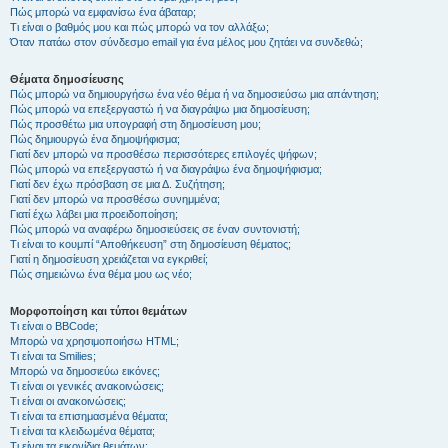
Πώς μπορώ να εμφανίσω ένα άβαταρ;
Τι είναι ο βαθμός μου και πώς μπορώ να τον αλλάξω;
Όταν πατάω στον σύνδεσμο email για ένα μέλος μου ζητάει να συνδεθώ;
Θέματα δημοσίευσης
Πώς μπορώ να δημιουργήσω ένα νέο θέμα ή να δημοσιεύσω μια απάντηση;
Πώς μπορώ να επεξεργαστώ ή να διαγράψω μια δημοσίευση;
Πώς προσθέτω μια υπογραφή στη δημοσίευση μου;
Πώς δημιουργώ ένα δημοψήφισμα;
Γιατί δεν μπορώ να προσθέσω περισσότερες επιλογές ψήφων;
Πώς μπορώ να επεξεργαστώ ή να διαγράψω ένα δημοψήφισμα;
Γιατί δεν έχω πρόσβαση σε μια Δ. Συζήτηση;
Γιατί δεν μπορώ να προσθέσω συνημμένα;
Γιατί έχω λάβει μια προειδοποίηση;
Πώς μπορώ να αναφέρω δημοσιεύσεις σε έναν συντονιστή;
Τι είναι το κουμπί “Αποθήκευση” στη δημοσίευση θέματος;
Γιατί η δημοσίευση χρειάζεται να εγκριθεί;
Πώς σημειώνω ένα θέμα μου ως νέο;
Μορφοποίηση και τύποι θεμάτων
Τι είναι ο BBCode;
Μπορώ να χρησιμοποιήσω HTML;
Τι είναι τα Smilies;
Μπορώ να δημοσιεύω εικόνες;
Τι είναι οι γενικές ανακοινώσεις;
Τι είναι οι ανακοινώσεις;
Τι είναι τα επισημασμένα θέματα;
Τι είναι τα κλειδωμένα θέματα;
Τι είναι τα εικονίδια θεμάτων;