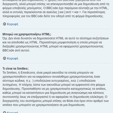
αντικείμενα σε μια δημοσίευση. Η χρήση του BBCode χορηγείται από τον
διαχειριστή, αλλά μπορεί επίσης να απενεργοποιηθεί σε μια δημοσίευση από τη
φόρμα υποβολής μηνύματος. Ο BBCode έχει παρόμοια σύνταξη με την HTML,
αλλά οι εντολές περικλείονται σε αγκύλες [ και ] αντί < και >. Για περισσότερες
πληροφορίες για τον BBCode δείτε τον οδηγό από τη φόρμα δημοσίευσης.
Κορυφή
Μπορώ να χρησιμοποιήσω HTML;
Όχι. Δεν είναι δυνατόν να δημοσιεύσετε HTML σε αυτό το σύστημα συζητήσεων
και να αποδοθεί ως HTML. Περισσότερη μορφοποίηση η οποία μπορεί να
διεξαχθεί χρησιμοποιώντας HTML μπορεί να εφαρμοστεί χρησιμοποιώντας
BBCode αντί αυτού.
Κορυφή
Τι είναι τα Smilies;
Τα Smilies, ή Emoticons, είναι μικρά εικονίδια τα οποία μπορούν να
χρησιμοποιηθούν για να εκφράσουν συναίσθημα χρησιμοποιώντας έναν
σύντομο κώδικα, π.χ. :) υποδηλώνει ευτυχισμένος, ενώ :( υποδηλώνει
λυπημένος. Η πλήρης λίστα των εικονιδίων μπορεί να εμφανιστεί στη φόρμα
δημοσίευσης. Προσπαθήστε να μη χρησιμοποιείτε καταχρηστικώς τα smilies,
καθώς μπορεί να καταστήσουν μια δημοσίευση μη αναγνώσιμη και κάποιος
συντονιστής ίσως να επεξεργαστεί ή να αφαιρέσει τη δημοσίευση ολόκληρη. Ο
διαχειριστής του συστήματος μπορεί επίσης να θέσει ένα όριο στον αριθμό των
smilies που μπορείτε να χρησιμοποιήσετε σε μια δημοσίευση.