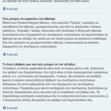
ως άβαταρ και είναι γενικώς μοναδική, προσωπική για κάθε μέλος.
Κορυφή
Πώς μπορώ να εμφανίσω ένα άβαταρ;
Μέσα στον Πίνακα Ελέγχου Μέλους, στην καρτέλα “Προφίλ”, μπορείτε να
προσθέσετε ένα άβαταρ, χρησιμοποιώντας μια από τις ακόλουθες τέσσερις
μεθόδους: Gravatar, Γκαλερί, Φόρτωση από σύνδεσμο ή Φόρτωση άβαταρ.
Εναπόκειται στον διαχειριστή του συστήματος συζητήσεων να ενεργοποιήσει τα
άβαταρ και να επιλέξει τον τρόπο με τον οποίο μπορεί να καταστούν διαθέσιμα.
Εάν δεν μπορείτε να χρησιμοποιήσετε άβαταρ, επικοινωνήστε με κάποιον
διαχειριστή του συστήματος συζητήσεων.
Κορυφή
Τι είναι ο βαθμός μου και πώς μπορώ να τον αλλάξω;
Οι βαθμοί, οι οποίοι εμφανίζονται κάτω από το όνομα μέλους σας, δηλώνουν
τον αριθμό των δημοσιεύσεων που έχετε κάνει ή είναι αναγνωριστικό ορισμένων
μελών, π.χ. συντονιστές και διαχειριστές. Γενικώς, δεν μπορείτε να αλλάξετε
άμεσα το κείμενο οποιουδήποτε βαθμού του συστήματος συζητήσεων
δεδομένου ότι αυτό καθορίζεται από τον διαχειριστή του συστήματος
συζητήσεων. Παρακαλώ μην κάνετε κατάχρηση του συστήματος συζητήσεων με
άσκοπες δημοσιεύσεις μόνο και μόνο για να ανεβάσετε τον βαθμό σας. Τα
περισσότερα συστήματα συζητήσεων δεν το ανέχονται αυτό και ο συντονιστής ή
ο διαχειριστής απλώς θα μειώσει τον αριθμό των δημοσιεύσεων σας.
Κορυφή