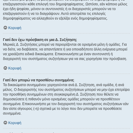
επεξεργαστούν κάθε επιλογή του δημοψηφίσματος. Ωστόσο, εάν κάποιο μέλος
έχει ήδη ψηφίσει, μόνον οι συντονιστές ή οι διαχειριστές μπορούν να το
επεξεργαστούν ή να το διαγράψουν. Αυτό αποτρέπει τις επιλογές
δημοψηφίσματος να αλλαχθούν εν εξελίξει ενός δημοψηφίσματος.
Κορυφή
Γιατί δεν έχω πρόσβαση σε μια Δ. Συζήτηση;
Μερικές Δ. Συζητήσεις μπορεί να περιορίζονται σε ορισμένα μέλη ή ομάδες. Για
να δείτε, να διαβάσετε, να απαντήσετε ή για οποιαδήποτε άλλη ενέργεια μπορεί
να χρειάζεστε ειδικά δικαιώματα. Επικοινωνήστε με έναν συντονιστή ή
διαχειριστή του συστήματος συζητήσεων για να σας χορηγήσει την πρόσβαση.
Κορυφή
Γιατί δεν μπορώ να προσθέσω συνημμένα;
Τα δικαιώματα συνημμένου χορηγούνται ανά Δ. Συζήτηση, ανά ομάδα, ή ανά
μέλος. Ο διαχειριστής του συστήματος συζητήσεων μπορεί να μην έχει επιτρέψει
την προσθήκη συνημμένων στη συγκεκριμένη Δ. Συζήτηση που θέλετε να
δημοσιεύσετε ή πιθανόν μόνο ορισμένες ομάδες μπορούν να προσθέτουν
συνημμένα. Επικοινωνήστε με τον διαχειριστή του συστήματος συζητήσεων εάν
δεν είστε σίγουρος (-η) σχετικά με το λόγο που δεν μπορείτε να προσθέσετε
συνημμένα.
Κορυφή