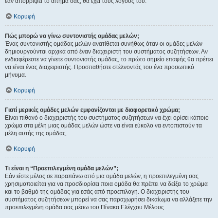
εάν απορρίψει το αίτημα σας, θα έχει τους λόγους του.
Κορυφή
Πώς μπορώ να γίνω συντονιστής ομάδας μελών;
Ένας συντονιστής ομάδας μελών ανατίθεται συνήθως όταν οι ομάδες μελών
δημιουργούνται αρχικά από έναν διαχειριστή του συστήματος συζητήσεων. Αν
ενδιαφέρεστε να γίνετε συντονιστής ομάδας, το πρώτο σημείο επαφής θα πρέπει
να είναι ένας διαχειριστής. Προσπαθήστε στέλνοντάς του ένα προσωπικό
μήνυμα.
Κορυφή
Γιατί μερικές ομάδες μελών εμφανίζονται με διαφορετικό χρώμα;
Είναι πιθανό ο διαχειριστής του συστήματος συζητήσεων να έχει ορίσει κάποιο
χρώμα στα μέλη μιας ομάδας μελών ώστε να είναι εύκολο να εντοπιστούν τα
μέλη αυτής της ομάδας.
Κορυφή
Τι είναι η “Προεπιλεγμένη ομάδα μελών”;
Εάν είστε μέλος σε παραπάνω από μια ομάδα μελών, η προεπιλεγμένη σας
χρησιμοποιείται για να προσδιορίσει ποια ομάδα θα πρέπει να δείξει το χρώμα
και το βαθμό της ομάδας για εσάς από προεπιλογή. Ο διαχειριστής του
συστήματος συζητήσεων μπορεί να σας παραχωρήσει δικαίωμα να αλλάξετε την
προεπιλεγμένη ομάδα σας μέσω του Πίνακα Ελέγχου Μέλους.