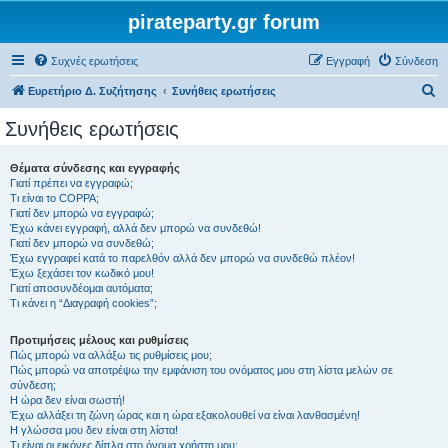
pirateparty.gr forum
Συχνές ερωτήσεις
Εγγραφή
Σύνδεση
Α
Ευρετήριο Δ. Συζήτησης
Συνήθεις ερωτήσεις
ν
Συνήθεις ερωτήσεις
α
ζ
Θέματα σύνδεσης και εγγραφής
Γιατί πρέπει να εγγραφώ;
ή
Τι είναι το COPPA;
τ
Γιατί δεν μπορώ να εγγραφώ;
Έχω κάνει εγγραφή, αλλά δεν μπορώ να συνδεθώ!
η
Γιατί δεν μπορώ να συνδεθώ;
Έχω εγγραφεί κατά το παρελθόν αλλά δεν μπορώ να συνδεθώ πλέον!
σ
Έχω ξεχάσει τον κωδικό μου!
η
Γιατί αποσυνδέομαι αυτόματα;
Τι κάνει η “Διαγραφή cookies”;
Προτιμήσεις μέλους και ρυθμίσεις
Πώς μπορώ να αλλάξω τις ρυθμίσεις μου;
Πώς μπορώ να αποτρέψω την εμφάνιση του ονόματος μου στη λίστα μελών σε
σύνδεση;
Η ώρα δεν είναι σωστή!
Έχω αλλάξει τη ζώνη ώρας και η ώρα εξακολουθεί να είναι λανθασμένη!
Η γλώσσα μου δεν είναι στη λίστα!
Τι είναι οι εικόνες δίπλα στο όνομα χρήστη μου;