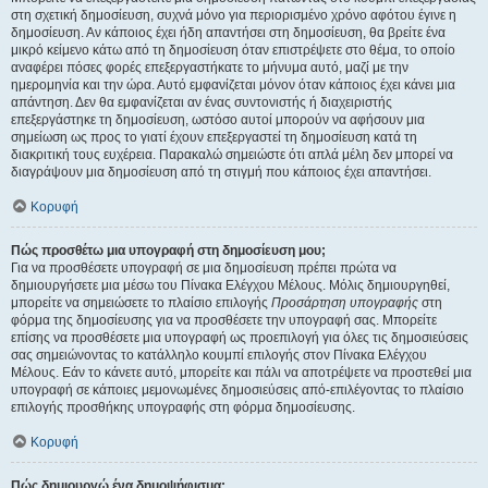
στη σχετική δημοσίευση, συχνά μόνο για περιορισμένο χρόνο αφότου έγινε η
δημοσίευση. Αν κάποιος έχει ήδη απαντήσει στη δημοσίευση, θα βρείτε ένα
μικρό κείμενο κάτω από τη δημοσίευση όταν επιστρέψετε στο θέμα, το οποίο
αναφέρει πόσες φορές επεξεργαστήκατε το μήνυμα αυτό, μαζί με την
ημερομηνία και την ώρα. Αυτό εμφανίζεται μόνον όταν κάποιος έχει κάνει μια
απάντηση. Δεν θα εμφανίζεται αν ένας συντονιστής ή διαχειριστής
επεξεργάστηκε τη δημοσίευση, ωστόσο αυτοί μπορούν να αφήσουν μια
σημείωση ως προς το γιατί έχουν επεξεργαστεί τη δημοσίευση κατά τη
διακριτική τους ευχέρεια. Παρακαλώ σημειώστε ότι απλά μέλη δεν μπορεί να
διαγράψουν μια δημοσίευση από τη στιγμή που κάποιος έχει απαντήσει.
Κορυφή
Πώς προσθέτω μια υπογραφή στη δημοσίευση μου;
Για να προσθέσετε υπογραφή σε μια δημοσίευση πρέπει πρώτα να
δημιουργήσετε μια μέσω του Πίνακα Ελέγχου Μέλους. Μόλις δημιουργηθεί,
μπορείτε να σημειώσετε το πλαίσιο επιλογής
Προσάρτηση υπογραφής
στη
φόρμα της δημοσίευσης για να προσθέσετε την υπογραφή σας. Μπορείτε
επίσης να προσθέσετε μια υπογραφή ως προεπιλογή για όλες τις δημοσιεύσεις
σας σημειώνοντας το κατάλληλο κουμπί επιλογής στον Πίνακα Ελέγχου
Μέλους. Εάν το κάνετε αυτό, μπορείτε και πάλι να αποτρέψετε να προστεθεί μια
υπογραφή σε κάποιες μεμονωμένες δημοσιεύσεις από-επιλέγοντας το πλαίσιο
επιλογής προσθήκης υπογραφής στη φόρμα δημοσίευσης.
Κορυφή
Πώς δημιουργώ ένα δημοψήφισμα;