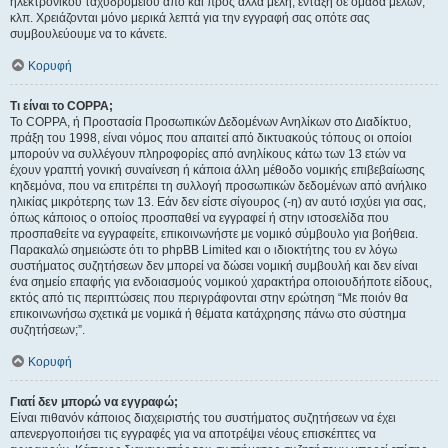
ηλεκτρονικού ταχυδρομείου από και προς άλλα μέλη, ένταξη σε ομάδα μελών,
κλπ. Χρειάζονται μόνο μερικά λεπτά για την εγγραφή σας οπότε σας
συμβουλεύουμε να το κάνετε.
Κορυφή
Τι είναι το COPPA;
Το COPPA, ή Προστασία Προσωπικών Δεδομένων Ανηλίκων στο Διαδίκτυο,
πράξη του 1998, είναι νόμος που απαιτεί από δικτυακούς τόπους οι οποίοι
μπορούν να συλλέγουν πληροφορίες από ανηλίκους κάτω των 13 ετών να
έχουν γραπτή γονική συναίνεση ή κάποια άλλη μέθοδο νομικής επιβεβαίωσης
κηδεμόνα, που να επιτρέπει τη συλλογή προσωπικών δεδομένων από ανήλικο
ηλικίας μικρότερης των 13. Εάν δεν είστε σίγουρος (-η) αν αυτό ισχύει για σας,
όπως κάποιος ο οποίος προσπαθεί να εγγραφεί ή στην ιστοσελίδα που
προσπαθείτε να εγγραφείτε, επικοινωνήστε με νομικό σύμβουλο για βοήθεια.
Παρακαλώ σημειώστε ότι το phpBB Limited και ο ιδιοκτήτης του εν λόγω
συστήματος συζητήσεων δεν μπορεί να δώσει νομική συμβουλή και δεν είναι
ένα σημείο επαφής για ενδοιασμούς νομικού χαρακτήρα οποιουδήποτε είδους,
εκτός από τις περιπτώσεις που περιγράφονται στην ερώτηση “Με ποιόν θα
επικοινωνήσω σχετικά με νομικά ή θέματα κατάχρησης πάνω στο σύστημα
συζητήσεων;”.
Κορυφή
Γιατί δεν μπορώ να εγγραφώ;
Είναι πιθανόν κάποιος διαχειριστής του συστήματος συζητήσεων να έχει
απενεργοποιήσει τις εγγραφές για να αποτρέψει νέους επισκέπτες να