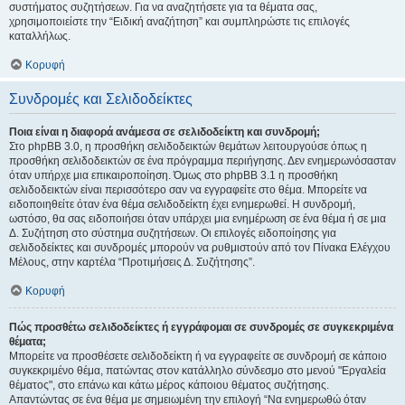
συστήματος συζητήσεων. Για να αναζητήσετε για τα θέματα σας,
χρησιμοποιείστε την “Ειδική αναζήτηση” και συμπληρώστε τις επιλογές
καταλλήλως.
Κορυφή
Συνδρομές και Σελιδοδείκτες
Ποια είναι η διαφορά ανάμεσα σε σελιδοδείκτη και συνδρομή;
Στο phpBB 3.0, η προσθήκη σελιδοδεικτών θεμάτων λειτουργούσε όπως η
προσθήκη σελιδοδεικτών σε ένα πρόγραμμα περιήγησης. Δεν ενημερωνόσασταν
όταν υπήρχε μια επικαιροποίηση. Όμως στο phpBB 3.1 η προσθήκη
σελιδοδεικτών είναι περισσότερο σαν να εγγραφείτε στο θέμα. Μπορείτε να
ειδοποιηθείτε όταν ένα θέμα σελιδοδείκτη έχει ενημερωθεί. Η συνδρομή,
ωστόσο, θα σας ειδοποιήσει όταν υπάρχει μια ενημέρωση σε ένα θέμα ή σε μια
Δ. Συζήτηση στο σύστημα συζητήσεων. Οι επιλογές ειδοποίησης για
σελιδοδείκτες και συνδρομές μπορούν να ρυθμιστούν από τον Πίνακα Ελέγχου
Μέλους, στην καρτέλα “Προτιμήσεις Δ. Συζήτησης”.
Κορυφή
Πώς προσθέτω σελιδοδείκτες ή εγγράφομαι σε συνδρομές σε συγκεκριμένα
θέματα;
Μπορείτε να προσθέσετε σελιδοδείκτη ή να εγγραφείτε σε συνδρομή σε κάποιο
συγκεκριμένο θέμα, πατώντας στον κατάλληλο σύνδεσμο στο μενού "Εργαλεία
θέματος", στο επάνω και κάτω μέρος κάποιου θέματος συζήτησης.
Απαντώντας σε ένα θέμα με σημειωμένη την επιλογή “Να ενημερωθώ όταν