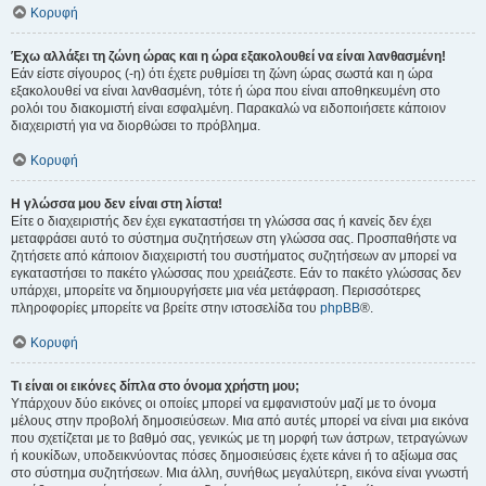
Κορυφή
Έχω αλλάξει τη ζώνη ώρας και η ώρα εξακολουθεί να είναι λανθασμένη!
Εάν είστε σίγουρος (-η) ότι έχετε ρυθμίσει τη ζώνη ώρας σωστά και η ώρα
εξακολουθεί να είναι λανθασμένη, τότε ή ώρα που είναι αποθηκευμένη στο
ρολόι του διακομιστή είναι εσφαλμένη. Παρακαλώ να ειδοποιήσετε κάποιον
διαχειριστή για να διορθώσει το πρόβλημα.
Κορυφή
Η γλώσσα μου δεν είναι στη λίστα!
Είτε ο διαχειριστής δεν έχει εγκαταστήσει τη γλώσσα σας ή κανείς δεν έχει
μεταφράσει αυτό το σύστημα συζητήσεων στη γλώσσα σας. Προσπαθήστε να
ζητήσετε από κάποιον διαχειριστή του συστήματος συζητήσεων αν μπορεί να
εγκαταστήσει το πακέτο γλώσσας που χρειάζεστε. Εάν το πακέτο γλώσσας δεν
υπάρχει, μπορείτε να δημιουργήσετε μια νέα μετάφραση. Περισσότερες
πληροφορίες μπορείτε να βρείτε στην ιστοσελίδα του
phpBB
®.
Κορυφή
Τι είναι οι εικόνες δίπλα στο όνομα χρήστη μου;
Υπάρχουν δύο εικόνες οι οποίες μπορεί να εμφανιστούν μαζί με το όνομα
μέλους στην προβολή δημοσιεύσεων. Μια από αυτές μπορεί να είναι μια εικόνα
που σχετίζεται με το βαθμό σας, γενικώς με τη μορφή των άστρων, τετραγώνων
ή κουκίδων, υποδεικνύοντας πόσες δημοσιεύσεις έχετε κάνει ή το αξίωμα σας
στο σύστημα συζητήσεων. Μια άλλη, συνήθως μεγαλύτερη, εικόνα είναι γνωστή