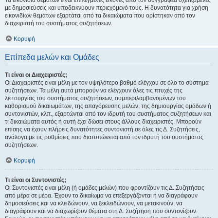
Τα εικονίδια θεμάτων είναι επιλεγμένες εικόνες από τον συγγραφέα σχετιζόμενες
με δημοσιεύσεις και υποδεικνύουν περιεχόμενό τους. Η δυνατότητα για χρήση
εικονιδίων θεμάτων εξαρτάται από τα δικαιώματα που ορίστηκαν από τον
διαχειριστή του συστήματος συζητήσεων.
Κορυφή
Επίπεδα μελών και Ομάδες
Τι είναι οι Διαχειριστές;
Οι Διαχειριστές είναι μέλη με τον υψηλότερο βαθμό ελέγχου σε όλο το σύστημα
συζητήσεων. Τα μέλη αυτά μπορούν να ελέγχουν όλες τις πτυχές της
λειτουργίας του συστήματος συζητήσεων, συμπεριλαμβανομένων του
καθορισμού δικαιωμάτων, της απαγόρευσης μελών, της δημιουργίας ομάδων ή
συντονιστών, κλπ., εξαρτώνται από τον ιδρυτή του συστήματος συζητήσεων και
τι δικαιώματα αυτός ή αυτή έχει δώσει στους άλλους διαχειριστές. Μπορούν
επίσης να έχουν πλήρεις δυνατότητες συντονιστή σε όλες τις Δ. Συζητήσεις,
ανάλογα με τις ρυθμίσεις που διατυπώνεται από τον ιδρυτή του συστήματος
συζητήσεων.
Κορυφή
Τι είναι οι Συντονιστές;
Οι Συντονιστές είναι μέλη (ή ομάδες μελών) που φροντίζουν τις Δ. Συζητήσεις
από μέρα σε μέρα. Έχουν το δικαίωμα να επεξεργάζονται ή να διαγράφουν
δημοσιεύσεις και να κλειδώνουν, να ξεκλειδώνουν, να μετακινούν, να
διαγράφουν και να διαχωρίζουν θέματα στη Δ. Συζήτηση που συντονίζουν.