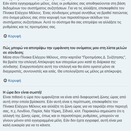
Εάν είστε εγγεγραμμένο μέλος, όλες οι ρυθμίσεις σας αποθηκεύονται στη βάση
δεδομένων του συστήματος συζητήσεων. Για να τις αλλάξετε, επισκεφθείτε τον
Πίνακα Ελέγχου Μέλους. Ένας σύνδεσμος μπορεί συνήθως να βρεθεί πατώντας
στο όνομα μέλους σας στην κορυφή των περισσότερων σελίδων του
συστήματος συζητήσεων. Αυτό το σύστημα θα σας επιτρέψει να αλλάξετε τις
ρυθμίσεις και τις προτιμήσεις σας.
Κορυφή
Πώς μπορώ να αποτρέψω την εμφάνιση του ονόματος μου στη λίστα μελών
σε σύνδεση;
Μέσα στον Πίνακα Ελέγχου Μέλους, στην καρτέλα “Προτιμήσεις Δ. Συζήτησης”,
θα βρείτε την επιλογή
Απόκρυψη των στοιχείων μου κατά τη διάρκεια της
σύνδεσης
. Ενεργοποιήστε αυτή την επιλογή και θα είστε ορατοί μόνο σε
διαχειριστές, συντονιστές και εσάς. Θα υπολογίζεστε ως μέλος με απόκρυψη.
Κορυφή
Η ώρα δεν είναι σωστή!
Είναι πιθανό η ώρα που εμφανίζεται να είναι από διαφορετική ζώνης ώρας από
αυτή στην οποία βρίσκεστε. Εάν αυτή είναι η περίπτωση, επισκεφθείτε τον
Πίνακα Ελέγχου Μέλους και αλλάξτε τη ζώνη ώρας για να ταιριάζει στην περιοχή
σας, π.χ. Λονδίνο, Παρίσι, Νέα Υόρκη, Σίδνεϋ, κλπ. Παρακαλώ σημειώστε ότι η
αλλαγή της ζώνης ώρας, όπως και οι περισσότερες ρυθμίσεις, μπορούν να
γίνουν μόνον από εγγεγραμμένα μέλη. Εάν δεν έχετε εγγραφεί, αυτή είναι μια
καλή ευκαιρία για να το κάνετε.