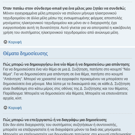
Όταν πατάω στον σύνδεσμο email για ένα μέλος μου ζητάει να συνδεθώ;
Μόνον εγγεγραμμένα μέλη μπορούν να στείλουν μήνυμα ηλεκτρονικού
ταχυδρομείου σε άλλα μέλη μέσω της ενσωματωμένης φόρμας αποστολής
μηνύματος ηλεκτρονικού ταχυδρομείου και μόνο αν ο διαχειριστής έχει
ενεργοποιήσει αυτή τη δυνατότητα. Αυτό γίνεται για να αποτραπεί η κακόβουλη
χρήση του συστήματος ηλεκτρονικού ταχυδρομείου από ανώνυμα μέλη.
Κορυφή
Θέματα δημοσίευσης
Πώς μπορώ να δημιουργήσω ένα νέο θέμα ή να δημοσιεύσω μια απάντηση;
Για να δημοσιεύσετε ένα νέο θέμα σε μια Δ. Συζήτηση, πατήστε στο κουμπί “Νέο
θέμα”. Για να δημοσιεύσετε μια απάντηση σε ένα θέμα, πατήστε στο κουμπί
“Απάντηση”. Μπορεί να χρειαστεί να εγγραφείτε προκειμένου να μπορέσετε να
δημοσιεύσετε ένα μήνυμα. Μια λίστα με τα δικαιώματά σας σε κάθε Δ. Συζήτηση
είναι διαθέσιμη στο κάτω μέρος στις οθόνες της Δ. Συζήτησης και του θέματος.
Παράδειγμα: Μπορείτε να δημοσιεύετε νέα θέματα, Μπορείτε να επισυνάπτετε
αρχεία, κλπ.
Κορυφή
Πώς μπορώ να επεξεργαστώ ή να διαγράψω μια δημοσίευση;
Εάν δεν είστε διαχειριστής του συστήματος συζητήσεων ή συντονιστής,
μπορείτε να επεξεργαστείτε ή να διαγράψετε μόνον τα δικά σας μηνύματα.
Μπορείτε να επεξεργαστείτε μια δημοσίευση πατώντας στο κουμπί επεξεργασίας