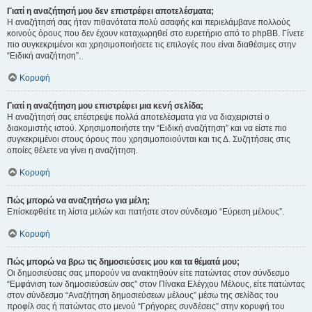
Γιατί η αναζήτησή μου δεν επιστρέφει αποτελέσματα;
Η αναζήτησή σας ήταν πιθανότατα πολύ ασαφής και περιελάμβανε πολλούς
κοινούς όρους που δεν έχουν καταχωρηθεί στο ευρετήριο από το phpBB. Γίνετε
πιο συγκεκριμένοι και χρησιμοποιήσετε τις επιλογές που είναι διαθέσιμες στην
“Ειδική αναζήτηση”.
Κορυφή
Γιατί η αναζήτηση μου επιστρέφει μια κενή σελίδα;
Η αναζήτησή σας επέστρεψε πολλά αποτελέσματα για να διαχειριστεί ο
διακομιστής ιστού. Χρησιμοποιήστε την “Ειδική αναζήτηση” και να είστε πιο
συγκεκριμένοι στους όρους που χρησιμοποιούνται και τις Δ. Συζητήσεις στις
οποίες θέλετε να γίνει η αναζήτηση.
Κορυφή
Πώς μπορώ να αναζητήσω για μέλη;
Επίσκεφθείτε τη λίστα μελών και πατήστε στον σύνδεσμο “Εύρεση μέλους”.
Κορυφή
Πώς μπορώ να βρω τις δημοσιεύσεις μου και τα θέματά μου;
Οι δημοσιεύσεις σας μπορούν να ανακτηθούν είτε πατώντας στον σύνδεσμο
“Εμφάνιση των δημοσιεύσεών σας” στον Πίνακα Ελέγχου Μέλους, είτε πατώντας
στον σύνδεσμο “Αναζήτηση δημοσιεύσεων μέλους” μέσω της σελίδας του
προφίλ σας ή πατώντας στο μενού “Γρήγορες συνδέσεις” στην κορυφή του