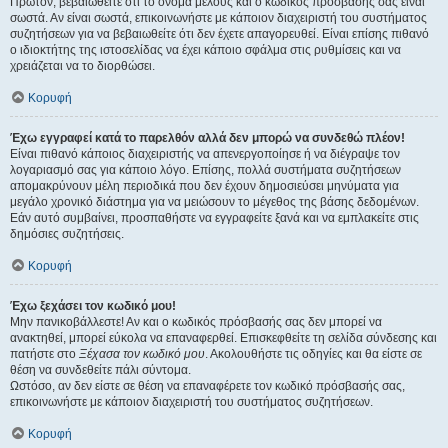
Πρώτον, βεβαιωθείτε ότι το όνομα μέλους και ο κωδικός πρόσβασής σας είναι
σωστά. Αν είναι σωστά, επικοινωνήστε με κάποιον διαχειριστή του συστήματος
συζητήσεων για να βεβαιωθείτε ότι δεν έχετε απαγορευθεί. Είναι επίσης πιθανό
ο ιδιοκτήτης της ιστοσελίδας να έχει κάποιο σφάλμα στις ρυθμίσεις και να
χρειάζεται να το διορθώσει.
Κορυφή
Έχω εγγραφεί κατά το παρελθόν αλλά δεν μπορώ να συνδεθώ πλέον!
Είναι πιθανό κάποιος διαχειριστής να απενεργοποίησε ή να διέγραψε τον
λογαριασμό σας για κάποιο λόγο. Επίσης, πολλά συστήματα συζητήσεων
απομακρύνουν μέλη περιοδικά που δεν έχουν δημοσιεύσει μηνύματα για
μεγάλο χρονικό διάστημα για να μειώσουν το μέγεθος της βάσης δεδομένων.
Εάν αυτό συμβαίνει, προσπαθήστε να εγγραφείτε ξανά και να εμπλακείτε στις
δημόσιες συζητήσεις.
Κορυφή
Έχω ξεχάσει τον κωδικό μου!
Μην πανικοβάλλεστε! Αν και ο κωδικός πρόσβασής σας δεν μπορεί να
ανακτηθεί, μπορεί εύκολα να επαναφερθεί. Επισκεφθείτε τη σελίδα σύνδεσης και
πατήστε στο
Ξέχασα τον κωδικό μου
. Ακολουθήστε τις οδηγίες και θα είστε σε
θέση να συνδεθείτε πάλι σύντομα.
Ωστόσο, αν δεν είστε σε θέση να επαναφέρετε τον κωδικό πρόσβασής σας,
επικοινωνήστε με κάποιον διαχειριστή του συστήματος συζητήσεων.
Κορυφή