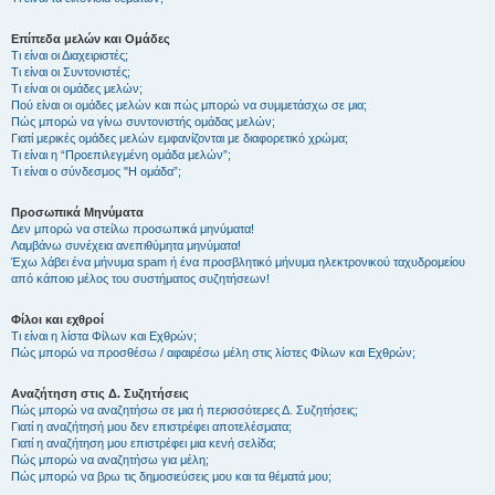
Επίπεδα μελών και Ομάδες
Τι είναι οι Διαχειριστές;
Τι είναι οι Συντονιστές;
Τι είναι οι ομάδες μελών;
Πού είναι οι ομάδες μελών και πώς μπορώ να συμμετάσχω σε μια;
Πώς μπορώ να γίνω συντονιστής ομάδας μελών;
Γιατί μερικές ομάδες μελών εμφανίζονται με διαφορετικό χρώμα;
Τι είναι η “Προεπιλεγμένη ομάδα μελών”;
Τι είναι ο σύνδεσμος "Η ομάδα”;
Προσωπικά Μηνύματα
Δεν μπορώ να στείλω προσωπικά μηνύματα!
Λαμβάνω συνέχεια ανεπιθύμητα μηνύματα!
Έχω λάβει ένα μήνυμα spam ή ένα προσβλητικό μήνυμα ηλεκτρονικού ταχυδρομείου
από κάποιο μέλος του συστήματος συζητήσεων!
Φίλοι και εχθροί
Τι είναι η λίστα Φίλων και Εχθρών;
Πώς μπορώ να προσθέσω / αφαιρέσω μέλη στις λίστες Φίλων και Εχθρών;
Αναζήτηση στις Δ. Συζητήσεις
Πώς μπορώ να αναζητήσω σε μια ή περισσότερες Δ. Συζητήσεις;
Γιατί η αναζήτησή μου δεν επιστρέφει αποτελέσματα;
Γιατί η αναζήτηση μου επιστρέφει μια κενή σελίδα;
Πώς μπορώ να αναζητήσω για μέλη;
Πώς μπορώ να βρω τις δημοσιεύσεις μου και τα θέματά μου;