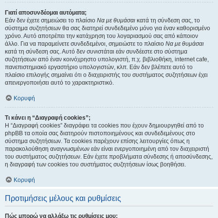
Γιατί αποσυνδέομαι αυτόματα;
Εάν δεν έχετε σημειώσει το πλαίσιο
Να με θυμάσαι
κατά τη σύνδεση σας, το
σύστημα συζητήσεων θα σας διατηρεί συνδεδεμένο μόνο για έναν καθορισμένο
χρόνο. Αυτό αποτρέπει την κατάχρηση του λογαριασμού σας από κάποιον
άλλο. Για να παραμείνετε συνδεδεμένοι, σημειώστε το πλαίσιο
Να με θυμάσαι
κατά τη σύνδεση σας. Αυτό δεν συνιστάται εάν συνδέεστε στο σύστημα
συζητήσεων από έναν κοινόχρηστο υπολογιστή, π.χ. βιβλιοθήκη, internet cafe,
πανεπιστημιακό εργαστήριο υπολογιστών, κλπ. Εάν δεν βλέπετε αυτό το
πλαίσιο επιλογής σημαίνει ότι ο διαχειριστής του συστήματος συζητήσεων έχει
απενεργοποιήσει αυτό το χαρακτηριστικό.
Κορυφή
Τι κάνει η “Διαγραφή cookies”;
Η “Διαγραφή cookies” διαγράφει τα cookies που έχουν δημιουργηθεί από το
phpBB τα οποία σας διατηρούν πιστοποιημένους και συνδεδεμένους στο
σύστημα συζητήσεων. Τα cookies παρέχουν επίσης λειτουργίες όπως η
παρακολούθηση αναγνωσμένων εάν είναι ενεργοποιημένη από τον διαχειριστή
του συστήματος συζητήσεων. Εάν έχετε προβλήματα σύνδεσης ή αποσύνδεσης,
η διαγραφή των cookies του συστήματος συζητήσεων ίσως βοηθήσει.
Κορυφή
Προτιμήσεις μέλους και ρυθμίσεις
Πώς μπορώ να αλλάξω τις ρυθμίσεις μου;